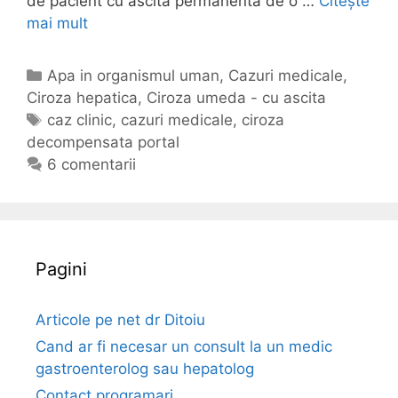
de pacient cu ascita permanenta de o …
Citește
m
mai mult
C
d
a
e
z
p
C
Apa in organismul uman
,
Cazuri medicale
,
u
r
Ciroza hepatica
a
,
Ciroza umeda - cu ascita
r
o
t
E
caz clinic
,
cazuri medicale
,
ciroza
i
s
decompensata portal
e
t
m
t
g
i
6 comentarii
e
a
o
c
d
t
r
h
i
a
i
e
c
s
i
t
Pagini
a
i
e
l
c
e
a
Articole pe net dr Ditoiu
n
n
Cand ar fi necesar un consult la un medic
e
c
gastroenterolog sau hepatolog
o
e
Contact programari