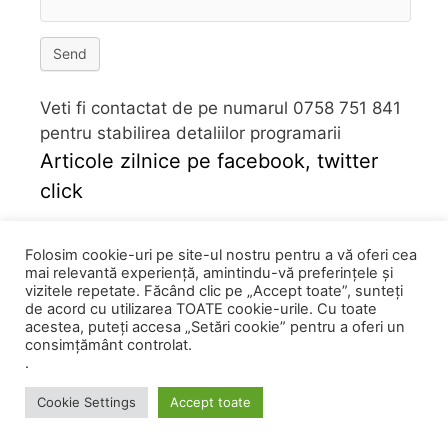
Send
Veti fi contactat de pe numarul 0758 751 841
pentru stabilirea detaliilor programarii
Articole zilnice pe facebook, twitter
click
Follow
Folosim cookie-uri pe site-ul nostru pentru a vă oferi cea
mai relevantă experiență, amintindu-vă preferințele și
vizitele repetate. Făcând clic pe „Accept toate”, sunteți
de acord cu utilizarea TOATE cookie-urile. Cu toate
acestea, puteți accesa „Setări cookie” pentru a oferi un
consimțământ controlat.
.
Cookie Settings
Accept toate
Arhiva
PROGRAMARI
CATRE CLINICA