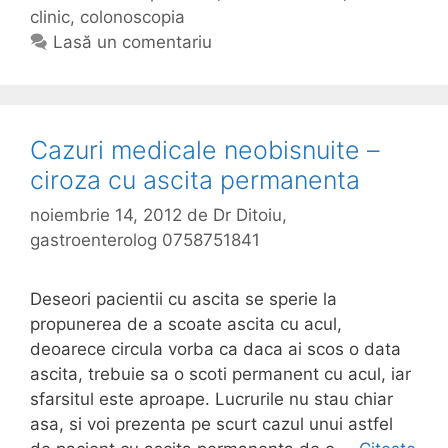
l
clinic
t
t
,
colonoscopia
i
e
i
Lasă un comentariu
n
g
c
i
o
h
c
r
e
m
i
t
Cazuri medicale neobisnuite –
e
i
e
ciroza cu ascita permanenta
d
i
noiembrie 14, 2012
de
Dr Ditoiu,
c
gastroenterolog 0758751841
a
l
Deseori pacientii cu ascita se sperie la
–
propunerea de a scoate ascita cu acul,
a
deoarece circula vorba ca daca ai scos o data
d
ascita, trebuie sa o scoti permanent cu acul, iar
e
sfarsitul este aproape. Lucrurile nu stau chiar
n
asa, si voi prezenta pe scurt cazul unui astfel
o