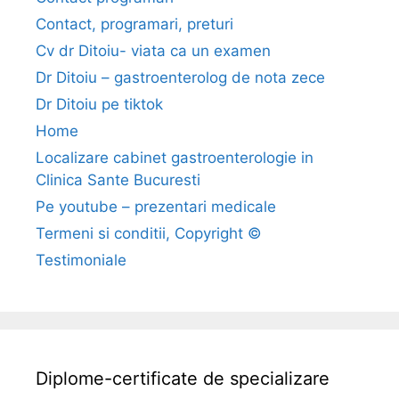
b
r
Contact, programari, preturi
i
d
s
Cv dr Ditoiu- viata ca un examen
e
n
r
Dr Ditoiu – gastroenterolog de nota zece
u
e
Dr Ditoiu pe tiktok
i
c
Home
t
t
Localizare cabinet gastroenterologie in
e
Clinica Sante Bucuresti
–
c
Pe youtube – prezentari medicale
i
Termeni si conditii, Copyright ©
r
Testimoniale
o
z
a
c
u
Diplome-certificate de specializare
a