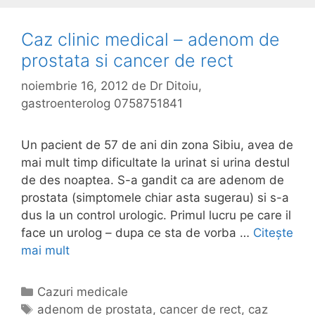
Caz clinic medical – adenom de
prostata si cancer de rect
noiembrie 16, 2012
de
Dr Ditoiu,
gastroenterolog 0758751841
Un pacient de 57 de ani din zona Sibiu, avea de
mai mult timp dificultate la urinat si urina destul
de des noaptea. S-a gandit ca are adenom de
prostata (simptomele chiar asta sugerau) si s-a
dus la un control urologic. Primul lucru pe care il
face un urolog – dupa ce sta de vorba …
Citește
mai mult
C
a
z
C
Cazuri medicale
c
a
E
adenom de prostata
,
cancer de rect
,
caz