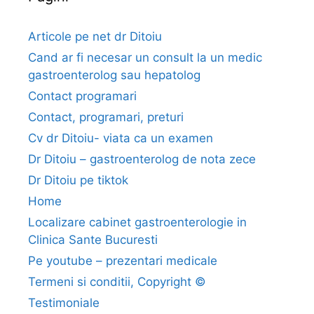
i
b
Articole pe net dr Ditoiu
u
Cand ar fi necesar un consult la un medic
n
gastroenterolog sau hepatolog
m
Contact programari
e
Contact, programari, preturi
d
i
Cv dr Ditoiu- viata ca un examen
c
Dr Ditoiu – gastroenterolog de nota zece
h
Dr Ditoiu pe tiktok
e
Home
p
Localizare cabinet gastroenterologie in
a
Clinica Sante Bucuresti
t
o
Pe youtube – prezentari medicale
l
Termeni si conditii, Copyright ©
o
Testimoniale
g