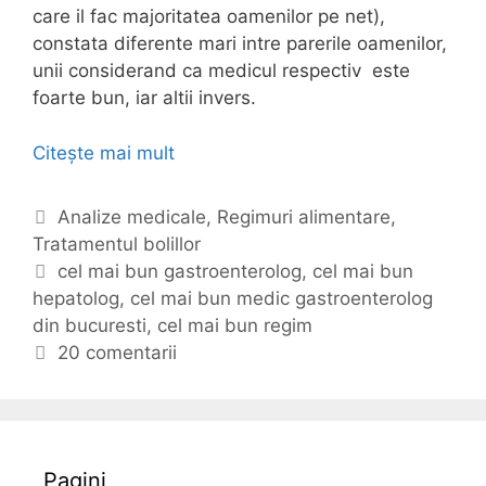
care il fac majoritatea oamenilor pe net),
constata diferente mari intre parerile oamenilor,
unii considerand ca medicul respectiv este
foarte bun, iar altii invers.
Citește mai mult
C
a
r
C
Analize medicale
,
Regimuri alimentare
,
e
Tratamentul bolillor
a
e
t
E
cel mai bun gastroenterolog
,
cel mai bun
s
hepatolog
e
t
,
cel mai bun medic gastroenterolog
t
din bucuresti
g
i
,
cel mai bun regim
e
o
c
20 comentarii
c
r
h
e
i
e
l
i
t
m
e
Pagini
a