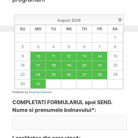
»
August
2026
SU
MO
TU
WE
TH
FR
SA
1
2
3
4
5
6
7
8
9
10
11
12
13
14
15
16
17
18
19
20
21
22
23
24
25
26
27
28
29
30
31
Powered by
Booking Calendar
COMPLETATI FORMULARUL apoi SEND.
Nume si prenumele bolnavului*:
Localitatea din care vine*: