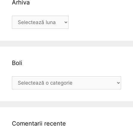
Arhiva
A
r
h
i
v
a
Boli
B
o
l
i
Comentarii recente