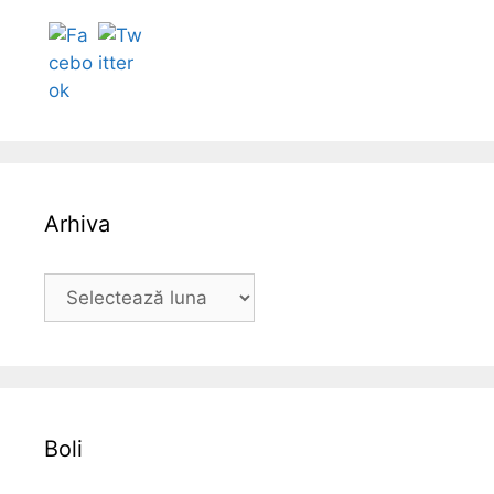
Follow
Arhiva
A
r
h
i
v
a
Boli