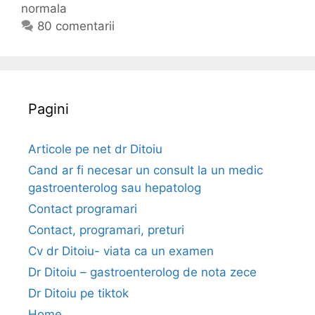
e
normala
g
i
n
o
c
80 comentarii
s
r
h
i
i
e
u
i
t
n
e
Pagini
e
a
a
Articole pe net dr Ditoiu
r
Cand ar fi necesar un consult la un medic
t
gastroenterolog sau hepatolog
e
Contact programari
r
Contact, programari, preturi
i
a
Cv dr Ditoiu- viata ca un examen
l
Dr Ditoiu – gastroenterolog de nota zece
a
Dr Ditoiu pe tiktok
(
Home