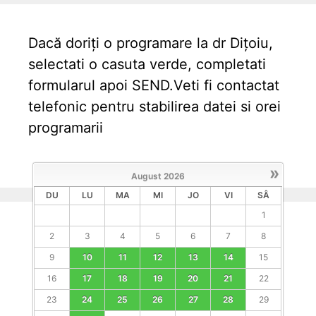
Dacă doriți o programare la dr Dițoiu,
selectati o casuta verde, completati
formularul apoi SEND.Veti fi contactat
telefonic pentru stabilirea datei si orei
programarii
»
August
2026
DU
LU
MA
MI
JO
VI
SÂ
1
2
3
4
5
6
7
8
9
10
11
12
13
14
15
16
17
18
19
20
21
22
23
24
25
26
27
28
29