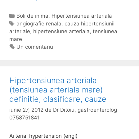
a
u
C
Boli de inima
,
Hipertensiunea arteriala
z
a
E
angiografie renala
,
cauza hipertensiunii
a
arteriale
t
t
,
hipertensiune arteriala
,
tensiunea
h
mare
e
i
i
g
c
Un comentariu
p
o
h
e
r
e
r
i
t
t
i
e
Hipertensiunea arteriala
e
(tensiunea arteriala mare) –
n
definitie, clasificare, cauze
s
i
iunie 27, 2012
de
Dr Ditoiu, gastroenterolog
u
0758751841
n
i
Arterial hypertension (engl)
i