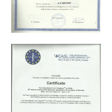
m
a
r
e
)
–
d
e
f
i
n
i
t
i
e
,
c
l