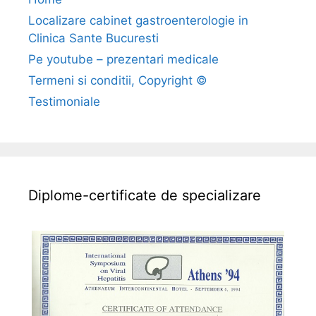
t
Localizare cabinet gastroenterologie in
e
Clinica Sante Bucuresti
n
s
Pe youtube – prezentari medicale
i
Termeni si conditii, Copyright ©
u
Testimoniale
n
e
a
a
r
Diplome-certificate de specializare
t
e
r
i
a
l
a