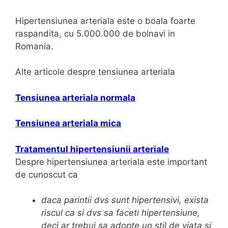
a
Hipertensiunea arteriala este o boala foarte
r
raspandita, cu 5.000.000 de bolnavi in
t
Romania.
e
r
Alte articole despre tensiunea arteriala
i
a
Tensiunea arteriala normala
l
e
Tensiunea arteriala mica
Tratamentul hipertensiunii arteriale
Despre hipertensiunea arteriala este important
de cunoscut ca
d
aca parintii dvs sunt hipertensivi, exista
riscul ca si dvs sa faceti hipertensiune,
deci ar trebui sa adopte un stil de viata si