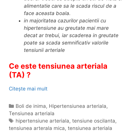
alimentatie care sa le scada riscul de a
face aceasta boala.
in majoritatea cazurilor pacientii cu
hipertensiune au greutate mai mare
decat ar trebui, iar scaderea in greutate
poate sa scada semnificativ valorile
tensiunii arteriale
Ce este tensiunea arteriala
(TA) ?
Citește mai mult
H
i
p
C
Boli de inima
,
Hipertensiunea arteriala
,
e
Tensiunea arteriala
a
r
t
E
hipertensiune arteriala
,
tensiune oscilanta
,
t
tensiunea arterala mica
e
t
,
tensiunea arteriala