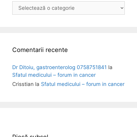
B
o
l
i
Comentarii recente
Dr Ditoiu, gastroenterolog 0758751841
la
Sfatul medicului – forum in cancer
Crisstian
la
Sfatul medicului – forum in cancer