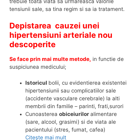
trebuie toata viata sa urmareasca valorile
tensiunii sale, sa tina regim si sa ia tratament.
Depistarea cauzei unei
hipertensiuni arteriale nou
descoperite
Se face prin mai multe metode,
in functie de
suspiciunea medicului;
Istoricul
bolii, cu evidentierea existentei
hipertensiunii sau complicatiilor sale
(accidente vasculare cerebrale) la alti
membrii din familie – parinti, frati,surori
Cunoasterea
obiceiurilor
alimentare
(sare, alcool, grasimi) si de viata ale
pacientului (stres, fumat, cafea)
Citește mai mult
C