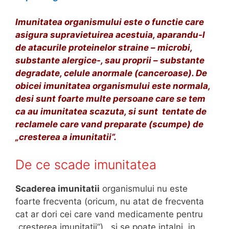
,
d
Imunitatea organismului este o functie care
e
asigura supravietuirea acestuia, aparandu-l
s
de atacurile proteinelor straine – microbi,
p
substante alergice-, sau proprii – substante
r
degradate, celule anormale (canceroase). De
e
obicei imunitatea organismului este normala,
c
desi sunt foarte multe persoane care se tem
r
ca au imunitatea scazuta, si sunt tentate de
e
reclamele care vand preparate (scumpe) de
s
„cresterea a imunitatii”.
t
e
De ce scade imunitatea
r
e
Scaderea imunitatii
organismului nu este
a
foarte frecventa (oricum, nu atat de frecventa
i
cat ar dori cei care vand medicamente pentru
m
„cresterea imunitatii”), si se poate intalni in