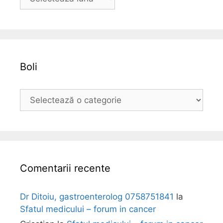
r
h
i
v
a
Boli
B
o
l
i
Comentarii recente
Dr Ditoiu, gastroenterolog 0758751841
la
Sfatul medicului – forum in cancer