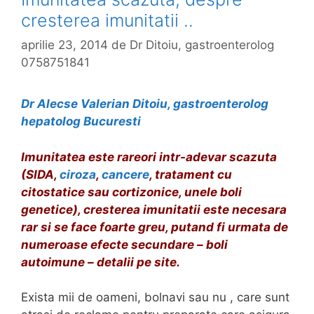
cresterea imunitatii ..
aprilie 23, 2014
de
Dr Ditoiu, gastroenterolog
0758751841
Dr Alecse Valerian Ditoiu, gastroenterolog
hepatolog Bucuresti
Imunitatea este rareori intr-adevar scazuta
(SIDA,
ciroza
,
cancere
, tratament cu
citostatice sau cortizonice, unele boli
genetice), cresterea imunitatii este necesara
rar si se face foarte greu, putand fi urmata de
numeroase efecte secundare – boli
autoimune – detalii pe site.
Exista mii de oameni, bolnavi sau nu , care sunt