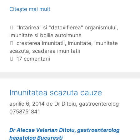
Citește mai mult
I
m
u
C
"Intarirea" si "detoxifierea" organismului
,
n
Imunitate si bolile autoimune
a
i
t
E
cresterea imunitatii
,
imunitate
,
imunitate
t
scazuta
e
t
,
scaderea imunitatii
a
g
i
17 comentarii
t
o
c
e
r
h
a
i
e
s
i
t
Imunitatea scazuta cauze
c
e
a
aprilie 6, 2014
de
Dr Ditoiu, gastroenterolog
z
0758751841
u
t
Dr Alecse Valerian Ditoiu, gastroenterolog
a
hepatolog Bucuresti