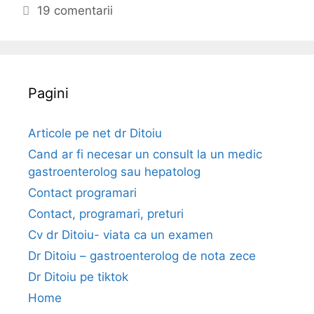
e
g
i
19 comentarii
a
o
c
i
r
h
m
i
e
u
i
t
Pagini
n
e
i
t
Articole pe net dr Ditoiu
a
Cand ar fi necesar un consult la un medic
t
gastroenterolog sau hepatolog
i
Contact programari
i
Contact, programari, preturi
–
s
Cv dr Ditoiu- viata ca un examen
i
Dr Ditoiu – gastroenterolog de nota zece
m
Dr Ditoiu pe tiktok
p
Home
t