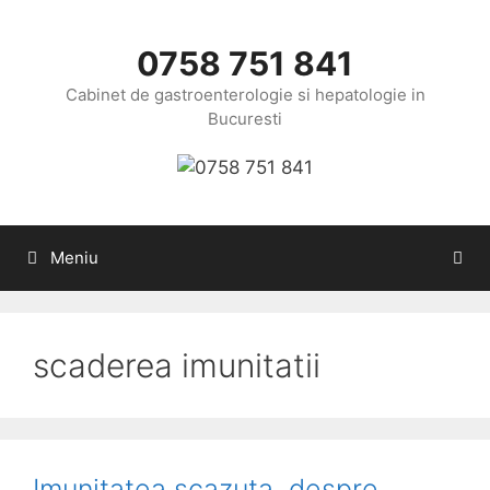
Sari
la
0758 751 841
conținut
Cabinet de gastroenterologie si hepatologie in
Bucuresti
Meniu
scaderea imunitatii
Imunitatea scazuta, despre