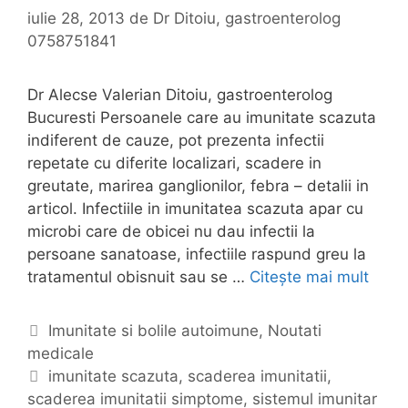
e
a
iulie 28, 2013
de
Dr Ditoiu, gastroenterolog
z
0758751841
u
t
Dr Alecse Valerian Ditoiu, gastroenterolog
a
Bucuresti Persoanele care au imunitate scazuta
c
indiferent de cauze, pot prezenta infectii
a
repetate cu diferite localizari, scadere in
u
greutate, marirea ganglionilor, febra – detalii in
z
articol. Infectiile in imunitatea scazuta apar cu
e
microbi care de obicei nu dau infectii la
persoane sanatoase, infectiile raspund greu la
tratamentul obisnuit sau se …
Citește mai mult
S
c
a
C
Imunitate si bolile autoimune
,
Noutati
d
medicale
a
e
t
E
imunitate scazuta
,
scaderea imunitatii
,
r
scaderea imunitatii simptome
e
t
,
sistemul imunitar