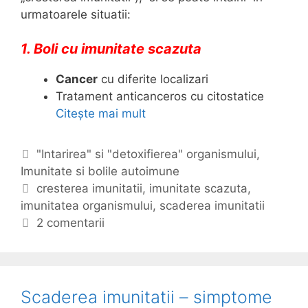
u
urmatoarele situatii:
n
i
1. Boli cu imunitate scazuta
t
a
Cancer
cu diferite localizari
t
Tratament anticanceros cu citostatice
i
Citește mai mult
I
i
m
.
u
C
"Intarirea" si "detoxifierea" organismului
,
.
n
Imunitate si bolile autoimune
a
i
t
E
cresterea imunitatii
,
imunitate scazuta
,
t
imunitatea organismului
e
t
,
scaderea imunitatii
a
g
i
2 comentarii
t
o
c
e
r
h
a
i
e
s
i
t
Scaderea imunitatii – simptome
c