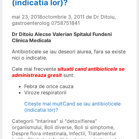
(indicatia lor)?
mai 23, 2018
octombrie 3, 2011
de
Dr Ditoiu,
gastroenterolog 0758751841
Dr Ditoiu Alecse Valerian Spitalul Fundeni
Clinica Medicala
Antibioticele se iau deseori aiurea, fara sa existe
nici o indicatie.
Cele mai frecvente
situatii
cand antibioticele se
administreaza gresit
sunt:
Febra de orice cauza
Viroze respiratorii
Citește mai mult
Cand se iau antibioticele
(indicatia lor)?
Categorii
"Intarirea" si "detoxifierea"
organismului
,
Boli diverse
,
Boli si simptome
,
Despre flora intestinala
,
Infectii
,
Tratamentul