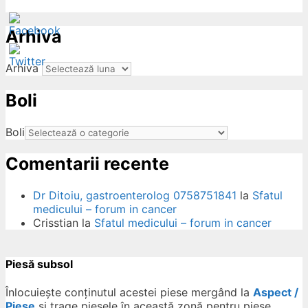
Arhiva
Arhiva
Boli
ow
Boli
Comentarii recente
Dr Ditoiu, gastroenterolog 0758751841
la
Sfatul
medicului – forum in cancer
Crisstian
la
Sfatul medicului – forum in cancer
Piesă subsol
Înlocuiește conținutul acestei piese mergând la
Aspect /
Piese
și trage piesele în această zonă pentru piese.