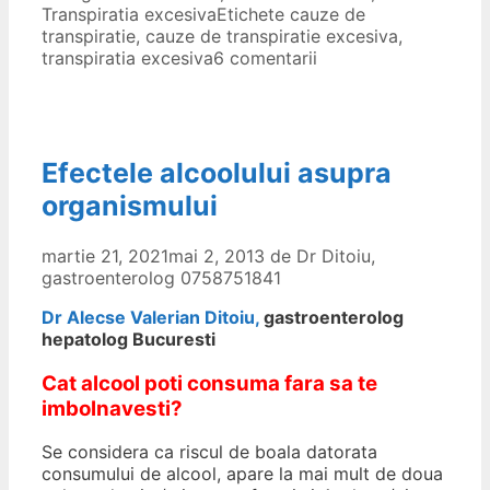
Transpiratia excesiva
Etichete
cauze de
transpiratie
,
cauze de transpiratie excesiva
,
transpiratia excesiva
6 comentarii
Efectele alcoolului asupra
organismului
martie 21, 2021
mai 2, 2013
de
Dr Ditoiu,
gastroenterolog 0758751841
Dr Alecse Valerian Ditoiu,
gastroenterolog
hepatolog Bucuresti
Cat alcool poti consuma fara sa te
imbolnavesti?
Se considera ca riscul de boala datorata
consumului de alcool, apare la mai mult de doua