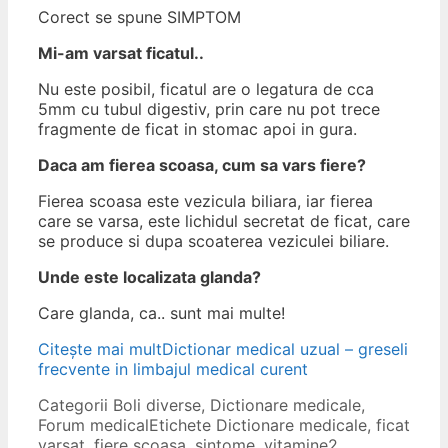
Corect se spune SIMPTOM
Mi-am varsat ficatul..
Nu este posibil, ficatul are o legatura de cca
5mm cu tubul digestiv, prin care nu pot trece
fragmente de ficat in stomac apoi in gura.
Daca am fierea scoasa, cum sa vars fiere?
Fierea scoasa este vezicula biliara, iar fierea
care se varsa, este lichidul secretat de ficat, care
se produce si dupa scoaterea veziculei biliare.
Unde este localizata glanda?
Care glanda, ca.. sunt mai multe!
Citește mai mult
Dictionar medical uzual – greseli
frecvente in limbajul medical curent
Categorii
Boli diverse
,
Dictionare medicale
,
Forum medical
Etichete
Dictionare medicale
,
ficat
varsat
,
fiere scoasa
,
sintome
,
vitamine
2