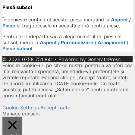
Piesă subsol
Înlocuiește conținutul acestei piese mergând la
Aspect /
Piese
și trage piesele în această zonă pentru piese.
Pentru a-l îndepărta sau a alege numărul de piese în
subsol, mergi la
Aspect / Personalizare / Aranjament /
Piese subsol
.
© 2026 0758 751 841
• Powered by
GeneratePress
Folosim cookie-uri pe site-ul nostru pentru a vă oferi cea
mai relevantă experiență, amintindu-vă preferințele și
vizitele repetate. Făcând clic pe „Accept toate”, sunteți
de acord cu utilizarea TOATE cookie-urile. Cu toate
acestea, puteți accesa „Setări cookie” pentru a oferi un
consimțământ controlat.
.
Cookie Settings
Accept toate
Manage consent