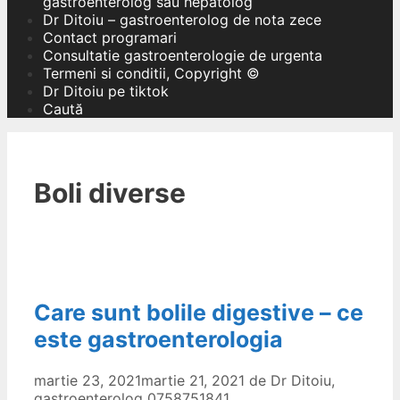
gastroenterolog sau hepatolog
Dr Ditoiu – gastroenterolog de nota zece
Contact programari
Consultatie gastroenterologie de urgenta
Termeni si conditii, Copyright ©
Dr Ditoiu pe tiktok
Caută
Boli diverse
Care sunt bolile digestive – ce
este gastroenterologia
martie 23, 2021
martie 21, 2021
de
Dr Ditoiu,
gastroenterolog 0758751841