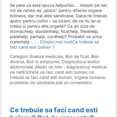
Se pare ca este epoca helpurilor…. Vedem pe net
mii de retete de „ajutor” pentru diferite organe
bolnave, dar mai ales sanatoase. Daca ne trebuie
ajutor pentru colon – sa zicem, de ce nu ne-ar
trebui si pentru alte organe? Ce ati zice de
stomachelp, duodenhelp, ficathelp, fierehelp,
pielehelp, parhelp, cordhelp? Probabil va urma
creierhelp…. …
Citește mai mult
Ce trebuie sa
faci cand esti bolnav ?
Categorii
Analize medicale
,
Boli de ficat
,
Boli
diverse
,
Boli si simptome
,
Diagnosticul bolilor
abdominale
,
Medic on line - diagnosticul medical
pe net
Etichete
ce faci cand esti bolnav
,
ce
trebuie sa faci cand esti bolnav
,
organe bolnave
,
probleme de sanatate
Lasă un comentariu
Ce trebuie sa faci cand esti