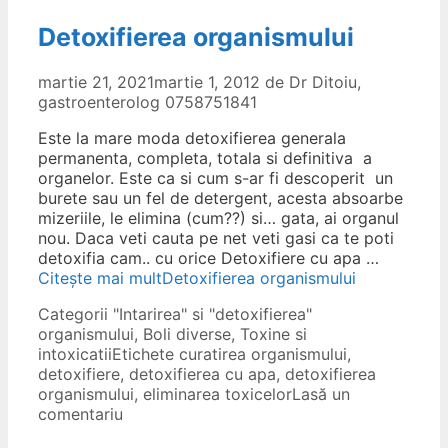
Detoxifierea organismului
martie 21, 2021
martie 1, 2012
de
Dr Ditoiu,
gastroenterolog 0758751841
Este la mare moda detoxifierea generala
permanenta, completa, totala si definitiva a
organelor. Este ca si cum s-ar fi descoperit un
burete sau un fel de detergent, acesta absoarbe
mizeriile, le elimina (cum??) si… gata, ai organul
nou. Daca veti cauta pe net veti gasi ca te poti
detoxifia cam.. cu orice Detoxifiere cu apa …
Citește mai mult
Detoxifierea organismului
Categorii
"Intarirea" si "detoxifierea"
organismului
,
Boli diverse
,
Toxine si
intoxicatii
Etichete
curatirea organismului
,
detoxifiere
,
detoxifierea cu apa
,
detoxifierea
organismului
,
eliminarea toxicelor
Lasă un
comentariu