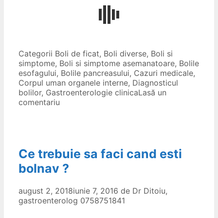
Categorii
Boli de ficat
,
Boli diverse
,
Boli si
simptome
,
Boli si simptome asemanatoare
,
Bolile
esofagului
,
Bolile pancreasului
,
Cazuri medicale
,
Corpul uman organele interne
,
Diagnosticul
bolilor
,
Gastroenterologie clinica
Lasă un
comentariu
Ce trebuie sa faci cand esti
bolnav ?
august 2, 2018
iunie 7, 2016
de
Dr Ditoiu,
gastroenterolog 0758751841