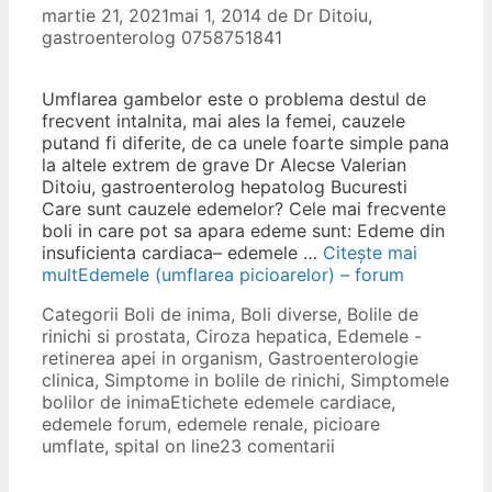
martie 21, 2021
mai 1, 2014
de
Dr Ditoiu,
gastroenterolog 0758751841
Umflarea gambelor este o problema destul de
frecvent intalnita, mai ales la femei, cauzele
putand fi diferite, de ca unele foarte simple pana
la altele extrem de grave Dr Alecse Valerian
Ditoiu, gastroenterolog hepatolog Bucuresti
Care sunt cauzele edemelor? Cele mai frecvente
boli in care pot sa apara edeme sunt: Edeme din
insuficienta cardiaca– edemele …
Citește mai
mult
Edemele (umflarea picioarelor) – forum
Categorii
Boli de inima
,
Boli diverse
,
Bolile de
rinichi si prostata
,
Ciroza hepatica
,
Edemele -
retinerea apei in organism
,
Gastroenterologie
clinica
,
Simptome in bolile de rinichi
,
Simptomele
bolilor de inima
Etichete
edemele cardiace
,
edemele forum
,
edemele renale
,
picioare
umflate
,
spital on line
23 comentarii