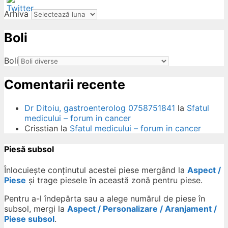
Arhiva
Boli
ow
Boli
Comentarii recente
Dr Ditoiu, gastroenterolog 0758751841
la
Sfatul
medicului – forum in cancer
Crisstian
la
Sfatul medicului – forum in cancer
Piesă subsol
Înlocuiește conținutul acestei piese mergând la
Aspect /
Piese
și trage piesele în această zonă pentru piese.
Pentru a-l îndepărta sau a alege numărul de piese în
subsol, mergi la
Aspect / Personalizare / Aranjament /
Piese subsol
.