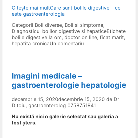
Citește mai mult
Care sunt bolile digestive – ce
este gastroenterologia
Categorii
Boli diverse
,
Boli si simptome
,
Diagnosticul bolilor digestive si hepatice
Etichete
bolile digestive la om
,
doctor on line
,
ficat marit
,
hepatita cronica
Un comentariu
Imagini medicale –
gastroenterologie hepatologie
decembrie 15, 2020
decembrie 15, 2020
de
Dr
Ditoiu, gastroenterolog 0758751841
Nu există nici o galerie selectat sau galeria a
fost șters.