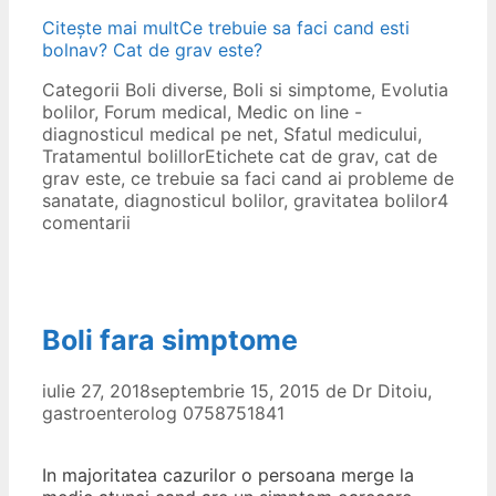
Citește mai mult
Ce trebuie sa faci cand esti
bolnav? Cat de grav este?
Categorii
Boli diverse
,
Boli si simptome
,
Evolutia
bolilor
,
Forum medical
,
Medic on line -
diagnosticul medical pe net
,
Sfatul medicului
,
Tratamentul bolillor
Etichete
cat de grav
,
cat de
grav este
,
ce trebuie sa faci cand ai probleme de
sanatate
,
diagnosticul bolilor
,
gravitatea bolilor
4
comentarii
Boli fara simptome
iulie 27, 2018
septembrie 15, 2015
de
Dr Ditoiu,
gastroenterolog 0758751841
In majoritatea cazurilor o persoana merge la