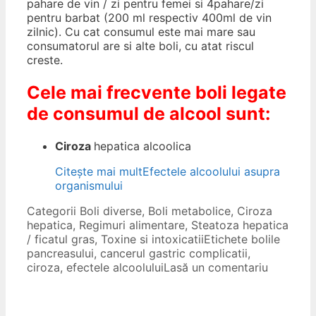
pahare de vin / zi pentru femei si 4pahare/zi
pentru barbat (200 ml respectiv 400ml de vin
zilnic). Cu cat consumul este mai mare sau
consumatorul are si alte boli, cu atat riscul
creste.
Cele mai frecvente boli legate
de consumul de alcool sunt:
Ciroza
hepatica alcoolica
Citește mai mult
Efectele alcoolului asupra
organismului
Categorii
Boli diverse
,
Boli metabolice
,
Ciroza
hepatica
,
Regimuri alimentare
,
Steatoza hepatica
/ ficatul gras
,
Toxine si intoxicatii
Etichete
bolile
pancreasului
,
cancerul gastric complicatii
,
ciroza
,
efectele alcoolului
Lasă un comentariu