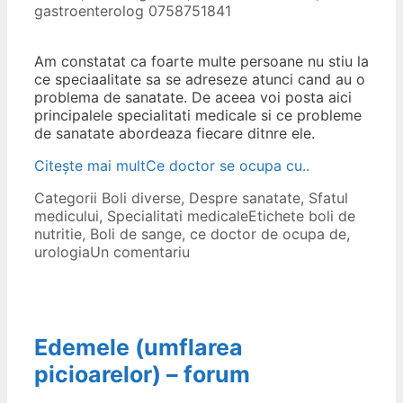
gastroenterolog 0758751841
Am constatat ca foarte multe persoane nu stiu la
ce speciaalitate sa se adreseze atunci cand au o
problema de sanatate. De aceea voi posta aici
principalele specialitati medicale si ce probleme
de sanatate abordeaza fiecare ditnre ele.
Citește mai mult
Ce doctor se ocupa cu..
Categorii
Boli diverse
,
Despre sanatate
,
Sfatul
medicului
,
Specialitati medicale
Etichete
boli de
nutritie
,
Boli de sange
,
ce doctor de ocupa de
,
urologia
Un comentariu
Edemele (umflarea
picioarelor) – forum