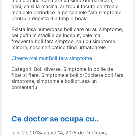
medic atunci cand are un simptom oarecare,
deci, ca si la masina, ar trebui facute controale
medicale periodice la persoanele fara simptome,
pentru a depista din timp o boala.
Exista insa numeroase boli care nu au simptome,
cel putin in stadiile de inceput, cele mai
frecvente boli fara simptoe, sau cu simptome
minore, nesemnificatice fiind urmatoarele
Citește mai mult
Boli fara simptome
Categorii
Boli diverse
,
Simptome in bolile de
ficat si fiere
,
Simptomele bolilor
Etichete
boli fara
simptome
,
simptomele bolilor
Lasă un
comentariu
Ce doctor se ocupa cu..
iulie 27, 2018
august 14, 2015
de
Dr Ditoiu,