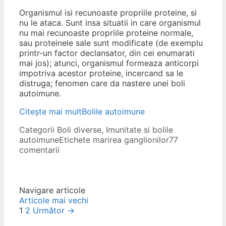
Organismul isi recunoaste propriile proteine, si
nu le ataca. Sunt insa situatii in care organismul
nu mai recunoaste propriile proteine normale,
sau proteinele sale sunt modificate (de exemplu
printr-un factor declansator, din cei enumarati
mai jos); atunci, organismul formeaza anticorpi
impotriva acestor proteine, incercand sa le
distruga; fenomen care da nastere unei boli
autoimune.
Citește mai mult
Bolile autoimune
Categorii
Boli diverse
,
Imunitate si bolile
autoimune
Etichete
marirea ganglionilor
77
comentarii
Navigare articole
Articole mai vechi
1
2
Următor →