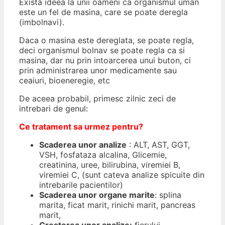
Exista ideea la unii oameni ca organismul uman
este un fel de masina, care se poate deregla
(imbolnavi).
Daca o masina este dereglata, se poate regla,
deci organismul bolnav se poate regla ca si
masina, dar nu prin intoarcerea unui buton, ci
prin administrarea unor medicamente sau
ceaiuri, bioeneregie, etc
De aceea probabil, primesc zilnic zeci de
intrebari de genul:
Ce tratament sa urmez pentru?
Scaderea unor analize
: ALT, AST, GGT,
VSH, fosfataza alcalina, Glicemie,
creatinina, uree, bilirubina, viremiei B,
viremiei C, (sunt cateva analize spicuite din
intrebarile pacientilor)
Scaderea unor organe marite
: splina
marita, ficat marit, rinichi marit, pancreas
marit,
Cresterea unor analize:
fierului,