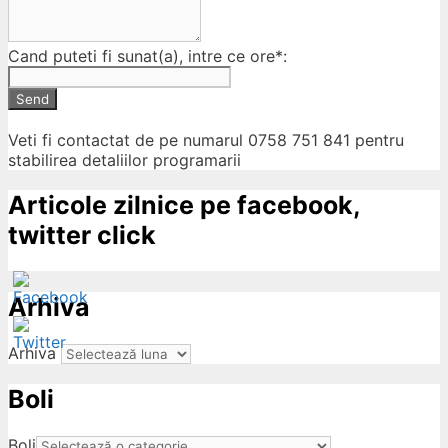
Cand puteti fi sunat(a), intre ce ore*:
Send
Veti fi contactat de pe numarul 0758 751 841 pentru
stabilirea detaliilor programarii
Articole zilnice pe facebook,
twitter click
Arhiva
Arhiva
Boli
ow
Boli