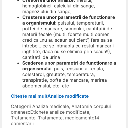
hemoglobinei, calciului din sange,
magneziului din sange,
Cresterea unor parametrii de functionare
a organismului
: pulsului, temperaturii,
poftei de mancare, somnului, cantitatii de
materii fecale (multi, foarte multi oameni
cred ca „nu au scaun suficient”, fara sa se
intrebe… ce se intmapla cu restul mancarii
inghitite, daca nu se elimina prin scaun!!),
cantitati ide urina
Scaderea unor parametri de functionare a
organismulu
i: puls, tensiune arteriala,
colesterol, greutate, temperatura,
transpiratie, pofta de mancare, marirea
abdomenului, etc, etc
Citește mai mult
Analize modificate
Categorii
Analize medicale
,
Anatomia corpului
omenesc
Etichete
analize modificate
,
Tratamente
,
Tratamente, medicamente
14
comentarii