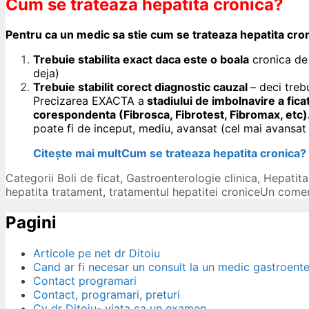
Cum se trateaza hepatita cronica?
Pentru ca un medic sa stie cum se trateaza hepatita cro
Trebuie stabilita exact daca este o boala
cronica de 
deja)
Trebuie stabilit corect diagnostic cauzal
– deci treb
Precizarea EXACTA a
stadiului de imbolnavire a fica
corespondenta (Fibrosca, Fibrotest, Fibromax, etc)
poate fi de inceput, mediu, avansat (cel mai avansat 
Citește mai mult
Cum se trateaza hepatita cronica?
Categorii
Boli de ficat
,
Gastroenterologie clinica
,
Hepatita
hepatita tratament
,
tratamentul hepatitei cronice
Un comen
Pagini
Articole pe net dr Ditoiu
Cand ar fi necesar un consult la un medic gastroent
Contact programari
Contact, programari, preturi
Cv dr Ditoiu- viata ca un examen