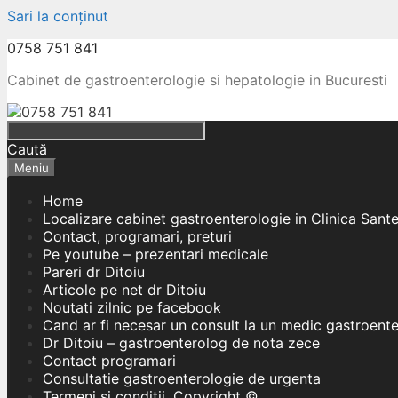
Sari la conținut
0758 751 841
Cabinet de gastroenterologie si hepatologie in Bucuresti
Caută
Meniu
Home
Localizare cabinet gastroenterologie in Clinica Sant
Contact, programari, preturi
Pe youtube – prezentari medicale
Pareri dr Ditoiu
Articole pe net dr Ditoiu
Noutati zilnic pe facebook
Cand ar fi necesar un consult la un medic gastroent
Dr Ditoiu – gastroenterolog de nota zece
Contact programari
Consultatie gastroenterologie de urgenta
Termeni si conditii, Copyright ©