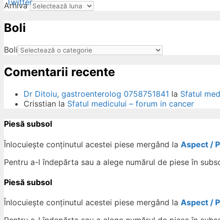
Arhiva
Boli
ow
Boli
Comentarii recente
Dr Ditoiu, gastroenterolog 0758751841
la
Sfatul med
Crisstian
la
Sfatul medicului – forum in cancer
Piesă subsol
Înlocuiește conținutul acestei piese mergând la
Aspect / 
Pentru a-l îndepărta sau a alege numărul de piese în subs
Piesă subsol
Înlocuiește conținutul acestei piese mergând la
Aspect / 