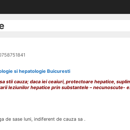
e
 0758751841
ologie si hepatologie Buicuresti
 stii cauza; daca iei ceaiuri, protectoare hepatice, suplim
arii leziunilor hepatice prin substantele – necunoscute- exi
a de sase luni, indiferent de cauza sa .