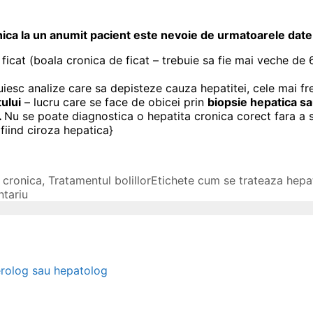
nica la un anumit pacient este nevoie de urmatoarele date
ficat (boala cronica de ficat – trebuie sa fie mai veche de
uiesc analize care sa depisteze cauza hepatitei, cele mai fr
tului
– lucru care se face de obicei prin
biopsie hepatica s
.
Nu se poate diagnostica o hepatita cronica corect fara a sti
fiind ciroza hepatica}
 cronica
,
Tratamentul bolillor
Etichete
cum se trateaza hepat
tariu
erolog sau hepatolog