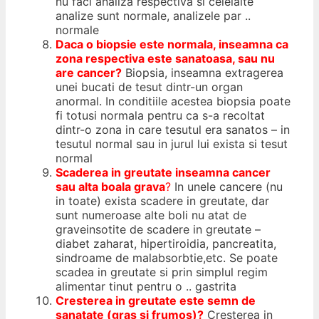
nu faci analiza respectiva si celelalte
analize sunt normale, analizele par ..
normale
Daca
o biopsie
este normala
,
inseamna ca
zona respectiva este sanatoasa, sau nu
are cancer?
Biopsia, inseamna extragerea
unei bucati de tesut dintr-un organ
anormal. In conditiile acestea biopsia poate
fi totusi normala pentru ca s-a recoltat
dintr-o zona in care tesutul era sanatos – in
tesutul normal sau in jurul lui exista si tesut
normal
Scaderea
in greutate
inseamna cancer
sau alta boala grava
?
In unele cancere (nu
in toate) exista scadere in greutate, dar
sunt numeroase alte boli nu atat de
graveinsotite de scadere in greutate –
diabet zaharat, hipertiroidia, pancreatita,
sindroame de malabsorbtie,etc. Se poate
scadea in greutate si prin simplul regim
alimentar tinut pentru o .. gastrita
Cresterea
in
greutate
este semn de
sanatate (gras si frumos)?
Cresterea in