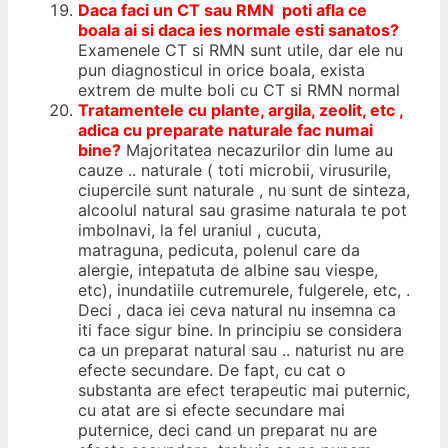
Daca faci un CT sau RMN poti afla ce
boala ai si daca ies normale esti sanatos?
Examenele CT si RMN sunt utile, dar ele nu
pun diagnosticul in orice boala, exista
extrem de multe boli cu CT si RMN normal
Tratamentele cu plante, argila, zeolit, etc ,
adica cu preparate naturale fac numai
bine?
Majoritatea necazurilor din lume au
cauze .. naturale ( toti microbii, virusurile,
ciupercile sunt naturale , nu sunt de sinteza,
alcoolul natural sau grasime naturala te pot
imbolnavi, la fel uraniul , cucuta,
matraguna, pedicuta, polenul care da
alergie, intepatuta de albine sau viespe,
etc), inundatiile cutremurele, fulgerele, etc, .
Deci , daca iei ceva natural nu insemna ca
iti face sigur bine. In principiu se considera
ca un preparat natural sau .. naturist nu are
efecte secundare. De fapt, cu cat o
substanta are efect terapeutic mai puternic,
cu atat are si efecte secundare mai
puternice, deci cand un preparat nu are