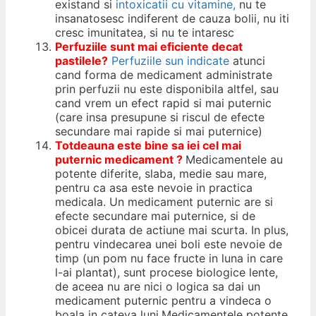
existand si
intoxicatii cu vitamine,
nu te
insanatosesc indiferent de cauza bolii, nu iti
cresc imunitatea, si nu te intaresc
Perfuziile sunt mai eficiente decat
pastilele?
Perfuziile sun indicate
atunci
cand forma de medicament administrate
prin perfuzii nu este disponibila altfel, sau
cand vrem un efect rapid si mai puternic
(care insa presupune si riscul de efecte
secundare mai rapide si mai puternice)
Totdeauna este bine sa iei cel
mai
puternic medicament ?
Medicamentele au
potente diferite, slaba, medie sau mare,
pentru ca asa este nevoie in practica
medicala. Un medicament puternic are si
efecte secundare mai puternice, si de
obicei durata de actiune mai scurta. In plus,
pentru vindecarea unei boli este nevoie de
timp (un pom nu face fructe in luna in care
l-ai plantat), sunt procese biologice lente,
de aceea nu are nici o logica sa dai un
medicament puternic pentru a vindeca o
boala in cateva luni.Medicamentele potente