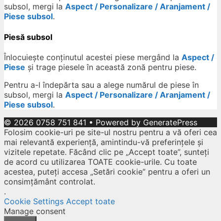
subsol, mergi la
Aspect / Personalizare / Aranjament /
Piese subsol
.
Piesă subsol
Înlocuiește conținutul acestei piese mergând la
Aspect /
Piese
și trage piesele în această zonă pentru piese.
Pentru a-l îndepărta sau a alege numărul de piese în
subsol, mergi la
Aspect / Personalizare / Aranjament /
Piese subsol
.
© 2026 0758 751 841
• Powered by
GeneratePress
Folosim cookie-uri pe site-ul nostru pentru a vă oferi cea
mai relevantă experiență, amintindu-vă preferințele și
vizitele repetate. Făcând clic pe „Accept toate”, sunteți
de acord cu utilizarea TOATE cookie-urile. Cu toate
acestea, puteți accesa „Setări cookie” pentru a oferi un
consimțământ controlat.
.
Cookie Settings
Accept toate
Manage consent