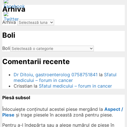
Arhiva
Arhiva
Boli
ow
Boli
Comentarii recente
Dr Ditoiu, gastroenterolog 0758751841
la
Sfatul
medicului – forum in cancer
Crisstian
la
Sfatul medicului – forum in cancer
Piesă subsol
Înlocuiește conținutul acestei piese mergând la
Aspect /
Piese
și trage piesele în această zonă pentru piese.
Pentru a-l îndepărta sau a alege numărul de piese în