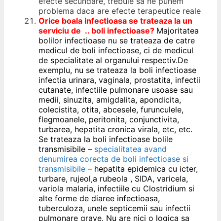
efecte secundare, trebuie sa ne punem
problema daca are efecte terapeutice reale
Orice boala infectioasa se trateaza la un
serviciu de .. boli infectioase?
Majoritatea
bolilor infectioase nu se trateaza de catre
medicul de boli infectioase, ci de medicul
de specialitate al organului respectiv.De
exemplu, nu se trateaza la boli infectioase
infectia urinara, vaginala, prostatita, infectii
cutanate, infectiile pulmonare usoase sau
medii, sinuzita, amigdalita, apondicita,
colecistita, otita, abcesele, furunculele,
flegmoanele, peritonita, conjunctivita,
turbarea, hepatita cronica virala, etc, etc.
Se trateaza la boli infectioase bolile
transmisibile –
specialitatea avand
denumirea corecta de boli infectioase si
transmisibile –
hepatita epidemica cu icter,
turbare, rujeol,a rubeola , SIDA, varicela,
variola malaria, infectiile cu Clostridium si
alte forme de diaree infectioasa,
tuberculoza, unele septicemii sau infectii
pulmonare grave. Nu are nici o logica sa