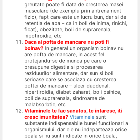
greutate poate fi data de cresterea masei
musculare (de exemplu prin antrenament
fizic), fapt care este un lucru bun, dar si de
retentia de apa – ca in boli de inima, rinichi,
ficat), obezitate, boli de suprarenala,
hipotiroidie, etc
Daca ai pofta de mancare
nu
poti fi
bolnav?
In general un organism bolnav nu
are pofta de mancare, in acest fel
protejandu-se de munca pe care o
presupune digestia si procesarea
reziduurilor alimentare, dar sun si boli
serioase care se asociaza cu cresterea
poftei de mancare – ulcer duodenal,
hipertiroidia, diabet zaharat, boli psihice,
boli de suprarenala, sindroame de
malabsorbtie, etc
Vitaminele te fac sanatos
,
te intaresc, iti
cresc imunitatea?
Vitaminele
sunt
substante indispensabile bunei functionari a
organismului, dar ele nu indeparteaza orice
boala si nu sunt indicate in orice boala,