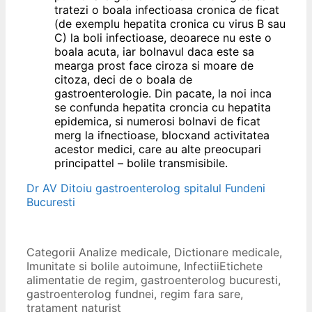
tratezi o boala infectioasa cronica de ficat
(de exemplu hepatita cronica cu virus B sau
C) la boli infectioase, deoarece nu este o
boala acuta, iar bolnavul daca este sa
mearga prost face ciroza si moare de
citoza, deci de o boala de
gastroenterologie. Din pacate, la noi inca
se confunda hepatita croncia cu hepatita
epidemica, si numerosi bolnavi de ficat
merg la ifnectioase, blocxand activitatea
acestor medici, care au alte preocupari
principattel – bolile transmisibile.
Dr AV Ditoiu gastroenterolog spitalul Fundeni
Bucuresti
Categorii
Analize medicale
,
Dictionare medicale
,
Imunitate si bolile autoimune
,
Infectii
Etichete
alimentatie de regim
,
gastroenterolog bucuresti
,
gastroenterolog fundnei
,
regim fara sare
,
tratament naturist