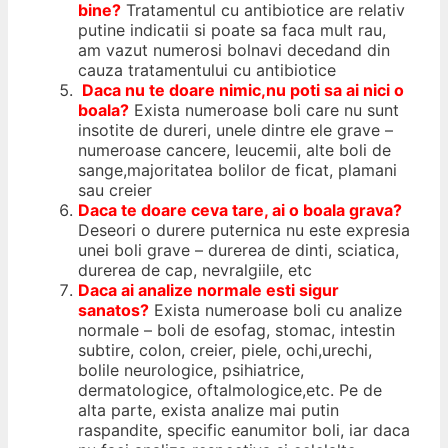
bine?
Tratamentul cu antibiotice are relativ
putine indicatii si poate sa faca mult rau,
am vazut numerosi bolnavi decedand din
cauza tratamentului cu antibiotice
Daca nu te doare nimic,
nu poti
sa ai nici o
boala?
Exista numeroase boli care nu sunt
insotite de dureri, unele dintre ele grave –
numeroase cancere, leucemii, alte boli de
sange,majoritatea bolilor de ficat, plamani
sau creier
Daca te doare ceva tare, ai o boala grava?
Deseori o durere puternica nu este expresia
unei boli grave – durerea de dinti, sciatica,
durerea de cap, nevralgiile, etc
Daca ai analize normale esti
sigur
sanatos?
Exista numeroase boli cu analize
normale – boli de esofag, stomac, intestin
subtire, colon, creier, piele, ochi,urechi,
bolile neurologice, psihiatrice,
dermatologice, oftalmologice,etc. Pe de
alta parte, exista analize mai putin
raspandite, specific eanumitor boli, iar daca