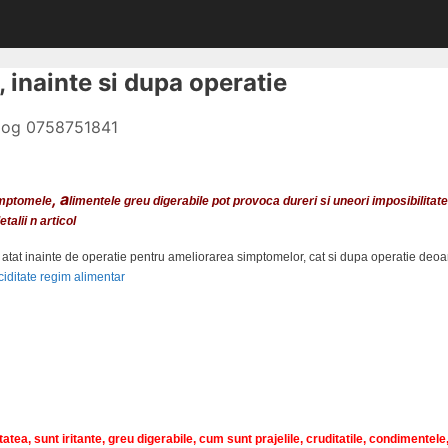
 inainte si dupa operatie
olog 0758751841
, a
imptomele
limentele greu digerabile pot provoca dureri si uneori imposibilitatea
alii n articol
tat inainte de operatie pentru ameliorarea simptomelor, cat si dupa operatie deoa
atea, sunt iritante, greu digerabile, cum sunt prajelile, cruditatile, condimentele