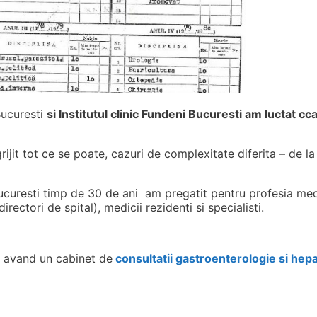
Bucuresti
si Institutul clinic Fundeni Bucuresti am luctat cc
ijit tot ce se poate, cazuri de complexitate diferita – de la
curesti timp de 30 de ani am pregatit pentru profesia medi
rectori de spital), medicii rezidenti si specialisti.
a avand un cabinet de
consultatii gastroenterologie si hepa