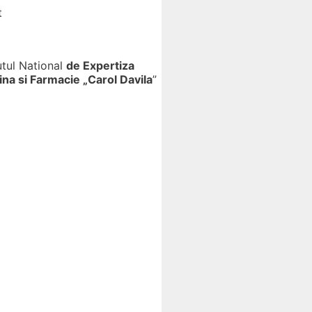
t
utul National
de Expertiza
na si Farmacie „Carol Davila
”