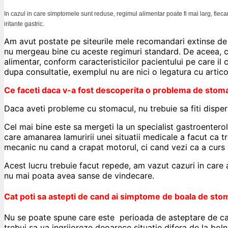
In cazul in care simptomele sunt reduse, regimul alimentar poate fi mai larg, fiecar
iritante gastric.
Am avut postate pe siteurile mele recomandari extinse de r
nu mergeau bine cu aceste regimuri standard. De aceea, c
alimentar, conform caracteristicilor pacientului pe care il
dupa consultatie, exemplul nu are nici o legatura cu artico
Ce faceti daca v-a fost descoperita o problema de stom
Daca aveti probleme cu stomacul, nu trebuie sa fiti dispera
Cel mai bine este sa mergeti la un specialist gastroentero
care amanarea lamuririi unei situatii medicale a facut ca 
mecanic nu cand a crapat motorul, ci cand vezi ca a curs p
Acest lucru trebuie facut repede, am vazut cazuri in care 
nu mai poata avea sanse de vindecare.
Cat poti sa astepti de cand ai simptome de boala de sto
Nu se poate spune care este perioada de asteptare de ca
trebui sa va ingrijoreze deoarece situatie difera de la boln