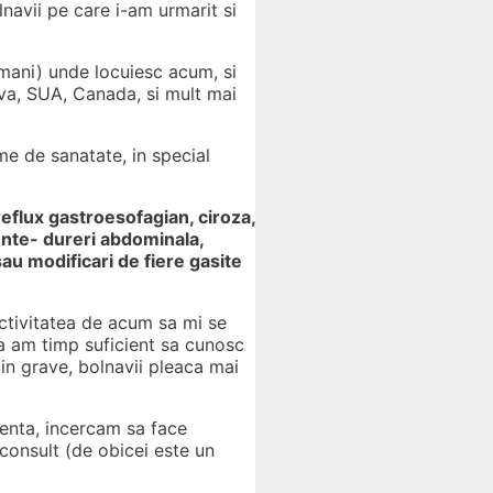
lnavii pe care i-am urmarit si
romani) unde locuiesc acum, si
ova, SUA, Canada, si mult mai
me de sanatate, in special
reflux gastroesofagian, ciroza,
ente- dureri abdominala,
au modificari de fiere gasite
activitatea de acum sa mi se
ca am timp suficient sa cunosc
tin grave, bolnavii pleaca mai
genta, incercam sa face
 consult (de obicei este un