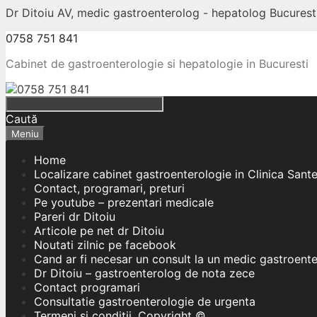
Dr Ditoiu AV, medic gastroenterolog - hepatolog Bucuresti
0758 751 841
Cabinet de gastroenterologie si hepatologie in Bucuresti
Caută
Meniu
Home
Localizare cabinet gastroenterologie in Clinica Sant
Contact, programari, preturi
Pe youtube – prezentari medicale
Pareri dr Ditoiu
Articole pe net dr Ditoiu
Noutati zilnic pe facebook
Cand ar fi necesar un consult la un medic gastroent
Dr Ditoiu – gastroenterolog de nota zece
Contact programari
Consultatie gastroenterologie de urgenta
Termeni si conditii, Copyright ©