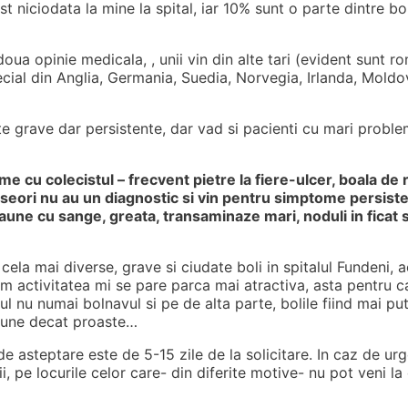
t niciodata la mine la spital, iar 10% sunt o parte dintre bo
 doua opinie medicala, , unii vin din alte tari (evident sunt 
ecial din Anglia, Germania, Suedia, Norvegia, Irlanda, Mold
rte grave dar persistente, dar vad si pacienti cu mari proble
me cu colecistul – frecvent pietre la fiere-ulcer, boala de 
deseori nu au un diagnostic si vin pentru simptome persist
aune cu sange, greata, transaminaze mari, noduli in ficat s
la mai diverse, grave si ciudate boli in spitalul Fundeni, 
cum activitatea mi se pare parca mai atractiva, asta pentru 
ul nu numai bolnavul si pe de alta parte, bolile fiind mai pu
 bune decat proaste…
de asteptare este de 5-15 zile de la solicitare. In caz de ur
, pe locurile celor care- din diferite motive- nu pot veni la