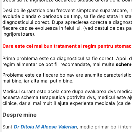
Desi bolile gastrice dau frecvent simptome suparatoare, i
evolutie blanda o perioada de timp, sa fie depistata in st
diagnosticului corect. Dupa aprecierea corecta a diagnosticu
fiecare caz se evolueaza in felul lui, (vad destul de des p
ingrijoratoare).
Care este cel mai bun tratament si regim pentru stomac? 
Prima problema este ca diagnosticul sa fie corect. Apoi, 
regim alimentar ce pot fi recomandate, mai multe
scheme
Problema este ca fiecare bolnav are anumite caracteristici
mai bine, iar alta mai putin bine.
Medicul curant este acela care dupa evaluarea dvs medica
aceasta schema terapeutica potrivita dvs, medicul este ajuta
clinice, dar si mai mult il ajuta experienta medicala (ca de 
Despre mine
Sunt
Dr Ditoiu M Alecse Valerian
, medic primar boli inte