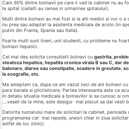
Cam 90% dintre bolnavii pe care ii vad la cabinet nu au fos
la spital (ceilalti au ramas in urmarirea spitalului).
Multi dintre bolnavi au mai fost si la alti medici si vor o a
nu prea sau adaptat la asistenta medicala de acolo (in sp
putini din Franta, Spania sau Italia).
Foarte multi sunt tineri, unii studenti, cu probleme nu foa
bolnavi hepatici.
Cel mai des solicita consultatii bolnavi cu
gastrita, proble
steatoza hepatica, hepatita cronica virala B sau C, dar 
balonare, diaree sau constipatie, scadere in greutate, sc
la ecografie, etc.
Ma asteptam ca, dupa ce am vazut zeci de ani bolnavi cu ce
para banala si plictisitoare. Partea interesanta este ca a
in detaliu situatia medicala a bolnavilor si sa cunosc si om
….veseli de la mine, este desigur mai placut sa dai vesti
Datorita numarului mare de solicitari la cabinet, perioada 
programarea cat mai repede, uneori chiar in ziua solicitarii
astfel de loc zilnic).