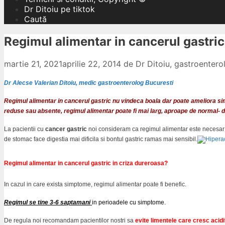
Dr Ditoiu pe tiktok
Caută
Regimul alimentar in cancerul gastric,
martie 21, 2021
aprilie 22, 2014
de
Dr Ditoiu, gastroenter
Dr Alecse Valerian Ditoiu, medic gastroenterolog Bucuresti
Regimul alimentar in cancerul gastric nu vindeca boala dar poate ameliora s
reduse sau absente, regimul alimentar poate fi mai larg, aproape de normal- det
La pacientii cu
cancer gastric
noi consideram ca regimul alimentar este necesar a
de stomac face digestia mai dificila si bontul gastric ramas mai sensibil.
Regimul alimentar in cancerul gastric in criza dureroasa?
In cazul in care exista simptome, regimul alimentar poate fi benefic.
Regimul se tine 3-6 saptamani
in perioadele cu simptome.
De regula noi recomandam pacientilor nostri sa
evite limentele care cresc acidit