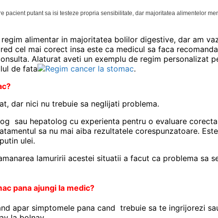
e pacient putant sa isi testeze propria sensibilitate, dar majoritatea alimentelor men
egim alimentar in majoritatea bolilor digestive, dar am vaz
red cel mai corect insa este ca medicul sa faca recomanda
 consulta. Alaturat aveti un exemplu de regim personalizat pe
lul de fata
.
ac?
t, dar nici nu trebuie sa neglijati problema.
log sau hepatolog cu experienta pentru o evaluare corecta a 
tratamentul sa nu mai aiba rezultatele corespunzatoare. Este
utin ulei.
amanarea lamuririi acestei situatii a facut ca problema sa s
mac pana ajungi la medic?
nd apar simptomele pana cand trebuie sa te ingrijorezi sa
av la bolnav.