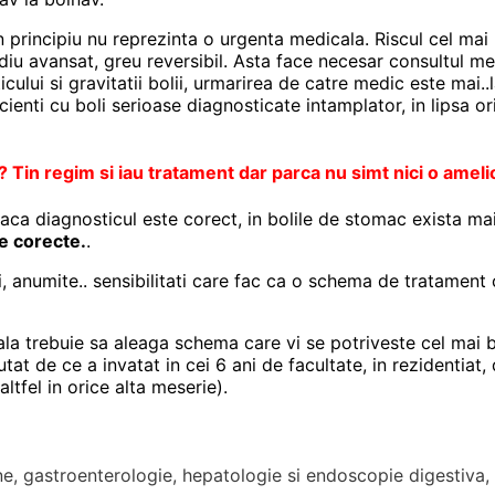
n principiu nu reprezinta o urgenta medicala. Riscul cel ma
adiu avansat, greu reversibil. Asta face necesar consultul m
lui si gravitatii bolii, urmarirea de catre medic este mai..l
acienti cu boli serioase diagnosticate intamplator, in lipsa 
Tin regim si iau tratament dar parca nu simt nici o ameli
daca diagnosticul este corect, in bolile de stomac exista m
 corecte.
.
, anumite.. sensibilitati care fac ca o schema de tratament 
la trebuie sa aleaga schema care vi se potriveste cel mai 
t de ce a invatat in cei 6 ani de facultate, in rezidentiat, 
altfel in orice alta meserie).
rne, gastroenterologie, hepatologie si endoscopie digestiva,