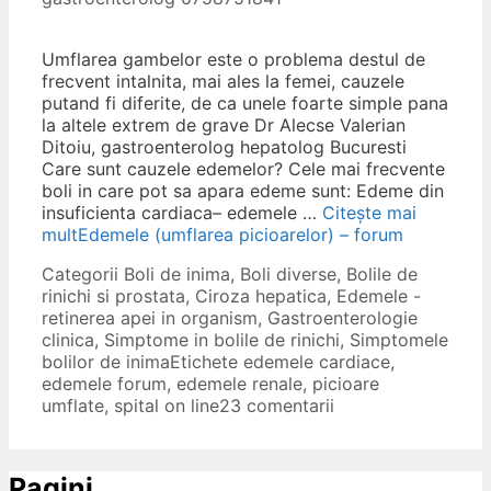
Umflarea gambelor este o problema destul de
frecvent intalnita, mai ales la femei, cauzele
putand fi diferite, de ca unele foarte simple pana
la altele extrem de grave Dr Alecse Valerian
Ditoiu, gastroenterolog hepatolog Bucuresti
Care sunt cauzele edemelor? Cele mai frecvente
boli in care pot sa apara edeme sunt: Edeme din
insuficienta cardiaca– edemele …
Citește mai
mult
Edemele (umflarea picioarelor) – forum
Categorii
Boli de inima
,
Boli diverse
,
Bolile de
rinichi si prostata
,
Ciroza hepatica
,
Edemele -
retinerea apei in organism
,
Gastroenterologie
clinica
,
Simptome in bolile de rinichi
,
Simptomele
bolilor de inima
Etichete
edemele cardiace
,
edemele forum
,
edemele renale
,
picioare
umflate
,
spital on line
23 comentarii
Pagini