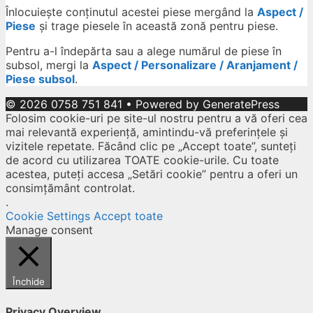
Înlocuiește conținutul acestei piese mergând la
Aspect /
Piese
și trage piesele în această zonă pentru piese.
Pentru a-l îndepărta sau a alege numărul de piese în
subsol, mergi la
Aspect / Personalizare / Aranjament /
Piese subsol
.
© 2026 0758 751 841
• Powered by
GeneratePress
Folosim cookie-uri pe site-ul nostru pentru a vă oferi cea
mai relevantă experiență, amintindu-vă preferințele și
vizitele repetate. Făcând clic pe „Accept toate”, sunteți
de acord cu utilizarea TOATE cookie-urile. Cu toate
acestea, puteți accesa „Setări cookie” pentru a oferi un
consimțământ controlat.
.
Cookie Settings
Accept toate
Manage consent
Închide
Privacy Overview