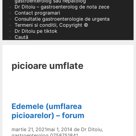
gastroenterolog sau hepatolog
Dr Ditoiu – gastroenterolog de nota zece
Contact programari
Consultatie gastroenterologie de urgenta
Termeni si conditii, Copyright ©
Dr Ditoiu pe tiktok
Caută
picioare umflate
Edemele (umflarea
picioarelor) – forum
martie 21, 2021
mai 1, 2014
de
Dr Ditoiu,
gastroenterolog 0758751841