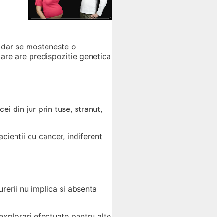
, dar se mosteneste o
 care are predispozitie genetica
i din jur prin tuse, stranut,
cientii cu cancer, indiferent
rerii nu implica si absenta
xplorari efectuate pentru alte