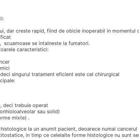
i:
lui, dar creste rapid, fiind de obicie inoperabil in momentul 
ficat
e, scuamoase se intalneste la fumatori.
arele caracteristici:
ncer
 mici
 deci singurul tratament eficient este cel chirurgical
cipale:
, deci trebuie operat
onhioloalveolar sau solid)
orme mixte) .
 histologice la un anumit pacient, deoarece numai cancerul 
ostatice, in timp ce celelalte forme histologice nu sunt sens