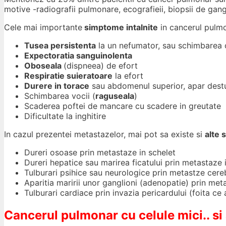
motive -radiografii pulmonare, ecografieii, biopsii de gangl
Cele mai importante
simptome intalnite
in cancerul pulmo
Tusea persistenta
la un nefumator, sau schimbarea ca
Expectoratia sanguinolenta
Oboseala
(dispneea) de efort
Respiratie suieratoare
la efort
Durere in torace
sau abdomenul superior, apar destul
Schimbarea vocii (
raguseala
)
Scaderea poftei de mancare cu scadere in greutate
Dificultate la inghitire
In cazul prezentei metastazelor, mai pot sa existe si
alte
Dureri osoase prin metastaze in schelet
Dureri hepatice sau marirea ficatului prin metastaze i
Tulburari psihice sau neurologice prin metastze cere
Aparitia maririi unor ganglioni (adenopatie) prin met
Tulburari cardiace prin invazia pericardului (foita ce
Cancerul pulmonar cu celule mici.. si