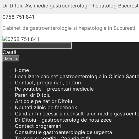
Dr Ditoiu AV, medic gastroenterolog - hepatolog Bucuresti
0758 751 841
Cabinet de gastroenterologie si hepatologie in Bucuresti
Caută
Meniu
Home
Localizare cabinet gastroenterologie in Clinica Sant
Contact, programari, preturi
Pe youtube – prezentari medicale
Pareri dr Ditoiu
Articole pe net dr Ditoiu
Noutati zilnic pe facebook
Cand ar fi necesar un consult la un medic gastroent
Dr Ditoiu – gastroenterolog de nota zece
Contact programari
Consultatie gastroenterologie de urgenta
Termeni si conditii, Copyright ©