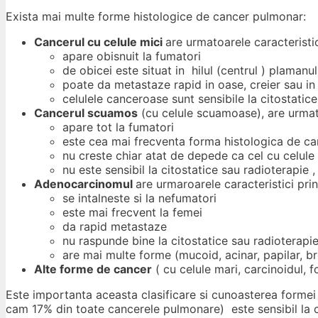
Exista mai multe forme histologice de cancer pulmonar:
Cancerul cu celule mici
are urmatoarele caracteristic
apare obisnuit la fumatori
de obicei este situat in hilul (centrul ) plamanu
poate da metastaze rapid in oase, creier sau in 
celulele canceroase sunt sensibile la citostatic
Cancerul scuamos
(cu celule scuamoase), are urmato
apare tot la fumatori
este cea mai frecventa forma histologica de ca
nu creste chiar atat de depede ca cel cu celule
nu este sensibil la citostatice sau radioterapie ,
Adenocarcinomul
are urmaroarele caracteristici prin
se intalneste si la nefumatori
este mai frecvent la femei
da rapid metastaze
nu raspunde bine la citostatice sau radioterapie
are mai multe forme (mucoid, acinar, papilar, br
Alte forme de cancer
( cu celule mari, carcinoidul, f
Este importanta aceasta clasificare si cunoasterea formei
cam 17% din toate cancerele pulmonare) este sensibil la cit