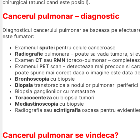
chirurgical (atunci cand este posibil).
Cancerul pulmonar – diagnostic
Diagnosticul cancerului pulmonar se bazeaza pe efectuare
este fumator:
Examenul
sputei
pentru celule canceroase
Radiografie
pulmonara – poate sa vada tumora, si ev
Examen
CT
sau
RMN
toraco-pulmonar – completeaz
Examenul
PET
scan – detecteaza mai precoce si cara
poate spune mai corect daca o imagine este data de
Bronhoscopia
cu biopsie
Biopsia
transtoracica a nodulior pulmonari periferici
Biopsia ganglionilor cu metastaze
Toracocenteza
cu biopsia tumorii
Mediastinoscopia
cu biopsie
Radiografia sau
scintigrafia
osoasa pentru evidentie
Cancerul pulmonar se vindeca?