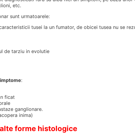
ioni, etc.
nar sunt urmatoarele:
racteristicii tusei la un fumator, de obicei tusea nu se rez
 de tarziu in evolutie
 simptome
:
n ficat
brale
astaze ganglionare.
 acopera inima)
 alte forme histologice