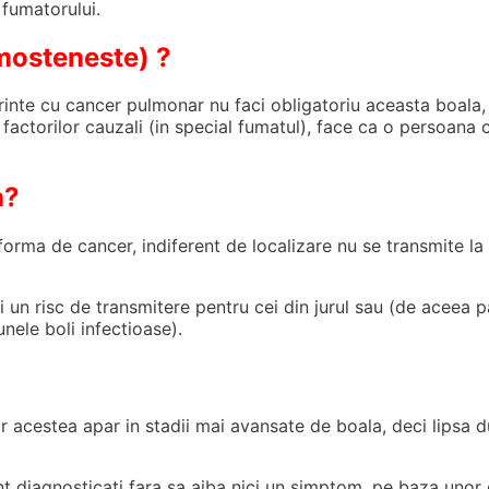
 fumatorului.
mosteneste) ?
inte cu cancer pulmonar nu faci obligatoriu aceasta boala
sa factorilor cauzali (in special fumatul), face ca o persoana
a?
orma de cancer, indiferent de localizare nu se transmite la ce
i un risc de transmitere pentru cei din jurul sau (de aceea pa
unele boli infectioase).
acestea apar in stadii mai avansate de boala, deci lipsa du
 diagnosticati fara sa aiba nici un simptom, pe baza unor e