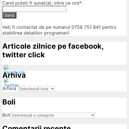
Cand puteti fi sunat(a), intre ce ore*:
Send
Veti fi contactat de pe numarul 0758 751 841 pentru
stabilirea detaliilor programarii
Articole zilnice pe facebook,
twitter click
Arhiva
Arhiva
Boli
ow
Boli
Comentarii recente