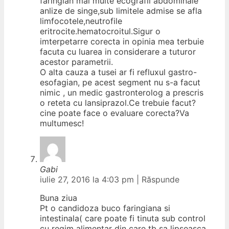
faringian mai multe ecografii abdominale
anlize de singe,sub limitele admise se afla
limfocotele,neutrofile
eritrocite.hematocroitul.Sigur o
imterpetarre corecta in opinia mea terbuie
facuta cu luarea in considerare a tuturor
acestor parametrii.
O alta cauza a tusei ar fi refluxul gastro-
esofagian, pe acest segment nu s-a facut
nimic , un medic gastronterolog a prescris
o reteta cu lansiprazol.Ce trebuie facut?
cine poate face o evaluare corecta?Va
multumesc!
Gabi
iulie 27, 2016 la 4:03 pm
|
Răspunde
Buna ziua
Pt o candidoza buco faringiana si
intestinala( care poate fi tinuta sub control
cu regim alimentar din care tb sa lipseasca