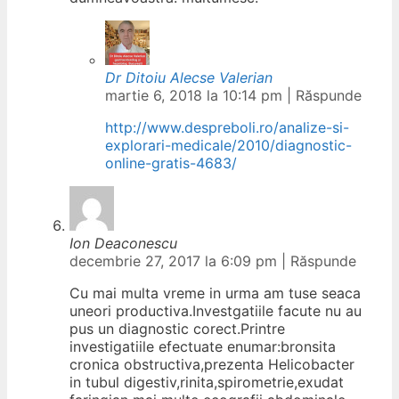
Dr Ditoiu Alecse Valerian
martie 6, 2018 la 10:14 pm
|
Răspunde
http://www.despreboli.ro/analize-si-
explorari-medicale/2010/diagnostic-
online-gratis-4683/
Ion Deaconescu
decembrie 27, 2017 la 6:09 pm
|
Răspunde
Cu mai multa vreme in urma am tuse seaca
uneori productiva.Investgatiile facute nu au
pus un diagnostic corect.Printre
investigatiile efectuate enumar:bronsita
cronica obstructiva,prezenta Helicobacter
in tubul digestiv,rinita,spirometrie,exudat