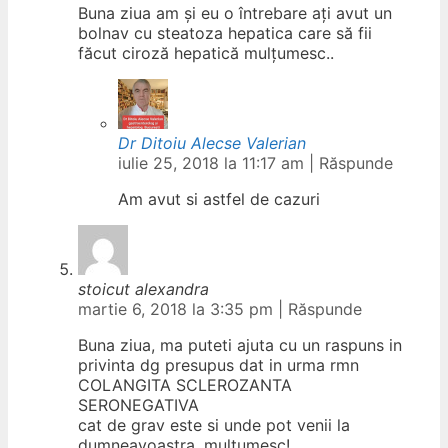
Buna ziua am și eu o întrebare ați avut un
bolnav cu steatoza hepatica care să fii
făcut ciroză hepatică mulțumesc..
Dr Ditoiu Alecse Valerian
iulie 25, 2018 la 11:17 am
|
Răspunde
Am avut si astfel de cazuri
stoicut alexandra
martie 6, 2018 la 3:35 pm
|
Răspunde
Buna ziua, ma puteti ajuta cu un raspuns in
privinta dg presupus dat in urma rmn
COLANGITA SCLEROZANTA
SERONEGATIVA
cat de grav este si unde pot venii la
dumneavoastra. multumesc!