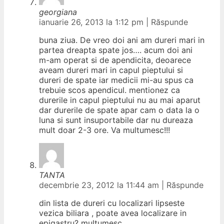
georgiana
ianuarie 26, 2013 la 1:12 pm
|
Răspunde
buna ziua. De vreo doi ani am dureri mari in
partea dreapta spate jos…. acum doi ani
m-am operat si de apendicita, deoarece
aveam dureri mari in capul pieptului si
dureri de spate iar medicii mi-au spus ca
trebuie scos apendicul. mentionez ca
durerile in capul pieptului nu au mai aparut
dar durerile de spate apar cam o data la o
luna si sunt insuportabile dar nu dureaza
mult doar 2-3 ore. Va multumesc!!!
TANTA
decembrie 23, 2012 la 11:44 am
|
Răspunde
din lista de dureri cu localizari lipseste
vezica biliara , poate avea localizare in
epigastru? multumesc.