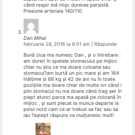
când respir mă mișc durerea persistă.
Presiune arteriala 140/110
Dan Mihai
februarie 26, 2016 la 8:01 am
|
Răspunde
Bună ziua ma numesc Dan , și o întrebare :
am dureri în spatele stomacului pe mijloc
chiar nu știu ce ma doare coloana sau
stomacul?am burtă un pic mare și am 164
înălțime și 88 kg și 42 de ani nu în toate
pozițiile ma doare chiar de multe ori când i
plin stomacul nu ma doare când trag aer în
piept atunci parca ma apasă pe coloană în
mijloc , și sunt plecat la munca departe la
polul nord cam ce ar trebuii sa fac sau sa
iau ?aștept răspuns va mulțumesc mult!