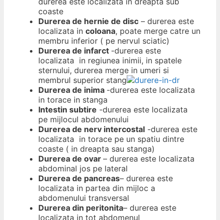
durerea este localizata in dreapta sub
coaste
Durerea de hernie de disc
– durerea este
localizata in
coloana
, poate merge catre un
membru inferior ( pe nervul sciatic)
Durerea de infarct
-durerea este
localizata in regiunea inimii, in spatele
sternului, durerea merge in umeri si
membrul superior stang
Durerea de inima
-durerea este localizata
in torace in stanga
Intestin subtire
-durerea este localizata
pe mijlocul abdomenului
Durerea de nerv intercostal
-durerea este
localizata in torace pe un spatiu dintre
coaste ( in dreapta sau stanga)
Durerea de ovar
– durerea este localizata
abdominal jos pe lateral
Durerea de pancreas
– durerea este
localizata in partea din mijloc a
abdomenului transversal
Durerea din peritonita
– durerea este
localizata in tot abdomenul