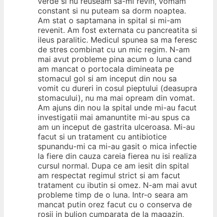
verde si nu reuseam sa-mi revin, vomam
constant si nu puteam sa dorm noaptea.
Am stat o saptamana in spital si mi-am
revenit. Am fost externata cu pancreatita si
ileus paralitic. Medicul spunea sa ma feresc
de stres combinat cu un mic regim. N-am
mai avut probleme pina acum o luna cand
am mancat o portocala dimineata pe
stomacul gol si am inceput din nou sa
vomit cu dureri in cosul pieptului (deasupra
stomacului), nu ma mai opream din vomat.
Am ajuns din nou la spital unde mi-au facut
investigatii mai amanuntite mi-au spus ca
am un inceput de gastrita ulceroasa. Mi-au
facut si un tratament cu antibiotice
spunandu-mi ca mi-au gasit o mica infectie
la fiere din cauza careia fierea nu isi realiza
cursul normal. Dupa ce am iesit din spital
am respectat regimul strict si am facut
tratament cu ibutin si omez. N-am mai avut
probleme timp de o luna. Intr-o seara am
mancat putin orez facut cu o conserva de
rosii in bulion cumparata de la magazin,