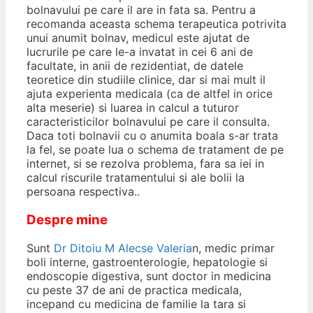
bolnavului pe care il are in fata sa. Pentru a
recomanda aceasta schema terapeutica potrivita
unui anumit bolnav, medicul este ajutat de
lucrurile pe care le-a invatat in cei 6 ani de
facultate, in anii de rezidentiat, de datele
teoretice din studiile clinice, dar si mai mult il
ajuta experienta medicala (ca de altfel in orice
alta meserie) si luarea in calcul a tuturor
caracteristicilor bolnavului pe care il consulta.
Daca toti bolnavii cu o anumita boala s-ar trata
la fel, se poate lua o schema de tratament de pe
internet, si se rezolva problema, fara sa iei in
calcul riscurile tratamentului si ale bolii la
persoana respectiva..
Despre mine
Sunt
Dr Ditoiu M Alecse Valeria
n, medic primar
boli interne, gastroenterologie, hepatologie si
endoscopie digestiva, sunt doctor in medicina
cu peste 37 de ani de practica medicala,
incepand cu medicina de familie la tara si