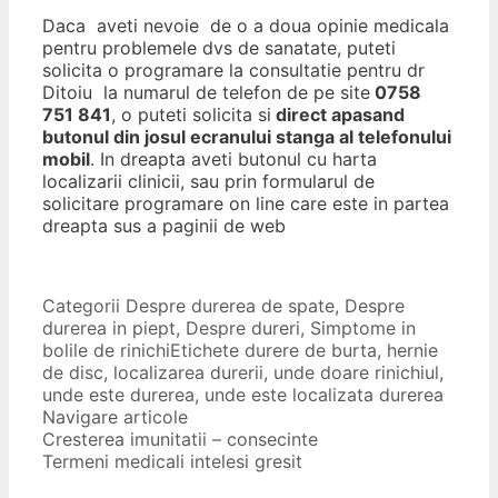
Daca aveti nevoie de o a doua opinie medicala
pentru problemele dvs de sanatate, puteti
solicita o programare la consultatie pentru dr
Ditoiu la numarul de telefon de pe site
0758
751 841
, o puteti solicita si
direct apasand
butonul din josul ecranului stanga al telefonului
mobil
. In dreapta aveti butonul cu harta
localizarii clinicii, sau prin formularul de
solicitare programare on line care este in partea
dreapta sus a paginii de web
Categorii
Despre durerea de spate
,
Despre
durerea in piept
,
Despre dureri
,
Simptome in
bolile de rinichi
Etichete
durere de burta
,
hernie
de disc
,
localizarea durerii
,
unde doare rinichiul
,
unde este durerea
,
unde este localizata durerea
Navigare articole
Cresterea imunitatii – consecinte
Termeni medicali intelesi gresit