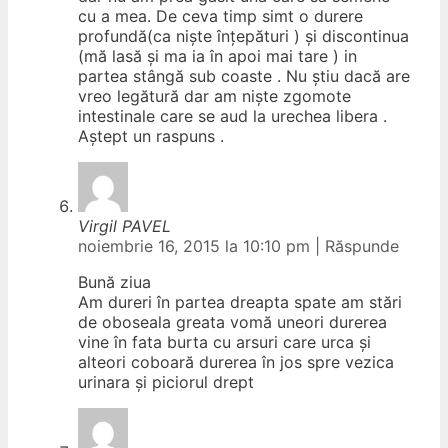
cu a mea. De ceva timp simt o durere
profundă(ca niște înțepături ) și discontinua
(mă lasă și ma ia în apoi mai tare ) in
partea stângă sub coaste . Nu știu dacă are
vreo legătură dar am niște zgomote
intestinale care se aud la urechea libera .
Aștept un raspuns .
Virgil PAVEL
noiembrie 16, 2015 la 10:10 pm
|
Răspunde
Bună ziua
Am dureri în partea dreapta spate am stări
de oboseala greata vomă uneori durerea
vine în fata burta cu arsuri care urca și
alteori coboară durerea în jos spre vezica
urinara și piciorul drept