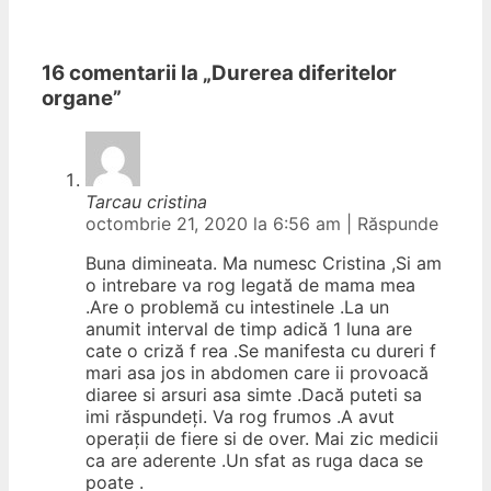
16 comentarii la „
Durerea diferitelor
organe
”
Tarcau cristina
octombrie 21, 2020 la 6:56 am
|
Răspunde
Buna dimineata. Ma numesc Cristina ,Si am
o intrebare va rog legată de mama mea
.Are o problemă cu intestinele .La un
anumit interval de timp adică 1 luna are
cate o criză f rea .Se manifesta cu dureri f
mari asa jos in abdomen care ii provoacă
diaree si arsuri asa simte .Dacă puteti sa
imi răspundeți. Va rog frumos .A avut
operații de fiere si de over. Mai zic medicii
ca are aderente .Un sfat as ruga daca se
poate .