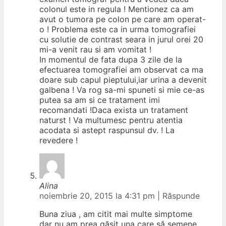
colonul este in regula ! Mentionez ca am
avut o tumora pe colon pe care am operat-
o ! Problema este ca in urma tomografiei
cu solutie de contrast seara in jurul orei 20
mi-a venit rau si am vomitat !
In momentul de fata dupa 3 zile de la
efectuarea tomografiei am observat ca ma
doare sub capul pieptului,iar urina a devenit
galbena ! Va rog sa-mi spuneti si mie ce-as
putea sa am si ce tratament imi
recomandati !Daca exista un tratament
naturst ! Va multumesc pentru atentia
acodata si astept raspunsul dv. ! La
revedere !
Alina
noiembrie 20, 2015 la 4:31 pm
|
Răspunde
Buna ziua , am citit mai multe simptome
dar nu am prea găsit una care să semene