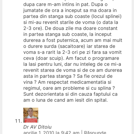
dupa care m-am intins in pat. Dupa o
jumatate de ora a inceput sa ma doara in
partea din stanga sub coaste (locul splinei)
si mi-au revenit starile de voma (o data la
2-3 ore). De doua zile ma doare constant
in partea stanga sub coaste, la inceput
durerea a fost puternica, acum am mai mult
o durere surda (sacaitoare) iar starea de
voma s-a rarit la 2-3 ori pe zi fara sa vomit
ceva (doar scuip). Am facut o programare
la Iasi pentru luni, dar nu inteleg de ce mi-a
revenit starea de voma si de ce am durerea
asta in partea stanga ? Sa fie orezul de
vina ? Am respectat medicamentatia si
regimul, oare am probleme si cu splina ?
Sunt dezorientata si din cauza faptului ca
am o luna de cand am iesit din spital.
Dr AV Ditoiu
aprilie 1, 2010 la 9:42 am
|
Răspunde