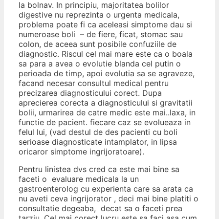
la bolnav. In principiu, majoritatea bolilor
digestive nu reprezinta o urgenta medicala,
problema poate fi ca aceleasi simptome dau si
numeroase boli – de fiere, ficat, stomac sau
colon, de aceea sunt posibile confuziile de
diagnostic. Riscul cel mai mare este ca o boala
sa para a avea o evolutie blanda cel putin o
perioada de timp, apoi evolutia sa se agraveze,
facand necesar consultul medical pentru
precizarea diagnosticului corect. Dupa
aprecierea corecta a diagnosticului si gravitatii
bolii, urmarirea de catre medic este mai..laxa, in
functie de pacient. fiecare caz se evolueaza in
felul lui, (vad destul de des pacienti cu boli
serioase diagnosticate intamplator, in lipsa
oricaror simptome ingrijoratoare).
Pentru linistea dvs cred ca este mai bine sa
faceti o evaluare medicala la un
gastroenterolog cu experienta care sa arata ca
nu aveti ceva ingrijorator , deci mai bine platiti o
consultatie degeaba, decat sa o faceti prea
tarziu .Cel mai corect lucru este sa faci asa cum