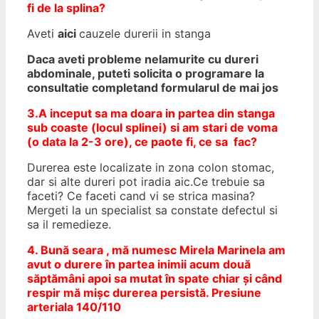
fi de la splina?
Aveti
aici
cauzele durerii in stanga
Daca aveti probleme nelamurite cu dureri
abdominale, puteti solicita o programare la
consultatie completand formularul de mai jos
3.A inceput sa ma doara in partea din stanga
sub coaste (locul splinei) si am stari de voma
(o data la 2-3 ore), ce paote fi, ce sa fac?
Durerea este localizate in zona colon stomac,
dar si alte dureri pot iradia aic.Ce trebuie sa
faceti? Ce faceti cand vi se strica masina?
Mergeti la un specialist sa constate defectul si
sa il remedieze.
4. Bună seara , mă numesc Mirela Marinela am
avut o durere în partea inimii acum două
săptămâni apoi sa mutat în spate chiar și când
respir mă mișc durerea persistă. Presiune
arteriala 140/110