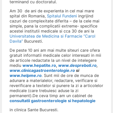
terminand cu doctoratul.
Am 30 de ani de experienta in cel mai mare
spital din Romania,
Spitalul Fundeni
ingrijind
cazuri de complexitate diferita – de la cele mai
simple, pana la complicatii extreme- specifice
acestei institutii medicale si cca 30 de ani la
Universitatea de Medicina si Farmacie “Carol
Davila”
Bucuresti.
De peste 10 ani am mai multe siteuri care ofera
gratuit informatii medicale celor interesati in mii
de articole redactate la un nivel de intelegere
mediu
www.hepatite.ro
,
www.despreboli.ro
,
www.clinicagastroenterologie.ro
si
www.helpme.ro
.
Sunt mii de ore de munca de
adunare a materialelor, redactare, verificare si
reverificare a textelor si punere la zi a articolelor
medicale (care trebuiesc aduse la zi
permanent).De ceva timp am un cabinet de
consultatii gastroenterologie si hepatologie
in clinica Sante Bucuresti.