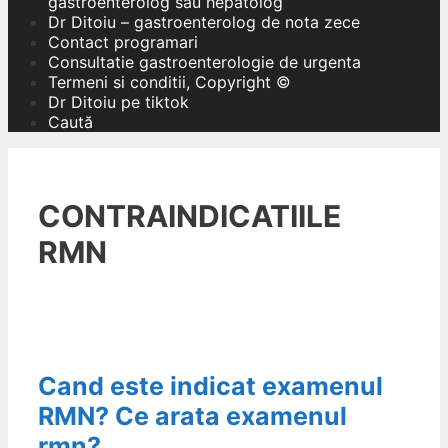
gastroenterolog sau hepatolog
Dr Ditoiu – gastroenterolog de nota zece
Contact programari
Consultatie gastroenterologie de urgenta
Termeni si conditii, Copyright ©
Dr Ditoiu pe tiktok
Caută
CONTRAINDICATIILE
RMN
Cand este indicat examenul
RMN? Ce arata examenul
rmn?