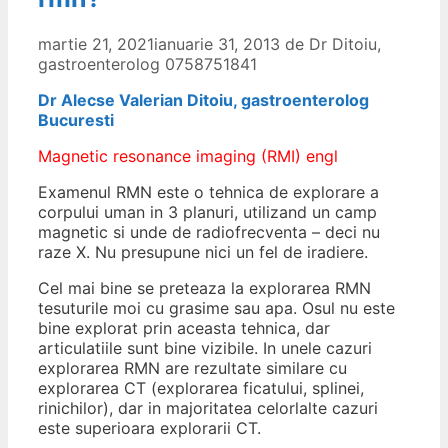
martie 21, 2021
ianuarie 31, 2013
de
Dr Ditoiu,
gastroenterolog 0758751841
Dr Alecse Valerian Ditoiu, gastroenterolog
Bucuresti
Magnetic resonance imaging (RMI) engl
Examenul RMN este o tehnica de explorare a
corpului uman in 3 planuri, utilizand un camp
magnetic si unde de radiofrecventa – deci nu
raze X. Nu presupune nici un fel de iradiere.
Cel mai bine se preteaza la explorarea RMN
tesuturile moi cu grasime sau apa. Osul nu este
bine explorat prin aceasta tehnica, dar
articulatiile sunt bine vizibile. In unele cazuri
explorarea RMN are rezultate similare cu
explorarea CT (explorarea ficatului, splinei,
rinichilor), dar in majoritatea celorlalte cazuri
este superioara explorarii CT.