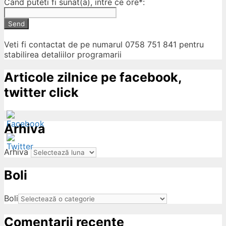
Cand puteti fi sunat(a), intre ce ore*:
Send
Veti fi contactat de pe numarul 0758 751 841 pentru
stabilirea detaliilor programarii
Articole zilnice pe facebook,
twitter click
Arhiva
Arhiva
Boli
ow
Boli
Comentarii recente