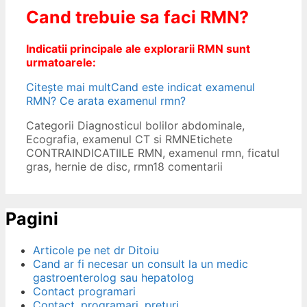
Cand trebuie sa faci RMN?
Indicatii principale ale explorarii RMN sunt
urmatoarele:
Citește mai mult
Cand este indicat examenul
RMN? Ce arata examenul rmn?
Categorii
Diagnosticul bolilor abdominale
,
Ecografia, examenul CT si RMN
Etichete
CONTRAINDICATIILE RMN
,
examenul rmn
,
ficatul
gras
,
hernie de disc
,
rmn
18 comentarii
Pagini
Articole pe net dr Ditoiu
Cand ar fi necesar un consult la un medic
gastroenterolog sau hepatolog
Contact programari
Contact, programari, preturi