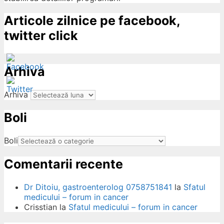
Articole zilnice pe facebook,
twitter click
Arhiva
Arhiva
Boli
ow
Boli
Comentarii recente
Dr Ditoiu, gastroenterolog 0758751841
la
Sfatul
medicului – forum in cancer
Crisstian
la
Sfatul medicului – forum in cancer