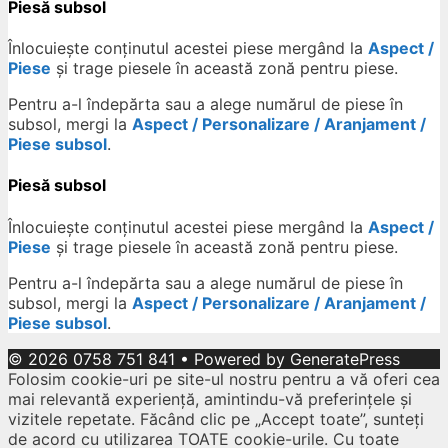
Piesă subsol
Înlocuiește conținutul acestei piese mergând la
Aspect /
Piese
și trage piesele în această zonă pentru piese.
Pentru a-l îndepărta sau a alege numărul de piese în
subsol, mergi la
Aspect / Personalizare / Aranjament /
Piese subsol
.
Piesă subsol
Înlocuiește conținutul acestei piese mergând la
Aspect /
Piese
și trage piesele în această zonă pentru piese.
Pentru a-l îndepărta sau a alege numărul de piese în
subsol, mergi la
Aspect / Personalizare / Aranjament /
Piese subsol
.
© 2026 0758 751 841
• Powered by
GeneratePress
Folosim cookie-uri pe site-ul nostru pentru a vă oferi cea
mai relevantă experiență, amintindu-vă preferințele și
vizitele repetate. Făcând clic pe „Accept toate”, sunteți
de acord cu utilizarea TOATE cookie-urile. Cu toate