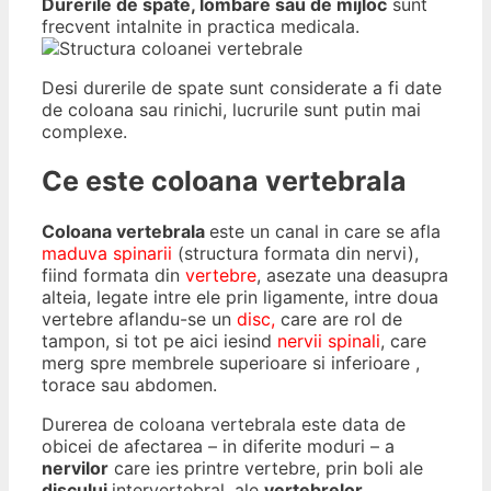
Durerile de spate, lombare sau de mijloc
sunt
frecvent intalnite in practica medicala.
Desi durerile de spate sunt considerate a fi date
de coloana sau rinichi, lucrurile sunt putin mai
complexe.
Ce este coloana vertebrala
Coloana vertebrala
este un canal in care se afla
maduva spinarii
(structura formata din nervi),
fiind formata din
vertebre
, asezate una deasupra
alteia, legate intre ele prin ligamente, intre doua
vertebre aflandu-se un
disc,
care are rol de
tampon, si tot pe aici iesind
nervii spinali
, care
merg spre membrele superioare si inferioare ,
torace sau abdomen.
Durerea de coloana vertebrala este data de
obicei de afectarea – in diferite moduri – a
nervilor
care ies printre vertebre, prin boli ale
discului
intervertebral, ale
vertebrelor
,