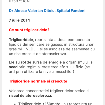
0758751841
Dr Alecse Valerian Ditoiu, Spitalul Fundeni
7 iulie 2014
Ce sunt trigliceridele?
Trigliceridele
, reprezinta a doua componenta
lipidica din ser, care se gasesc in structura unor
grasimi – VLDL – si se asociaza de asemenea cu
un risc crescut de ateroscleroza.
Ele au
rol
de sursa de energie a organismului, si
scad
prin regim si cresterea efortului fizic (se
ard prin utilizare la nivelul muschilor)
Trigliceride normale si crescute
Valoarea concentratiei trigliceridelor serice si
riscul de ateroscleroza:
Trigliceridele <150mg/dl, nu reprezinta un