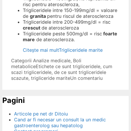
risc pentru ateroscleroza,
Trigliceridele intre 150-199mg/dl = valoare
de
granita
pentru riscul de ateroscleroza
Trigliceridele intre 200-499mg/dl = risc
crescut
de ateroscleroza
Trigliceridele peste 500mg/dl = risc
foarte
mare
de ateroscleroza.
Citește mai mult
Trigliceridele marite
Categorii
Analize medicale
,
Boli
metabolice
Etichete
ce sunt trigliceridele
,
cum
scazi trigliceridele
,
de ce sunt trigliceridele
scazute
,
trigliceride marite
Un comentariu
Pagini
Articole pe net dr Ditoiu
Cand ar fi necesar un consult la un medic
gastroenterolog sau hepatolog