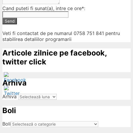
Cand puteti fi sunat(a), intre ce ore*:
Send
Veti fi contactat de pe numarul 0758 751 841 pentru
stabilirea detaliilor programarii
Articole zilnice pe facebook,
twitter click
Arhiva
Arhiva
Boli
ow
Boli