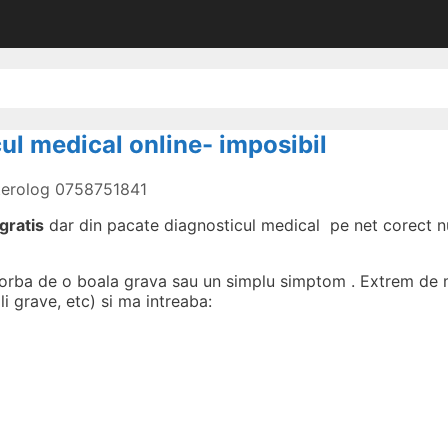
cul medical online- imposibil
nterolog 0758751841
gratis
dar din pacate diagnosticul medical pe net corect nu 
 vorba de o boala grava sau un simplu simptom . Extrem de mu
 grave, etc) si ma intreaba: