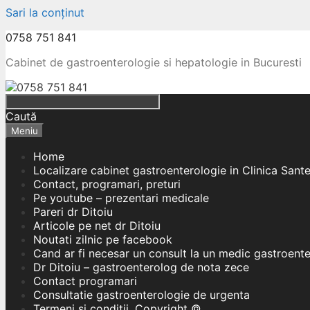
Sari la conținut
0758 751 841
Cabinet de gastroenterologie si hepatologie in Bucuresti
Caută
Meniu
Home
Localizare cabinet gastroenterologie in Clinica Sant
Contact, programari, preturi
Pe youtube – prezentari medicale
Pareri dr Ditoiu
Articole pe net dr Ditoiu
Noutati zilnic pe facebook
Cand ar fi necesar un consult la un medic gastroent
Dr Ditoiu – gastroenterolog de nota zece
Contact programari
Consultatie gastroenterologie de urgenta
Termeni si conditii, Copyright ©