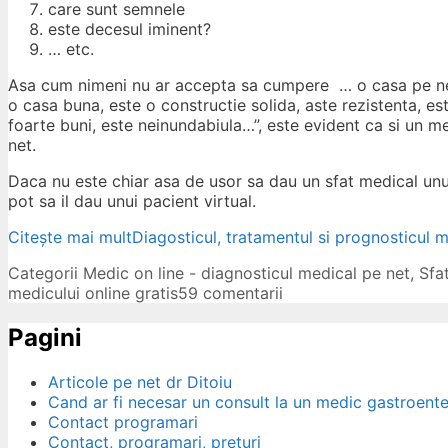
care sunt semnele
este decesul iminent?
… etc.
Asa cum nimeni nu ar accepta sa cumpere … o casa pe net
o casa buna, este o constructie solida, aste rezistenta, es
foarte buni, este neinundabiula…”, este evident ca si un m
net.
Daca nu este chiar asa de usor sa dau un sfat medical unui 
pot sa il dau unui pacient virtual.
Citește mai mult
Diagosticul, tratamentul si prognosticul m
Categorii
Medic on line - diagnosticul medical pe net
,
Sfa
medicului online gratis
59 comentarii
Pagini
Articole pe net dr Ditoiu
Cand ar fi necesar un consult la un medic gastroent
Contact programari
Contact, programari, preturi