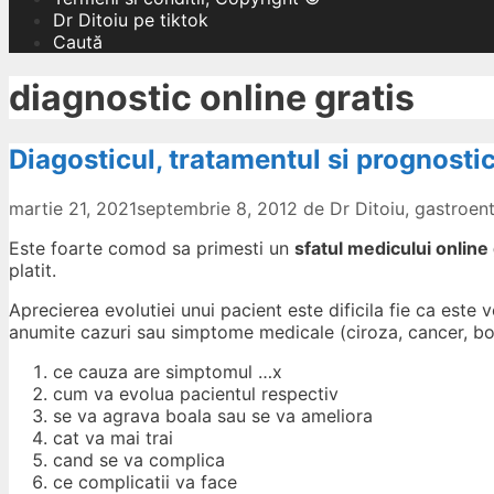
Dr Ditoiu pe tiktok
Caută
diagnostic online gratis
Diagosticul, tratamentul si prognosti
martie 21, 2021
septembrie 8, 2012
de
Dr Ditoiu, gastroe
Este foarte comod sa primesti un
sfatul medicului online 
platit.
Aprecierea evolutiei unui pacient este dificila fie ca este
anumite cazuri sau simptome medicale (ciroza, cancer, boli
ce cauza are simptomul …x
cum va evolua pacientul respectiv
se va agrava boala sau se va ameliora
cat va mai trai
cand se va complica
ce complicatii va face