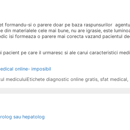
 formandu-si o parere doar pe baza raspunsurilor agentulu
te din materialele cele mai bune, nu are igrasie, este lumino
edic isi formeaza o parere mai corecta vazand pacientul dec
pacient pe care il urmaresc si ale carui caracteristici medi
edical online- imposibil
tul medicului
Etichete
diagnostic online gratis
,
sfat medical
,
erolog sau hepatolog