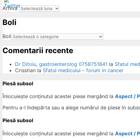
Arhiva
Boli
ow
Boli
Comentarii recente
Dr Ditoiu, gastroenterolog 0758751841
la
Sfatul med
Crisstian
la
Sfatul medicului – forum in cancer
Piesă subsol
Înlocuiește conținutul acestei piese mergând la
Aspect / 
Pentru a-l îndepărta sau a alege numărul de piese în subs
Piesă subsol
Înlocuiește conținutul acestei piese mergând la
Aspect / 