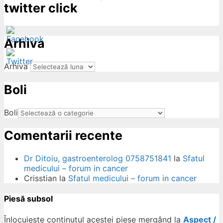
twitter click
Arhiva
Arhiva
Boli
ow
Boli
Comentarii recente
Dr Ditoiu, gastroenterolog 0758751841
la
Sfatul
medicului – forum in cancer
Crisstian
la
Sfatul medicului – forum in cancer
Piesă subsol
Înlocuiește conținutul acestei piese mergând la
Aspect /