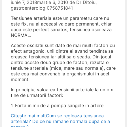
iunie 7, 2018
martie 6, 2010
de
Dr Ditoiu,
gastroenterolog 0758751841
Tensiunea arteriala este un parametru care nu
este fix, nu ai aceeasi valoare permanent, chiar
daca este perfect sanatos, tensiunea oscileaza
NORMAL.
Aceste oscilatii sunt date de mai multi factori cu
efect antagonic, unii dintre ei avand tendinta sa
creasca tensiunea iar altii sa o scada. Din jocul
dintre aceste doua grupe de factori, rezulta o
tensiune arteriala (mica, mare sau normala), care
este cea mai convenabila organismului in acel
moment.
In principiu, valoarea tensiunii arteriale la un om
tine de urmatorii factori:
1. Forta inimii de a pompa sangele in artere
Citește mai mult
Cum se regleaza tensiunea
arteriala? De ce nu ramane normala dupa ce a
scazut ?