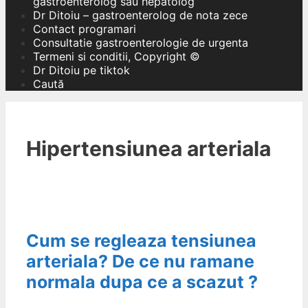
gastroenterolog sau hepatolog
Dr Ditoiu – gastroenterolog de nota zece
Contact programari
Consultatie gastroenterologie de urgenta
Termeni si conditii, Copyright ©
Dr Ditoiu pe tiktok
Caută
Hipertensiunea arteriala
Cum se regleaza tensiunea
arteriala? De ce nu ramane
normala dupa ce a scazut ?