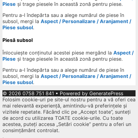
Piese
și trage piesele în această zonă pentru piese.
Pentru a-l îndepărta sau a alege numărul de piese în
subsol, mergi la
Aspect / Personalizare / Aranjament /
Piese subsol
.
Piesă subsol
Înlocuiește conținutul acestei piese mergând la
Aspect /
Piese
și trage piesele în această zonă pentru piese.
Pentru a-l îndepărta sau a alege numărul de piese în
subsol, mergi la
Aspect / Personalizare / Aranjament /
Piese subsol
.
© 2026 0758 751 841
• Powered by
GeneratePress
Folosim cookie-uri pe site-ul nostru pentru a vă oferi cea
mai relevantă experiență, amintindu-vă preferințele și
vizitele repetate. Făcând clic pe „Accept toate”, sunteți
de acord cu utilizarea TOATE cookie-urile. Cu toate
acestea, puteți accesa „Setări cookie” pentru a oferi un
consimțământ controlat.
.