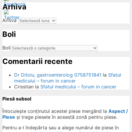
Arhiva
Arhiva
Boli
ow
Boli
Comentarii recente
Dr Ditoiu, gastroenterolog 0758751841
la
Sfatul
medicului – forum in cancer
Crisstian
la
Sfatul medicului – forum in cancer
Piesă subsol
Înlocuiește conținutul acestei piese mergând la
Aspect /
Piese
și trage piesele în această zonă pentru piese.
Pentru a-l îndepărta sau a alege numărul de piese în