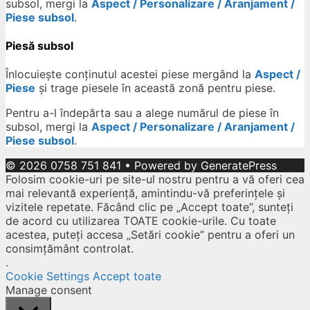
subsol, mergi la
Aspect / Personalizare / Aranjament /
Piese subsol
.
Piesă subsol
Înlocuiește conținutul acestei piese mergând la
Aspect /
Piese
și trage piesele în această zonă pentru piese.
Pentru a-l îndepărta sau a alege numărul de piese în
subsol, mergi la
Aspect / Personalizare / Aranjament /
Piese subsol
.
© 2026 0758 751 841
• Powered by
GeneratePress
Folosim cookie-uri pe site-ul nostru pentru a vă oferi cea
mai relevantă experiență, amintindu-vă preferințele și
vizitele repetate. Făcând clic pe „Accept toate”, sunteți
de acord cu utilizarea TOATE cookie-urile. Cu toate
acestea, puteți accesa „Setări cookie” pentru a oferi un
consimțământ controlat.
.
Cookie Settings
Accept toate
Manage consent