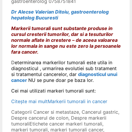
gastroenterolog 0758751841
Dr Alecse Valerian Ditoiu, gastroenterolog
hepatolog Bucuresti
Markerii tumorali sunt substante produse in
cursul cresterii tumorilor, dar si a tesuturilor
normale aflate in crestere – de aceea valoarea
lor normala in sange nu este zero la persoanele
fara cancer.
D
eterminarea markerilor tumorali este utila in
diagnosticul , urmarirea evolutiei sub tratament
si tratamentul cancerelor, dar
diagnosticul unui
cancer
NU se pune doar pe baza lor.
Cei mai utilizati markeri tumorali sunt:
Citește mai mult
Markerii tumorali in cancer
Categorii
Cancer si metastaze
,
Cancerul gastric
,
Despre cancerul de colon
,
Despre markerii
tumorali
Etichete
cancer markeri tumorali
,
markeri tumorali
,
markeri tumorali cancer
,