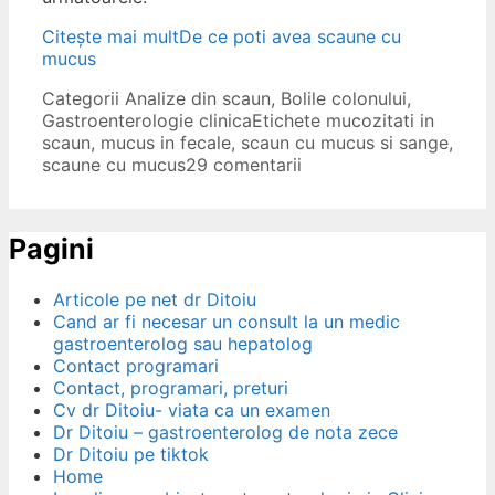
Citește mai mult
De ce poti avea scaune cu
mucus
Categorii
Analize din scaun
,
Bolile colonului
,
Gastroenterologie clinica
Etichete
mucozitati in
scaun
,
mucus in fecale
,
scaun cu mucus si sange
,
scaune cu mucus
29 comentarii
Pagini
Articole pe net dr Ditoiu
Cand ar fi necesar un consult la un medic
gastroenterolog sau hepatolog
Contact programari
Contact, programari, preturi
Cv dr Ditoiu- viata ca un examen
Dr Ditoiu – gastroenterolog de nota zece
Dr Ditoiu pe tiktok
Home