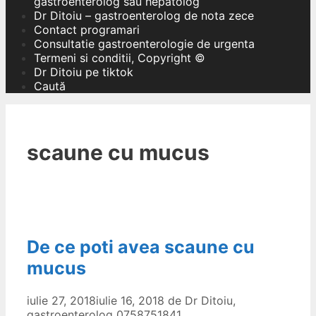
gastroenterolog sau hepatolog
Dr Ditoiu – gastroenterolog de nota zece
Contact programari
Consultatie gastroenterologie de urgenta
Termeni si conditii, Copyright ©
Dr Ditoiu pe tiktok
Caută
scaune cu mucus
De ce poti avea scaune cu
mucus
iulie 27, 2018
iulie 16, 2018
de
Dr Ditoiu,
gastroenterolog 0758751841