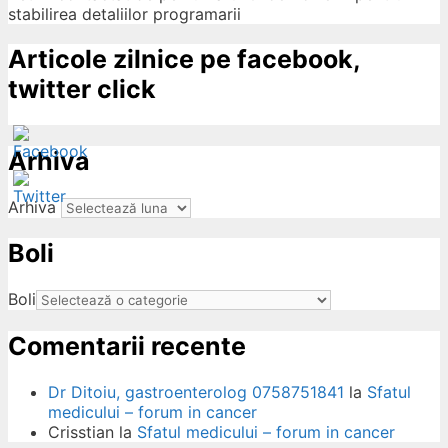
stabilirea detaliilor programarii
Articole zilnice pe facebook,
twitter click
Arhiva
Arhiva
Boli
ow
Boli
Comentarii recente
Dr Ditoiu, gastroenterolog 0758751841
la
Sfatul
medicului – forum in cancer
Crisstian
la
Sfatul medicului – forum in cancer