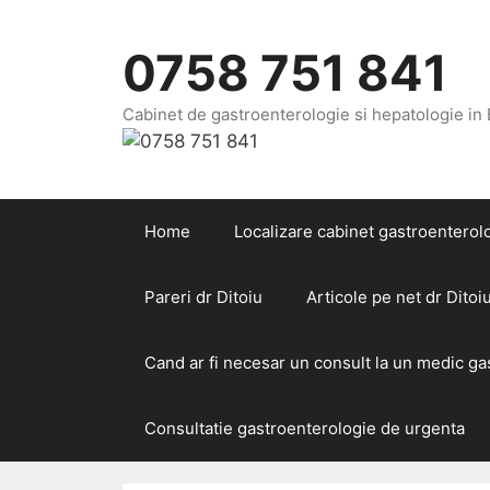
Sari
la
0758 751 841
conținut
Cabinet de gastroenterologie si hepatologie in
Home
Localizare cabinet gastroenterolo
Pareri dr Ditoiu
Articole pe net dr Ditoi
Cand ar fi necesar un consult la un medic g
Consultatie gastroenterologie de urgenta