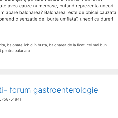
oate avea cauze numeroase, putand reprezenta uneori
Cum apare balonarea? Balonarea este de obicei cauzata
parand o senzatie de „burta umflata”, uneori cu dureri
ita
,
balonare lichid in burta
,
balonarea de la ficat
,
cel mai bun
t pentru balonare
nti- forum gastroenterologie
g 0758751841