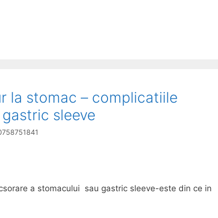
ur la stomac – complicatiile
– gastric sleeve
g 0758751841
icsorare a stomacului sau gastric sleeve-este din ce in