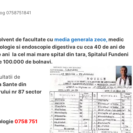
N
a
olog 0758751841
t
i
o
olvent de facultate cu
media generala zece,
medic
n
ologie si endoscopie digestiva cu cca 40 de ani de
a
ani la cel mai mare spital din tara, Spitalul Fundeni
l
e 100.000 de bolnavi.
d
e
ltatii de
H
a Sante din
e
ului nr 87 sector
p
a
t
o
l
ologie
0758 751
o