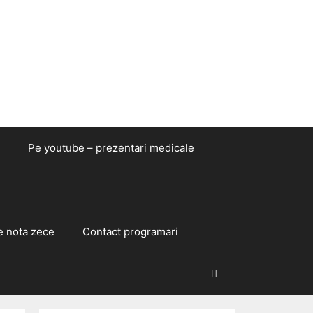
Pe youtube – prezentari medicale
e nota zece
Contact programari
Caută