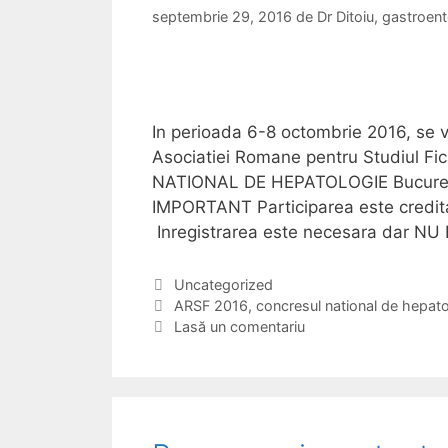
s
septembrie 29, 2016
de
Dr Ditoiu, gastroe
t
r
l
e
o
e
e
e
n
v
t
e
In perioada 6-8 octombrie 2016, se v
e
Asociatiei Romane pentru Studiul 
r
NATIONAL DE HEPATOLOGIE Bucuresti
o
IMPORTANT Participarea este credit
l
Inregistrarea este necesara dar N
o
g
C
Uncategorized
i
a
E
ARSF 2016
,
concresul national de hepat
e
t
t
Lasă un comentariu
e
i
g
c
o
h
r
e
i
t