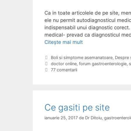
i
c
Ca in toate articolele de pe site, men
l
a
ele nu permit autodiagnosticul medica
e
t
indispensabil unui diagnostic corect.
d
i
medical- prevad ca diagnosticul medi
e
i
Citește mai mult
I
f
l
n
i
e
t
C
Boli si simptome asemanatoare
,
Despre 
c
c
a
E
doctor online
,
forum gastroenterologie
,
s
r
a
h
t
t
77 comentarii
e
t
i
e
i
b
r
g
c
a
u
o
h
r
r
e
r
i
i
t
g
Ce gasiti pe site
i
e
d
i
e
e
ianuarie 25, 2017
de
Dr Ditoiu, gastroenter
l
i
a