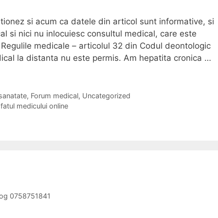
tionez si acum ca datele din articol sunt informative, si
l si nici nu inlocuiesc consultul medical, care este
 Regulile medicale – articolul 32 din Codul deontologic
cal la distanta nu este permis. Am hepatita cronica …
sanatate
,
Forum medical
,
Uncategorized
fatul medicului online
olog 0758751841