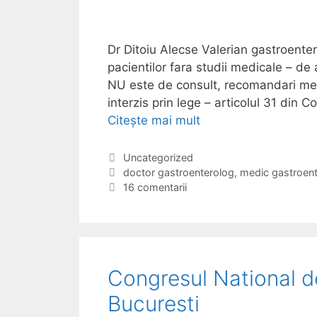
b
p
a
a
r
Dr Ditoiu Alecse Valerian gastroenter
c
i
pacientilor fara studii medicale – de
i
a
NU este de consult, recomandari medi
e
t
interzis prin lege – articolul 31 din 
n
r
Citește mai mult
C
t
i
e
i
c
g
-
C
Uncategorized
e
a
E
doctor gastroenterolog
,
medic gastroent
a
f
–
t
t
16 comentarii
s
o
g
e
i
i
r
a
g
c
t
u
s
o
h
i
m
r
e
t
p
i
t
g
r
Congresul National d
i
e
e
a
i
s
Bucuresti
s
c
i
t