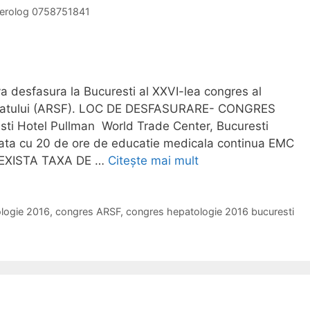
nterolog 0758751841
a desfasura la Bucuresti al XXVI-lea congres al
Ficatului (ARSF). LOC DE DESFASURARE- CONGRES
 Hotel Pullman World Trade Center, Bucuresti
ata cu 20 de ore de educatie medicala continua EMC
U EXISTA TAXA DE …
Citește mai mult
C
o
n
ologie 2016
,
congres ARSF
,
congres hepatologie 2016 bucuresti
g
r
e
s
u
l