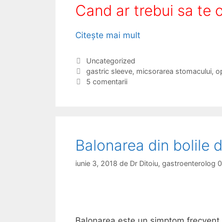
Cand ar trebui sa te 
Citește mai mult
C
u
m
C
Uncategorized
a
E
gastric sleeve
,
micsorarea stomacului
,
o
s
t
t
5 comentarii
a
e
i
t
g
c
e
o
h
s
r
e
t
i
t
Balonarea din bolile d
i
e
r
i
iunie 3, 2018
de
Dr Ditoiu, gastroenterolog
c
i
s
i
Balonarea este un simptom frecvent s
n