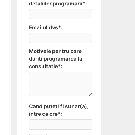
detaliilor programarii*:
Emailul dvs*:
Motivele pentru care
doriti programarea la
consultatie*:
Cand puteti fi sunat(a),
intre ce ore*: