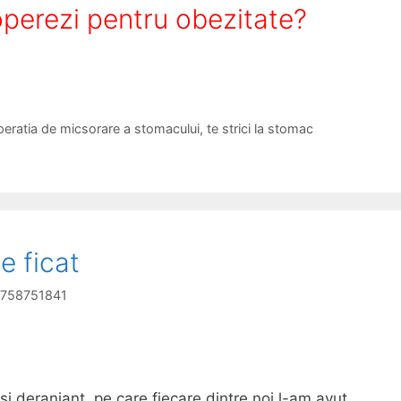
operezi pentru obezitate?
peratia de micsorare a stomacului
,
te strici la stomac
e ficat
 0758751841
i deranjant, pe care fiecare dintre noi l-am avut