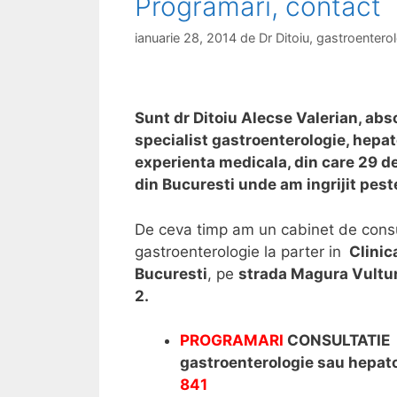
Programari, contact
i
e
ianuarie 28, 2014
de
Dr Ditoiu, gastroenter
Sunt dr Ditoiu Alecse Valerian, abs
specialist gastroenterologie, hepat
experienta medicala, din care 29 de 
din Bucuresti unde am ingrijit pest
De ceva timp am un cabinet de consu
gastroenterologie la parter in
Clinic
Bucuresti
, pe
strada Magura Vultur
2.
PROGRAMARI
CONSULTATIE
gastroenterologie sau hepat
841