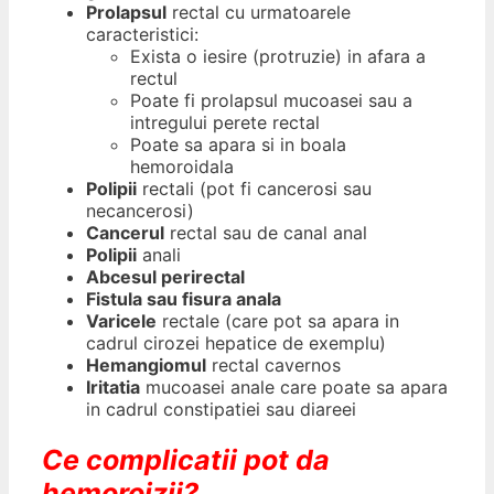
Prolapsul
rectal cu urmatoarele
caracteristici:
Exista o iesire (protruzie) in afara a
rectul
Poate fi prolapsul mucoasei sau a
intregului perete rectal
Poat
e sa apara si in boala
hemoroidala
Polipii
rectali (pot fi cancerosi sau
necancerosi)
Cancerul
rectal sau de canal anal
Polipii
anali
Abcesul perirectal
Fistula sau fisura anala
Varicele
rectale (care pot sa apara in
cadrul cirozei hepatice de exemplu)
Hemangiomul
rectal cavernos
Iritatia
mucoasei anale care poate sa apara
in cadrul constipatiei sau diareei
Ce complicatii pot da
hemoroizii?