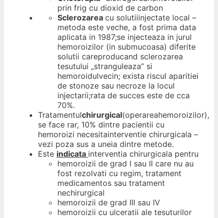
prin frig cu dioxid de carbon
Sclerozarea
cu solutiiinjectate local –
metoda este veche, a fost prima data
aplicata in 1987;se injecteaza in jurul
hemoroizilor (in submucoasa) diferite
solutii careproducand sclerozarea
tesutului „stranguleaza” si
hemoroidulvecin; exista riscul aparitiei
de stonoze sau necroze la locul
injectarii;rata de succes este de cca
70%.
Tratamentul
chirurgical
(operareahemoroizilor),
se face rar, 10% dintre pacientii cu
hemoroizi necesitainterventie chirurgicala –
vezi poza sus a uneia dintre metode.
Este
indicata
interventia chirurgicala pentru
hemoroizii de grad I sau II care nu au
fost rezolvati cu regim, tratament
medicamentos sau tratament
nechirurgical
hemoroizii de grad III sau IV
hemoroizii cu ulceratii ale tesuturilor