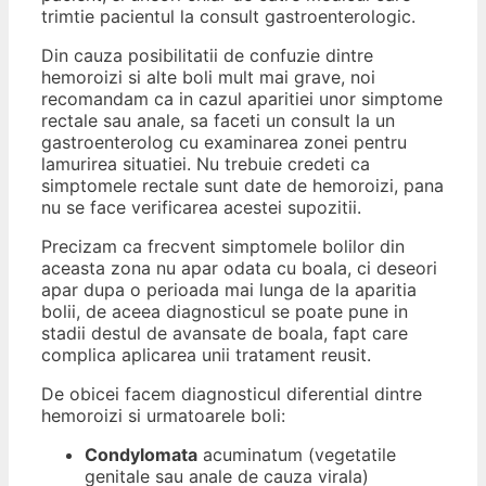
trimtie pacientul la consult gastroenterologic.
Din cauza posibilitatii de confuzie dintre
hemoroizi si alte boli mult mai grave, noi
recomandam ca in cazul aparitiei unor simptome
rectale sau anale, sa faceti un consult la un
gastroenterolog cu examinarea zonei pentru
lamurirea situatiei. Nu trebuie credeti ca
simptomele rectale sunt date de hemoroizi, pana
nu se face verificarea acestei supozitii.
Precizam ca frecvent simptomele bolilor din
aceasta zona nu apar odata cu boala, ci deseori
apar dupa o perioada mai lunga de la aparitia
bolii, de aceea diagnosticul se poate pune in
stadii destul de avansate de boala, fapt care
complica aplicarea unii tratament reusit.
De obicei facem diagnosticul diferential dintre
hemoroizi si urmatoarele boli:
Condylomata
acuminatum (vegetatile
genitale sau anale de cauza virala)