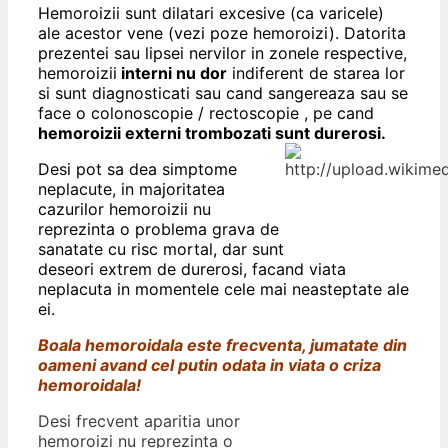
Hemoroizii sunt dilatari excesive (ca varicele)
ale acestor vene (vezi poze hemoroizi).
Datorita
prezentei sau lipsei nervilor in zonele respective,
hemoroizii
interni nu dor
indiferent de starea
lor
si sunt diagnosticati sau cand sangereaza sau se
face o colonoscopie / rectoscopie , pe cand
hemoroizii externi trombozati sunt durerosi.
Desi pot sa dea simptome
neplacute, in majoritatea
cazurilor hemoroizii nu
reprezinta o problema grava de
sanatate cu risc mortal, dar sunt
deseori extrem de durerosi, facand viata
neplacuta in momentele cele mai neasteptate ale
ei.
Boala hemoroidala este frecventa, jumatate din
oameni avand cel putin odata in viata o criza
hemoroidala!
Desi frecvent aparitia unor
hemoroizi nu reprezinta o