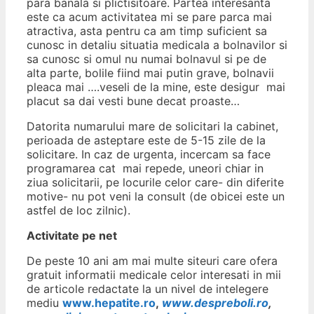
para banala si plictisitoare. Partea interesanta
este ca acum activitatea mi se pare parca mai
atractiva, asta pentru ca am timp suficient sa
cunosc in detaliu situatia medicala a bolnavilor si
sa cunosc si omul nu numai bolnavul si pe de
alta parte, bolile fiind mai putin grave, bolnavii
pleaca mai ….veseli de la mine, este desigur mai
placut sa dai vesti bune decat proaste…
Datorita numarului mare de solicitari la cabinet,
perioada de asteptare este de 5-15 zile de la
solicitare. In caz de urgenta, incercam sa face
programarea cat mai repede, uneori chiar in
ziua solicitarii, pe locurile celor care- din diferite
motive- nu pot veni la consult (de obicei este un
astfel de loc zilnic).
Activitate pe net
De peste 10 ani am mai multe siteuri care ofera
gratuit informatii medicale celor interesati in mii
de articole redactate la un nivel de intelegere
mediu
www.hepatite.ro
,
www.despreboli.ro
,