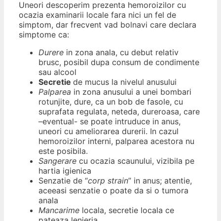
Uneori descoperim prezenta hemoroizilor cu
ocazia examinarii locale fara nici un fel de
simptom, dar frecvent vad bolnavi care declara
simptome ca:
Durere
in zona anala, cu debut relativ
brusc, posibil dupa consum de condimente
sau alcool
Secretie
de mucus la nivelul anusului
Palparea
in zona anusului a unei bombari
rotunjite, dure, ca un bob de fasole, cu
suprafata regulata, neteda, dureroasa, care
–eventual- se poate intruduce in anus,
uneori cu ameliorarea durerii. In cazul
hemoroizilor interni, palparea acestora nu
este posibila.
Sangerare
cu ocazia scaunului, vizibila pe
hartia igienica
Senzatie de “
corp strain
” in anus; atentie,
aceeasi senzatie o poate da si o tumora
anala
Mancarime
locala, secretie locala ce
pateaza lenjeria