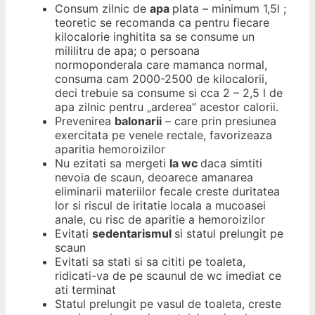
Consum zilnic de
apa
plata – minimum 1,5l ;
teoretic se recomanda ca pentru fiecare
kilocalorie inghitita sa se consume un
mililitru de apa; o persoana
normoponderala care mamanca normal,
consuma cam 2000-2500 de kilocalorii,
deci trebuie sa consume si cca 2 – 2,5 l de
apa zilnic pentru „arderea” acestor calorii.
Prevenirea
balonarii
– care prin presiunea
exercitata pe venele rectale, favorizeaza
aparitia hemoroizilor
Nu ezitati sa mergeti
la wc
daca simtiti
nevoia de scaun, deoarece amanarea
eliminarii materiilor fecale creste duritatea
lor si riscul de iritatie locala a mucoasei
anale, cu risc de aparitie a hemoroizilor
Evitati
sedentarismul
si statul prelungit pe
scaun
Evitati sa stati si sa cititi pe toaleta,
ridicati-va de pe scaunul de wc imediat ce
ati terminat
Statul prelungit pe vasul de toaleta, creste