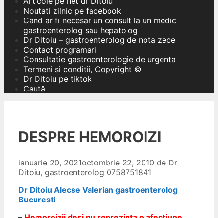
Articole pe net dr Ditoiu
Noutati zilnic pe facebook
Cand ar fi necesar un consult la un medic
gastroenterolog sau hepatolog
Dr Ditoiu – gastroenterolog de nota zece
Contact programari
Consultatie gastroenterologie de urgenta
Termeni si conditii, Copyright ©
Dr Ditoiu pe tiktok
Caută
DESPRE HEMOROIZI
ianuarie 20, 2021
octombrie 22, 2010
de
Dr
Ditoiu, gastroenterolog 0758751841
Dr Ditoiu Alecse Valerian gastroenterolog
Bucuresti
–
Hemoroizii desi nu reprezinta o afectiune