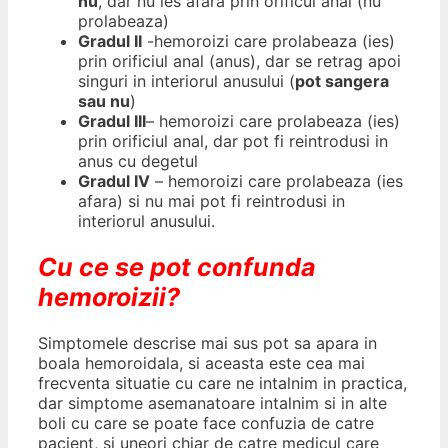
nu
, dar nu ies afara prin orificul anal (nu
prolabeaza)
Gradul II
-hemoroizi care prolabeaza (ies)
prin orificiul anal (anus), dar se retrag apoi
singuri in interiorul anusului (
pot sangera
sau nu
)
Gradul III
– hemoroizi care prolabeaza (ies)
prin orificiul anal, dar pot fi reintrodusi in
anus cu degetul
Gradul IV
– hemoroizi care prolabeaza (ies
afara) si nu mai pot fi reintrodusi in
interiorul anusului.
Cu ce se pot confunda
hemoroizii?
Simptomele descrise mai sus pot sa apara in
boala hemoroidala, si aceasta este cea mai
frecventa situatie cu care ne intalnim in practica,
dar simptome asemanatoare intalnim si in alte
boli cu care se poate face confuzia de catre
pacient, si uneori chiar de catre medicul care