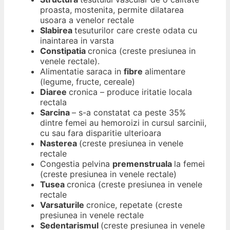
proasta, mostenita, permite dilatarea
usoara a venelor rectale
Slabirea
tesuturilor care creste odata cu
inaintarea in varsta
Constipatia
cronica (creste presiunea in
venele rectale).
Alimentatie saraca in
fibre
alimentare
(legume, fructe, cereale)
Diaree
cronica – produce iritatie locala
rectala
Sarcina
– s-a constatat ca peste 35%
dintre femei au hemoroizi in cursul sarcinii,
cu sau fara disparitie ulterioara
Nasterea
(creste presiunea in venele
rectale
Congestia pelvina
premenstruala
la femei
(creste presiunea in venele rectale)
Tusea
cronica (creste presiunea in venele
rectale
Varsaturile
cronice, repetate (creste
presiunea in venele rectale
Sedentarismul
(creste presiunea in venele