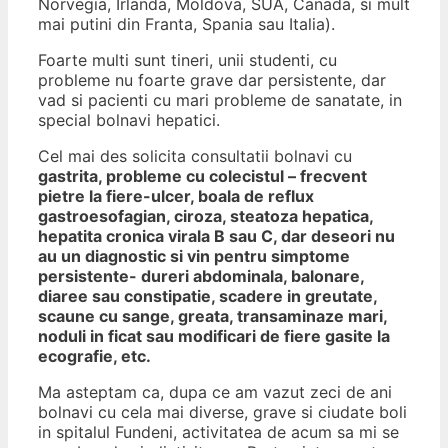
Norvegia, Irlanda, Moldova, SUA, Canada, si mult
mai putini din Franta, Spania sau Italia).
Foarte multi sunt tineri, unii studenti, cu
probleme nu foarte grave dar persistente, dar
vad si pacienti cu mari probleme de sanatate, in
special bolnavi hepatici.
Cel mai des solicita consultatii bolnavi cu
gastrita, probleme cu colecistul – frecvent
pietre la fiere-ulcer, boala de reflux
gastroesofagian, ciroza, steatoza hepatica,
hepatita cronica virala B sau C, dar deseori nu
au un diagnostic si vin pentru simptome
persistente- dureri abdominala, balonare,
diaree sau constipatie, scadere in greutate,
scaune cu sange, greata, transaminaze mari,
noduli in ficat sau modificari de fiere gasite la
ecografie, etc.
Ma asteptam ca, dupa ce am vazut zeci de ani
bolnavi cu cela mai diverse, grave si ciudate boli
in spitalul Fundeni, activitatea de acum sa mi se