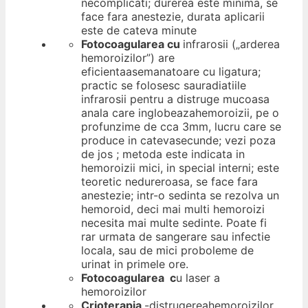
necomplicati; durerea este minima, se
face fara anestezie, durata aplicarii
este de cateva minute
Fotocoagularea cu
infrarosii
(„arderea
hemoroizilor”) are
eficientaasemanatoare cu ligatura;
practic se folosesc sauradiatiile
infrarosii pentru a distruge mucoasa
anala care inglobeazahemoroizii, pe o
profunzime de cca 3mm, lucru care se
produce in catevasecunde; vezi poza
de jos ; metoda este indicata in
hemoroizii mici, in special interni; este
teoretic nedureroasa, se face fara
anestezie; intr-o sedinta se rezolva un
hemoroid, deci mai multi hemoroizi
necesita mai multe sedinte. Poate fi
rar urmata de sangerare sau infectie
locala, sau de mici proboleme de
urinat in primele ore.
Fotocoagularea c
u
laser
a
hemoroizilor
Crioterapia
-distrugereahemoroizilor