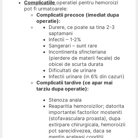
Complicatiile
operatiei pentru hemoroizi
pot fi urmatoarele:
Complicatii precoce (imediat dupa
operatie):
Durere, ce poate sa tina 2-3
saptamani
Infectii – 1-2%
Sangerari – sunt rare
Incontinenta sfincteriana
(pierdere de materii fecale) de
obicei de scurta durata
Dificultati de urinare
Infectii urinare (in 6% din cazuri)
Complicatii tardive (ce apar mai
tarziu dupa operatie):
Stenoza anala
Reaparitia hemoroizilor
; datorita
importantei factorilor mosteniti
(stofavasculara proasta), dupa
extirpare chirurgicala, hemoroizii
pot sarecidivezea, daca se
mentin aceleasi conditii