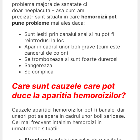
problema majora de sanatate ci
doar neeplacuta – asa cum am
precizat- sunt situatii in care
hemoroizii pot
pune probleme
mai ales daca:
Sunt iesiti prin canalul anal si nu pot fi
reintrodusi la loc
Apar in cadrul unor boli grave (cum este
cancerul de colon)
Se trombozeaza si sunt foarte durerosi
Sangereaza
Se complica
Care sunt cauzele care pot
duce la aparitia hemoroizilor?
Cauzele aparitiei hemoroizilor pot fi banale, dar
uneori pot sa apara in cadrul unor boli serioase.
Cel mai frecvent intalnim hemoroizi in
urmatoarele situatii:
Structura
tesutului vascular de o calitate