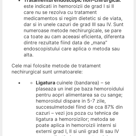
Tratamentul endoscopic non-chirurgical:
este indicati in hemoroizii de grad I si II
care nu se rezolva cu tratament
medicamentos si regim dietetic si de viata,
dar si in unele cazuri de grad III sau IV. Sunt
numeroase metode nechirurgicale, se pare
ca toate au cam aceeasi eficienta, diferenta
dintre rezultate fiind data de „mana”
endoscopistului care aplica o metoda sau
alta.
Cele mai folosite metode de tratament
nechirurgical sunt urmatoarele:
Ligatura
cuinele (bandarea) – se
plaseaza un inel pe baza hemoroidului
pentru aopri alimentarea sa cu sange;
hemoroidul dispare in 5-7 zile,
succesulmetodei fiind de cca 87% din
cazuri – vezi
jos
poza cu tehnica de
ligatura a hemoroizilor; metoda se
poate aplica in hemoroizii interni si
externi grad I, II si unii grad IIi sau IV