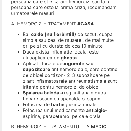
persoana care stie ca are hemoroizi sau la o
persoana care este la prima criza, recomandam
urmatoarele masuri :
A. HEMOROIZI – TRATAMENT
ACASA
Bai
calde (nu fierbinti!!)
de sezut, cuapa
simpla sau ceai de musetel, de mai multe
ori pe zi cu durata de cca 10 minute
Daca exista inflamatie locala, este
utilaaplicarea de
gheata
Aplicatii locale de
unguente
sau
supozitoare
antihemoroidale, care contine
de obicei cortizon- 2-3 supozitoare pe
zi’antiinflamatoarele antireumatismale sunt
iritante pentru hemoroizi de obicei
Spalarea balnda a
regiunii anale dupa
fiecare scaun cu apacalda si sapun
Folosirea de
hartie
igienica moale
Folosirea unui medicamente
antialgic
–
aspirina, paracetamol pe cale orala
B. HEMOROIZI – TRATAMENTUL LA
MEDIC