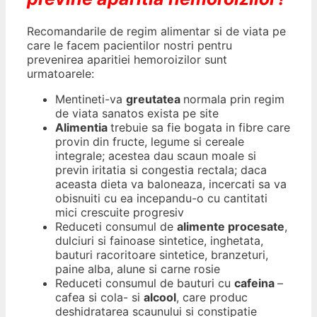
Recomandarile de regim alimentar si de viata pe
care le facem pacientilor nostri pentru
prevenirea aparitiei hemoroizilor sunt
urmatoarele:
Mentineti-va
greutatea
normala prin regim
de viata sanatos exista pe site
Alimentia
trebuie sa fie bogata in fibre care
provin din fructe, legume si cereale
integrale; acestea dau scaun moale si
previn iritatia si congestia rectala; daca
aceasta dieta va baloneaza, incercati sa va
obisnuiti cu ea incepandu-o cu cantitati
mici crescuite progresiv
Reduceti consumul de
alimente procesate
,
dulciuri si fainoase sintetice, inghetata,
bauturi racoritoare sintetice, branzeturi,
paine alba, alune si carne rosie
Reduceti consumul de bauturi cu
cafeina
–
cafea si cola- si
alcool
, care produc
deshidratarea scaunului si constipatie