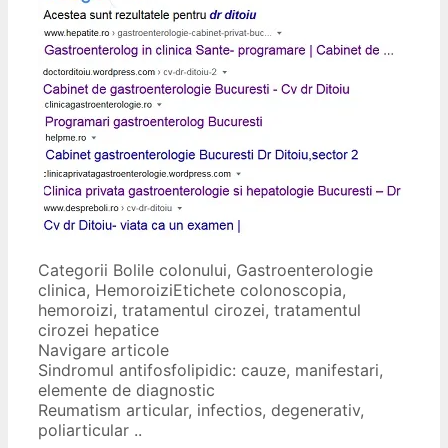
Categorii
Bolile colonului
,
Gastroenterologie
clinica
,
Hemoroizi
Etichete
colonoscopia
,
hemoroizi
,
tratamentul cirozei
,
tratamentul
cirozei hepatice
Navigare articole
Sindromul antifosfolipidic: cauze, manifestari,
elemente de diagnostic
Reumatism articular, infectios, degenerativ,
poliarticular ..