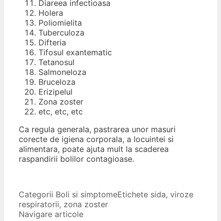
Diareea infectioasa
Holera
Poliomielita
Tuberculoza
Difteria
Tifosul exantematic
Tetanosul
Salmoneloza
Bruceloza
Erizipelul
Zona zoster
etc, etc, etc
Ca regula generala, pastrarea unor masuri
corecte de igiena corporala, a locuintei si
alimentara, poate ajuta mult la scaderea
raspandirii bolilor contagioase.
Categorii
Boli si simptome
Etichete
sida
,
viroze
respiratorii
,
zona zoster
Navigare articole