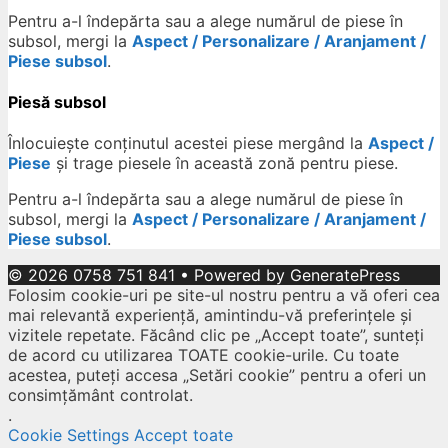
Pentru a-l îndepărta sau a alege numărul de piese în
subsol, mergi la
Aspect / Personalizare / Aranjament /
Piese subsol
.
Piesă subsol
Înlocuiește conținutul acestei piese mergând la
Aspect /
Piese
și trage piesele în această zonă pentru piese.
Pentru a-l îndepărta sau a alege numărul de piese în
subsol, mergi la
Aspect / Personalizare / Aranjament /
Piese subsol
.
© 2026 0758 751 841
• Powered by
GeneratePress
Folosim cookie-uri pe site-ul nostru pentru a vă oferi cea
mai relevantă experiență, amintindu-vă preferințele și
vizitele repetate. Făcând clic pe „Accept toate”, sunteți
de acord cu utilizarea TOATE cookie-urile. Cu toate
acestea, puteți accesa „Setări cookie” pentru a oferi un
consimțământ controlat.
.
Cookie Settings
Accept toate