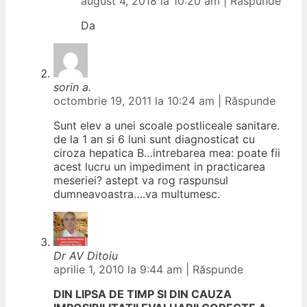
august 4, 2018 la 10:20 am
|
Răspunde
Da
sorin a.
octombrie 19, 2011 la 10:24 am
|
Răspunde
Sunt elev a unei scoale postliceale sanitare.
de la 1 an si 6 luni sunt diagnosticat cu
ciroza hepatica B…intrebarea mea: poate fii
acest lucru un impediment in practicarea
meseriei? astept va rog raspunsul
dumneavoastra….va multumesc.
Dr AV Ditoiu
aprilie 1, 2010 la 9:44 am
|
Răspunde
DIN LIPSA DE TIMP SI DIN CAUZA