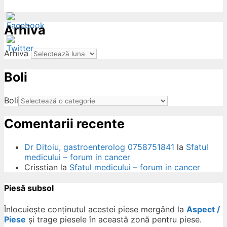
Arhiva
Arhiva
Boli
ow
Boli
Comentarii recente
Dr Ditoiu, gastroenterolog 0758751841
la
Sfatul
medicului – forum in cancer
Crisstian
la
Sfatul medicului – forum in cancer
Piesă subsol
Înlocuiește conținutul acestei piese mergând la
Aspect /
Piese
și trage piesele în această zonă pentru piese.