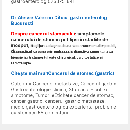
gastroenterolog 0758751841
Dr Alecse Valerian Ditoiu, gastroenterolog
Bucuresti
Despre cancerul stomacului
: simptomele
cancerului de stomac pot lipsi in stadiile de
inceput, n
,
eglijarea diagnosticului face tratamentul imposibil
d
iagnosticul se pune prin endoscopie digestiva superioara cu
biopsie iar t
ratamentul este chirurgical, cu citostatice si
radioterapie
Citește mai mult
Cancerul de stomac (gastric)
Categorii
Cancer si metastaze
,
Cancerul gastric
,
Gastroenterologie clinica
,
Stomacul - boli si
simptome
,
Tumorile
Etichete
cancer de stomac
,
cancer gastric
,
cancerul gastric metastaze
,
medic gastroenterolog cu experienta
,
probleme
cu stomacul
55 comentarii