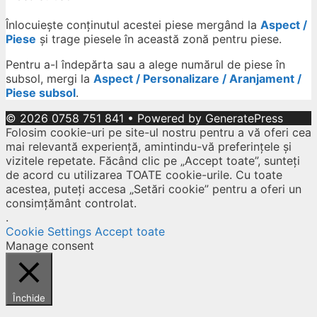
Înlocuiește conținutul acestei piese mergând la
Aspect /
Piese
și trage piesele în această zonă pentru piese.
Pentru a-l îndepărta sau a alege numărul de piese în
subsol, mergi la
Aspect / Personalizare / Aranjament /
Piese subsol
.
© 2026 0758 751 841
• Powered by
GeneratePress
Folosim cookie-uri pe site-ul nostru pentru a vă oferi cea
mai relevantă experiență, amintindu-vă preferințele și
vizitele repetate. Făcând clic pe „Accept toate”, sunteți
de acord cu utilizarea TOATE cookie-urile. Cu toate
acestea, puteți accesa „Setări cookie” pentru a oferi un
consimțământ controlat.
.
Cookie Settings
Accept toate
Manage consent
Închide