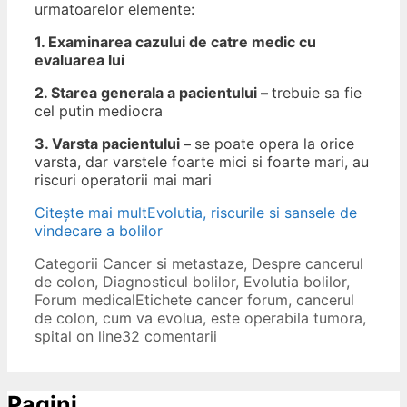
urmatoarelor elemente:
1. Examinarea cazului de catre medic cu
evaluarea lui
2. Starea generala a pacientului –
trebuie sa fie
cel putin mediocra
3. Varsta pacientului –
se poate opera la orice
varsta, dar varstele foarte mici si foarte mari, au
riscuri operatorii mai mari
Citește mai mult
Evolutia, riscurile si sansele de
vindecare a bolilor
Categorii
Cancer si metastaze
,
Despre cancerul
de colon
,
Diagnosticul bolilor
,
Evolutia bolilor
,
Forum medical
Etichete
cancer forum
,
cancerul
de colon
,
cum va evolua
,
este operabila tumora
,
spital on line
32 comentarii
Pagini