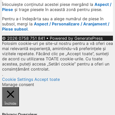
Înlocuiește conținutul acestei piese mergând la
Aspect /
Piese
și trage piesele în această zonă pentru piese.
Pentru a-l îndepărta sau a alege numărul de piese în
subsol, mergi la
Aspect / Personalizare / Aranjament /
Piese subsol
.
© 2026 0758 751 841
• Powered by
GeneratePress
Folosim cookie-uri pe site-ul nostru pentru a vă oferi cea
mai relevantă experiență, amintindu-vă preferințele și
vizitele repetate. Făcând clic pe „Accept toate”, sunteți
de acord cu utilizarea TOATE cookie-urile. Cu toate
acestea, puteți accesa „Setări cookie” pentru a oferi un
consimțământ controlat.
.
Cookie Settings
Accept toate
Manage consent
Închide
Privacy Overview