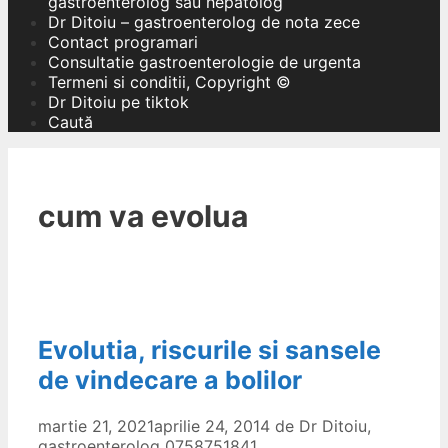
gastroenterolog sau hepatolog
Dr Ditoiu – gastroenterolog de nota zece
Contact programari
Consultatie gastroenterologie de urgenta
Termeni si conditii, Copyright ©
Dr Ditoiu pe tiktok
Caută
cum va evolua
Evolutia, riscurile si sansele
de vindecare a bolilor
martie 21, 2021
aprilie 24, 2014
de
Dr Ditoiu,
gastroenterolog 0758751841