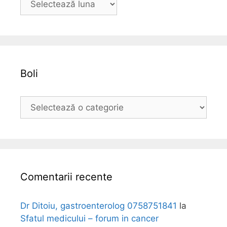
r
h
i
v
a
Boli
B
o
l
i
Comentarii recente
Dr Ditoiu, gastroenterolog 0758751841
la
Sfatul medicului – forum in cancer