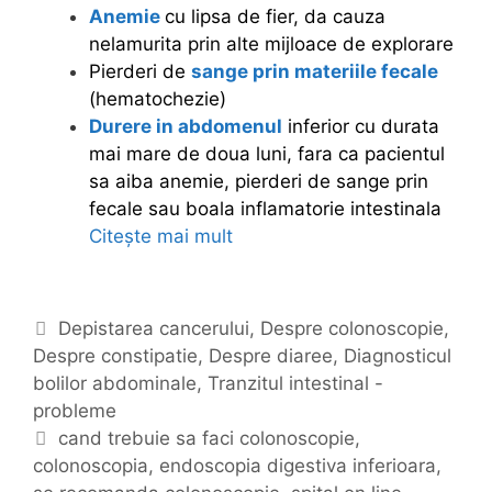
?
Anemie
cu lipsa de fier, da cauza
nelamurita prin alte mijloace de explorare
Pierderi de
sange prin materiile fecale
(hematochezie)
Durere in abdomenul
inferior cu durata
mai mare de doua luni, fara ca pacientul
sa aiba anemie, pierderi de sange prin
fecale sau boala inflamatorie intestinala
Citește mai mult
A
v
e
t
C
Depistarea cancerului
,
Despre colonoscopie
,
i
Despre constipatie
a
,
Despre diaree
,
Diagnosticul
p
bolilor abdominale
t
,
Tranzitul intestinal -
r
probleme
e
o
g
E
cand trebuie sa faci colonoscopie
,
b
colonoscopia
o
t
,
endoscopia digestiva inferioara
,
l