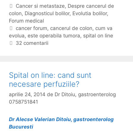
o
C
Cancer si metastaze
,
Despre cancerul de
l
colon
a
,
Diagnosticul bolilor
,
Evolutia bolilor
,
u
Forum medical
t
t
e
E
cancer forum
,
cancerul de colon
,
cum va
i
evolua
g
t
,
este operabila tumora
,
spital on line
a
o
i
32 comentarii
,
r
c
r
i
h
i
i
e
s
t
Spital on line: cand sunt
c
e
necesare perfuziile?
u
r
aprilie 24, 2014
de
Dr Ditoiu, gastroenterolog
i
0758751841
l
e
Dr Alecse Valerian Ditoiu, gastroenterolog
s
Bucuresti
i