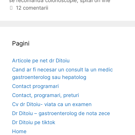
se recomanda colonoscopie
r
i
,
spital on line
e
i
c
12 comentarii
m
i
h
e
e
c
t
u
e
c
Pagini
o
l
Articole pe net dr Ditoiu
o
Cand ar fi necesar un consult la un medic
n
gastroenterolog sau hepatolog
u
Contact programari
l
Contact, programari, preturi
?
A
Cv dr Ditoiu- viata ca un examen
f
Dr Ditoiu – gastroenterolog de nota zece
l
Dr Ditoiu pe tiktok
a
Home
t