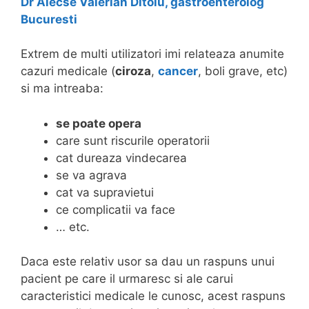
Dr Alecse Valerian Ditoiu, gastroenterolog
o
Bucuresti
a
r
Extrem de multi utilizatori imi relateaza anumite
e
cazuri medicale (
ciroza
,
cancer
, boli grave, etc)
l
si ma intreaba:
o
r
se poate opera
)
care sunt riscurile operatorii
–
cat dureaza vindecarea
f
se va agrava
o
cat va supravietui
r
ce complicatii va face
u
… etc.
m
Daca este relativ usor sa dau un raspuns unui
pacient pe care il urmaresc si ale carui
caracteristici medicale le cunosc, acest raspuns