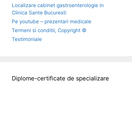
Localizare cabinet gastroenterologie in
i
Clinica Sante Bucuresti
c
a
Pe youtube – prezentari medicale
n
Termeni si conditii, Copyright ©
d
Testimoniale
t
r
e
b
u
Diplome-certificate de specializare
i
e
s
a
f
a
c
i