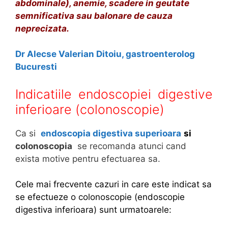
abdominale), anemie, scadere in geutate
n
semnificativa sau balonare de cauza
e
neprecizata.
c
e
Dr Alecse Valerian Ditoiu, gastroenterolog
s
Bucuresti
a
r
Indicatiile endoscopiei digestive
e
p
inferioare (colonoscopie)
e
r
Ca si
endoscopia digestiva superioara
si
f
colonoscopia
se recomanda atunci cand
u
exista motive pentru efectuarea sa.
z
i
Cele mai frecvente cazuri in care este indicat sa
i
se efectueze o colonoscopie (endoscopie
l
digestiva inferioara) sunt urmatoarele:
e