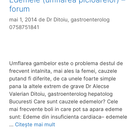
forum
mai 1, 2014
de
Dr Ditoiu, gastroenterolog
0758751841
Umflarea gambelor este o problema destul de
frecvent intalnita, mai ales la femei, cauzele
putand fi diferite, de ca unele foarte simple
pana la altele extrem de grave Dr Alecse
Valerian Ditoiu, gastroenterolog hepatolog
Bucuresti Care sunt cauzele edemelor? Cele
mai frecvente boli in care pot sa apara edeme
sunt: Edeme din insuficienta cardiaca– edemele
…
Citește mai mult
E
d