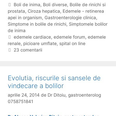
e
C
Boli de inima
,
Boli diverse
,
Bolile de rinichi si
m
prostata
a
,
Ciroza hepatica
,
Edemele - retinerea
e
apei in organism
t
,
Gastroenterologie clinica
,
l
Simptome in bolile de rinichi
e
,
Simptomele bolilor
e
de inima
g
(
o
E
edemele cardiace
,
edemele forum
,
edemele
u
renale
r
t
,
picioare umflate
,
spital on line
m
i
i
23 comentarii
f
i
c
l
h
a
e
r
t
Evolutia, riscurile si sansele de
e
e
vindecare a bolilor
a
p
aprilie 24, 2014
de
Dr Ditoiu, gastroenterolog
i
0758751841
c
i