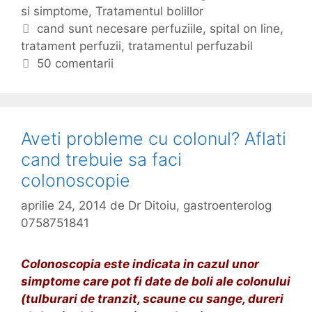
t
a
si simptome
a
,
Tratamentul bolillor
a
b
t
E
cand sunt necesare perfuziile
,
spital on line
,
l
o
tratament perfuzii
e
t
,
tratamentul perfuzabil
o
l
g
i
50 comentarii
n
i
o
c
l
l
r
h
i
o
i
e
n
r
i
t
Aveti probleme cu colonul? Aflati
e
e
cand trebuie sa faci
:
colonoscopie
c
a
aprilie 24, 2014
de
Dr Ditoiu, gastroenterolog
n
0758751841
d
s
Colonoscopia este indicata in cazul unor
u
simptome care pot fi date de boli ale colonului
n
(tulburari de tranzit, scaune cu sange, dureri
t