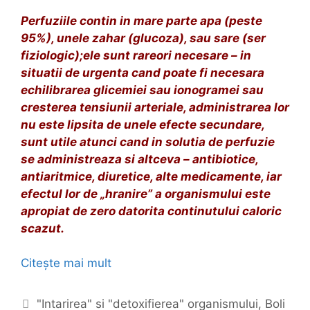
s
Perfuziile contin in mare parte apa (peste
a
95%), unele zahar (glucoza), sau sare (ser
n
fiziologic);ele sunt rareori necesare – in
s
situatii de urgenta cand poate fi necesara
e
echilibrarea glicemiei sau ionogramei sau
l
cresterea tensiunii arteriale, administrarea lor
e
nu este lipsita de unele efecte secundare,
d
sunt utile atunci cand in solutia de perfuzie
e
se administreaza si altceva – antibiotice,
v
antiaritmice, diuretice, alte medicamente, iar
i
efectul lor de „hranire” a organismului este
n
apropiat de zero datorita continutului caloric
d
scazut.
e
c
Citește mai mult
S
a
p
r
i
e
C
"Intarirea" si "detoxifierea" organismului
,
Boli