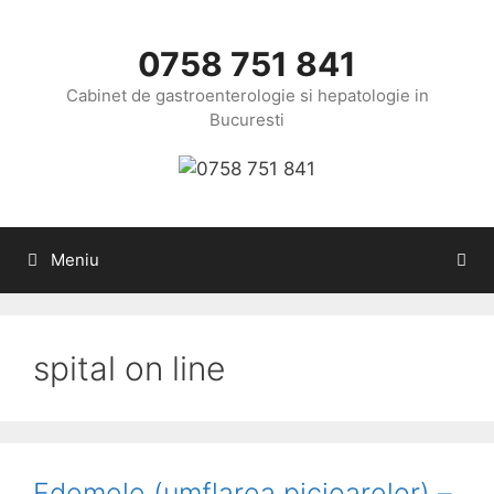
Sari
la
0758 751 841
conținut
Cabinet de gastroenterologie si hepatologie in
Bucuresti
Meniu
spital on line
Edemele (umflarea picioarelor) –