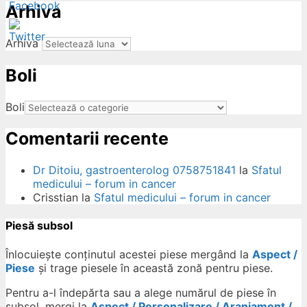
Arhiva
Arhiva
Boli
ow
Boli
Comentarii recente
Dr Ditoiu, gastroenterolog 0758751841
la
Sfatul
medicului – forum in cancer
Crisstian
la
Sfatul medicului – forum in cancer
Piesă subsol
Înlocuiește conținutul acestei piese mergând la
Aspect /
Piese
și trage piesele în această zonă pentru piese.
Pentru a-l îndepărta sau a alege numărul de piese în
subsol, mergi la
Aspect / Personalizare / Aranjament /