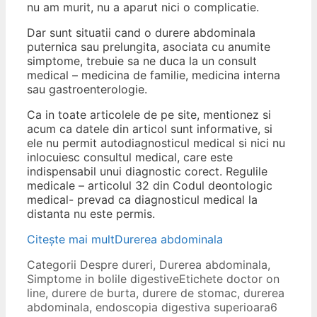
nu am murit, nu a aparut nici o complicatie.
Dar sunt situatii cand o durere abdominala
puternica sau prelungita, asociata cu anumite
simptome, trebuie sa ne duca la un consult
medical – medicina de familie, medicina interna
sau gastroenterologie.
Ca in toate articolele de pe site, mentionez si
acum ca datele din articol sunt informative, si
ele nu permit autodiagnosticul medical si nici nu
inlocuiesc consultul medical, care este
indispensabil unui diagnostic corect. Regulile
medicale – articolul 32 din Codul deontologic
medical- prevad ca diagnosticul medical la
distanta nu este permis.
Citește mai mult
Durerea abdominala
Categorii
Despre dureri
,
Durerea abdominala
,
Simptome in bolile digestive
Etichete
doctor on
line
,
durere de burta
,
durere de stomac
,
durerea
abdominala
,
endoscopia digestiva superioara
6