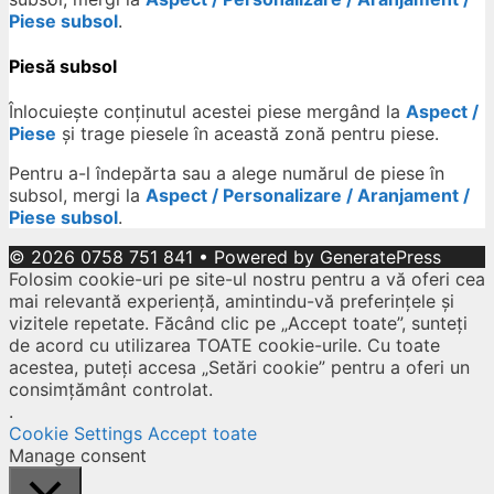
Piese subsol
.
Piesă subsol
Înlocuiește conținutul acestei piese mergând la
Aspect /
Piese
și trage piesele în această zonă pentru piese.
Pentru a-l îndepărta sau a alege numărul de piese în
subsol, mergi la
Aspect / Personalizare / Aranjament /
Piese subsol
.
© 2026 0758 751 841
• Powered by
GeneratePress
Folosim cookie-uri pe site-ul nostru pentru a vă oferi cea
mai relevantă experiență, amintindu-vă preferințele și
vizitele repetate. Făcând clic pe „Accept toate”, sunteți
de acord cu utilizarea TOATE cookie-urile. Cu toate
acestea, puteți accesa „Setări cookie” pentru a oferi un
consimțământ controlat.
.
Cookie Settings
Accept toate
Manage consent