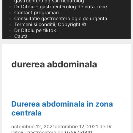
gastroenterolog sau hepatolog
Dr Ditoiu – gastroenterolog de nota zece
Contact programari
Consultatie gastroenterologie de urgenta
Termeni si conditii, Copyright ©
Dr Ditoiu pe tiktok
Caută
durerea abdominala
Durerea abdominala in zona
centrala
octombrie 12, 2021
octombrie 12, 2021
de
Dr
Ditoiu, gastroenterolog 0758751841