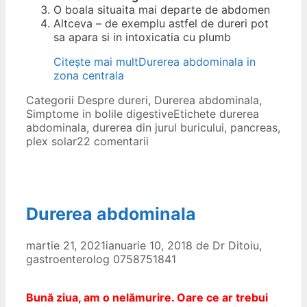
O boala situaita mai departe de abdomen
Altceva – de exemplu astfel de dureri pot
sa apara si in intoxicatia cu plumb
Citește mai mult
Durerea abdominala in
zona centrala
Categorii
Despre dureri
,
Durerea abdominala
,
Simptome in bolile digestive
Etichete
durerea
abdominala
,
durerea din jurul buricului
,
pancreas
,
plex solar
22 comentarii
Durerea abdominala
martie 21, 2021
ianuarie 10, 2018
de
Dr Ditoiu,
gastroenterolog 0758751841
Bună ziua, am o nelămurire. Oare ce ar trebui