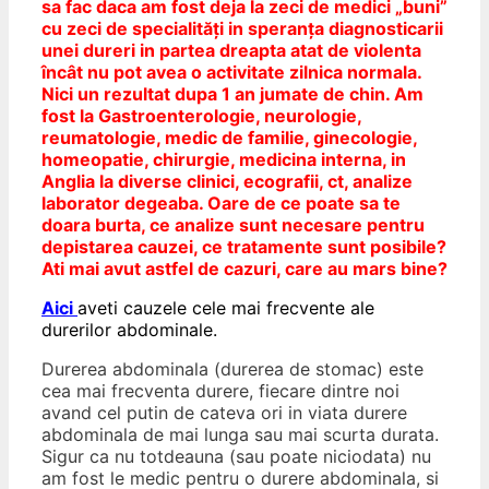
sa fac daca am fost deja la zeci de medici „buni”
cu zeci de specialități in speranța diagnosticarii
unei dureri in partea dreapta atat de violenta
încât nu pot avea o activitate zilnica normala.
Nici un rezultat dupa 1 an jumate de chin. Am
fost la Gastroenterologie, neurologie,
reumatologie, medic de familie, ginecologie,
homeopatie, chirurgie, medicina interna, in
Anglia la diverse clinici, ecografii, ct, analize
laborator degeaba. Oare de ce poate sa te
doara burta, ce analize sunt necesare pentru
depistarea cauzei, ce tratamente sunt posibile?
Ati mai avut astfel de cazuri, care au mars bine?
Aici
aveti cauzele cele mai frecvente ale
durerilor abdominale.
Durerea abdominala (durerea de stomac) este
cea mai frecventa durere, fiecare dintre noi
avand cel putin de cateva ori in viata durere
abdominala de mai lunga sau mai scurta durata.
Sigur ca nu totdeauna (sau poate niciodata) nu
am fost le medic pentru o durere abdominala, si