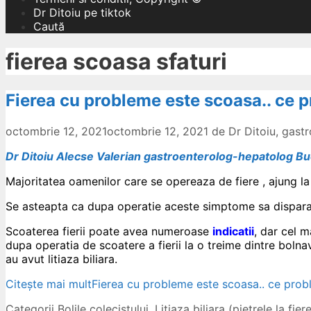
Dr Ditoiu pe tiktok
Caută
fierea scoasa sfaturi
Fierea cu probleme este scoasa.. ce p
octombrie 12, 2021
octombrie 12, 2021
de
Dr Ditoiu, gas
Dr Ditoiu Alecse Valerian gastroenterolog-hepatolog Bu
Majoritatea oamenilor care se opereaza de fiere , ajung 
Se asteapta ca dupa operatie aceste simptome sa dispara
Scoaterea fierii poate avea numeroase
indicatii
, dar cel m
dupa operatia de scoatere a fierii la o treime dintre bolna
au avut litiaza biliara.
Citește mai mult
Fierea cu probleme este scoasa.. ce probl
Categorii
Bolile colecistului
,
Litiaza biliara (pietrele la fier