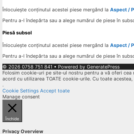
Înlocuiește conținutul acestei piese mergând la
Aspect / 
Pentru a-l îndepărta sau a alege numărul de piese în subs
Piesă subsol
Înlocuiește conținutul acestei piese mergând la
Aspect / 
Pentru a-l îndepărta sau a alege numărul de piese în subs
© 2026 0758 751 841
• Powered by
GeneratePress
Folosim cookie-uri pe site-ul nostru pentru a vă oferi cea 
acord cu utilizarea TOATE cookie-urile. Cu toate acestea,
.
Cookie Settings
Accept toate
Manage consent
Închide
Privacy Overview