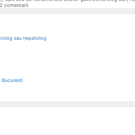
12 comentarii
erolog sau hepatolog
e Bucuresti