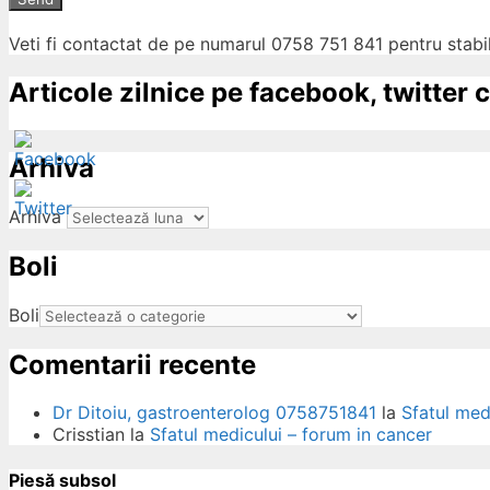
Veti fi contactat de pe numarul 0758 751 841 pentru stabil
Articole zilnice pe facebook, twitter c
Arhiva
Arhiva
Boli
ow
Boli
Comentarii recente
Dr Ditoiu, gastroenterolog 0758751841
la
Sfatul med
Crisstian
la
Sfatul medicului – forum in cancer
Piesă subsol