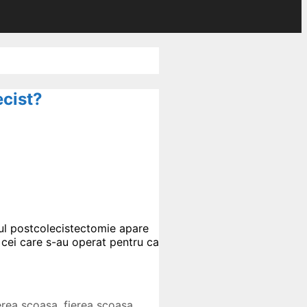
ecist?
ul postcolecistectomie apare
e cei care s-au operat pentru ca
erea scoasa
,
fierea scoasa