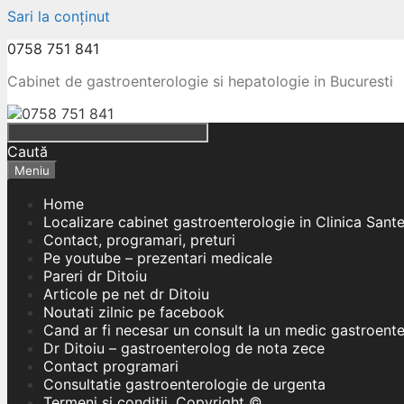
Sari la conținut
0758 751 841
Cabinet de gastroenterologie si hepatologie in Bucuresti
Caută
Meniu
Home
Localizare cabinet gastroenterologie in Clinica Sant
Contact, programari, preturi
Pe youtube – prezentari medicale
Pareri dr Ditoiu
Articole pe net dr Ditoiu
Noutati zilnic pe facebook
Cand ar fi necesar un consult la un medic gastroent
Dr Ditoiu – gastroenterolog de nota zece
Contact programari
Consultatie gastroenterologie de urgenta
Termeni si conditii, Copyright ©