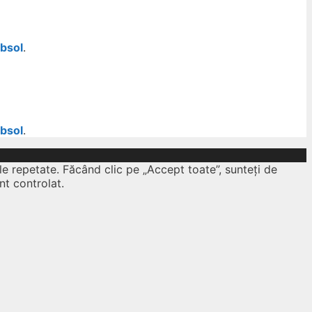
ubsol
.
ubsol
.
le repetate. Făcând clic pe „Accept toate”, sunteți de
nt controlat.