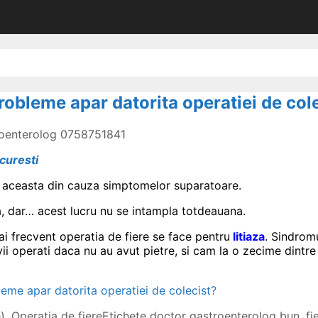
robleme apar datorita operatiei de col
troenterolog 0758751841
curesti
la aceasta din cauza simptomelor suparatoare.
, dar… acest lucru nu se intampla totdeauana.
ai frecvent operatia de fiere se face pentru
litiaza
. Sindrom
vii operati daca nu au avut pietre, si cam la o zecime dintr
eme apar datorita operatiei de colecist?
e)
,
Operatia de fiere
Etichete
doctor gastroenterolog bun
,
fi