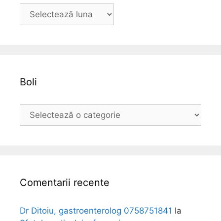
A
r
h
i
v
a
Boli
B
o
l
i
Comentarii recente
Dr Ditoiu, gastroenterolog 0758751841
la