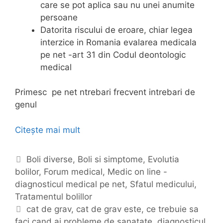
care se pot aplica sau nu unei anumite
persoane
Datorita riscului de eroare, chiar legea
interzice in Romania evalarea medicala
pe net -art 31 din Codul deontologic
medical
Primesc pe net ntrebari frecvent intrebari de
genul
Citește mai mult
C
e
t
C
Boli diverse
,
Boli si simptome
,
Evolutia
r
bolilor
a
,
Forum medical
,
Medic on line -
e
diagnosticul medical pe net
t
,
Sfatul medicului
,
b
Tratamentul bolillor
e
u
g
E
cat de grav
,
cat de grav este
,
ce trebuie sa
i
faci cand ai probleme de sanatate
o
t
,
diagnosticul