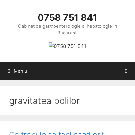
Sari
la
0758 751 841
conținut
Cabinet de gastroenterologie si hepatologie in
Bucuresti
Meniu
gravitatea bolilor
Ce trebuie sa faci cand esti