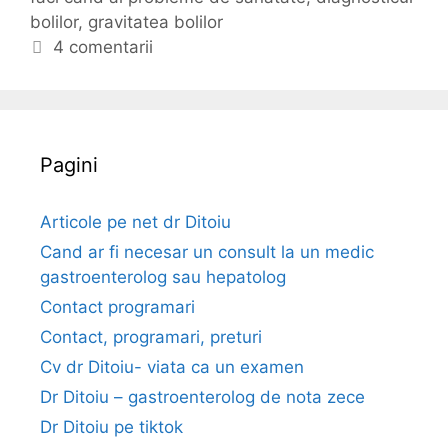
e
bolilor
r
i
,
gravitatea bolilor
s
i
c
4 comentarii
a
i
h
f
e
a
t
c
e
Pagini
i
c
a
Articole pe net dr Ditoiu
n
Cand ar fi necesar un consult la un medic
d
gastroenterolog sau hepatolog
e
Contact programari
s
Contact, programari, preturi
t
i
Cv dr Ditoiu- viata ca un examen
b
Dr Ditoiu – gastroenterolog de nota zece
o
Dr Ditoiu pe tiktok
l