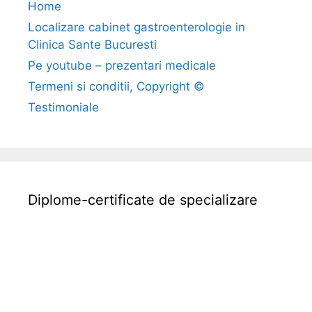
Home
n
Localizare cabinet gastroenterologie in
a
Clinica Sante Bucuresti
v
?
Pe youtube – prezentari medicale
C
Termeni si conditii, Copyright ©
a
Testimoniale
t
d
e
g
r
Diplome-certificate de specializare
a
v
e
s
t
e
?