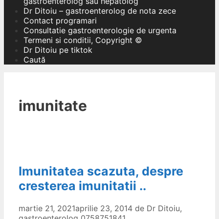
gastroenterolog sau hepatolog
Dr Ditoiu – gastroenterolog de nota zece
Contact programari
Consultatie gastroenterologie de urgenta
Termeni si conditii, Copyright ©
Dr Ditoiu pe tiktok
Caută
imunitate
Imunitatea scazuta, despre
cresterea imunitatii ..
martie 21, 2021
aprilie 23, 2014
de
Dr Ditoiu,
gastroenterolog 0758751841