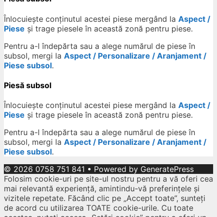
Înlocuiește conținutul acestei piese mergând la
Aspect /
Piese
și trage piesele în această zonă pentru piese.
Pentru a-l îndepărta sau a alege numărul de piese în
subsol, mergi la
Aspect / Personalizare / Aranjament /
Piese subsol
.
Piesă subsol
Înlocuiește conținutul acestei piese mergând la
Aspect /
Piese
și trage piesele în această zonă pentru piese.
Pentru a-l îndepărta sau a alege numărul de piese în
subsol, mergi la
Aspect / Personalizare / Aranjament /
Piese subsol
.
© 2026 0758 751 841
• Powered by
GeneratePress
Folosim cookie-uri pe site-ul nostru pentru a vă oferi cea
mai relevantă experiență, amintindu-vă preferințele și
vizitele repetate. Făcând clic pe „Accept toate”, sunteți
de acord cu utilizarea TOATE cookie-urile. Cu toate