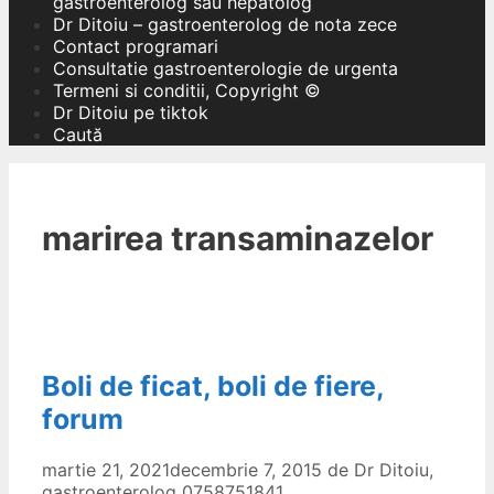
gastroenterolog sau hepatolog
Dr Ditoiu – gastroenterolog de nota zece
Contact programari
Consultatie gastroenterologie de urgenta
Termeni si conditii, Copyright ©
Dr Ditoiu pe tiktok
Caută
marirea transaminazelor
Boli de ficat, boli de fiere,
forum
martie 21, 2021
decembrie 7, 2015
de
Dr Ditoiu,
gastroenterolog 0758751841