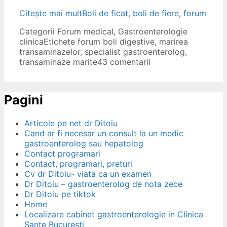
Citește mai mult
Boli de ficat, boli de fiere, forum
Categorii
Forum medical
,
Gastroenterologie
clinica
Etichete
forum boli digestive
,
marirea
transaminazelor
,
specialist gastroenterolog
,
transaminaze marite
43 comentarii
Pagini
Articole pe net dr Ditoiu
Cand ar fi necesar un consult la un medic
gastroenterolog sau hepatolog
Contact programari
Contact, programari, preturi
Cv dr Ditoiu- viata ca un examen
Dr Ditoiu – gastroenterolog de nota zece
Dr Ditoiu pe tiktok
Home
Localizare cabinet gastroenterologie in Clinica
Sante Bucuresti