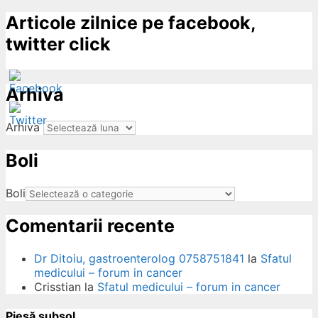
Articole zilnice pe facebook,
twitter click
Arhiva
Arhiva
Boli
ow
Boli
Comentarii recente
Dr Ditoiu, gastroenterolog 0758751841
la
Sfatul
medicului – forum in cancer
Crisstian
la
Sfatul medicului – forum in cancer
Piesă subsol