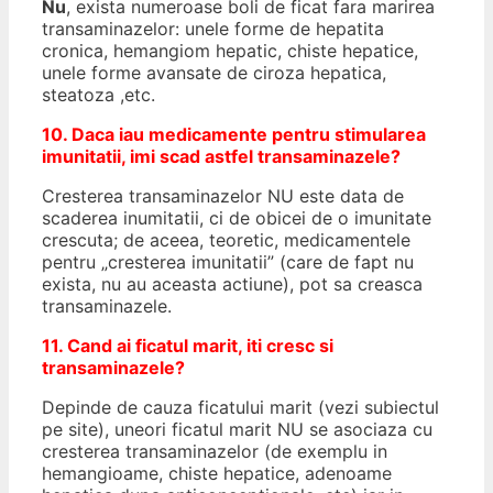
Nu
, exista numeroase boli de ficat fara marirea
transaminazelor: unele forme de hepatita
cronica, hemangiom hepatic, chiste hepatice,
unele forme avansate de ciroza hepatica,
steatoza ,etc.
10. Daca iau medicamente pentru stimularea
imunitatii, imi scad astfel transaminazele?
Cresterea transaminazelor NU este data de
scaderea inumitatii, ci de obicei de o imunitate
crescuta; de aceea, teoretic, medicamentele
pentru „cresterea imunitatii” (care de fapt nu
exista, nu au aceasta actiune), pot sa creasca
transaminazele.
11. Cand ai ficatul marit, iti cresc si
transaminazele?
Depinde de cauza ficatului marit (vezi subiectul
pe site), uneori ficatul marit NU se asociaza cu
cresterea transaminazelor (de exemplu in
hemangioame, chiste hepatice, adenoame