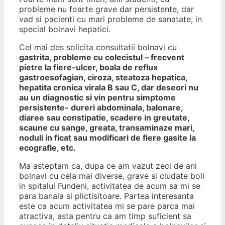
probleme nu foarte grave dar persistente, dar
vad si pacienti cu mari probleme de sanatate, in
special bolnavi hepatici.
Cel mai des solicita consultatii bolnavi cu
gastrita, probleme cu colecistul – frecvent
pietre la fiere-ulcer, boala de reflux
gastroesofagian, ciroza, steatoza hepatica,
hepatita cronica virala B sau C, dar deseori nu
au un diagnostic si vin pentru simptome
persistente- dureri abdominala, balonare,
diaree sau constipatie, scadere in greutate,
scaune cu sange, greata, transaminaze mari,
noduli in ficat sau modificari de fiere gasite la
ecografie, etc.
Ma asteptam ca, dupa ce am vazut zeci de ani
bolnavi cu cela mai diverse, grave si ciudate boli
in spitalul Fundeni, activitatea de acum sa mi se
para banala si plictisitoare. Partea interesanta
este ca acum activitatea mi se pare parca mai
atractiva, asta pentru ca am timp suficient sa