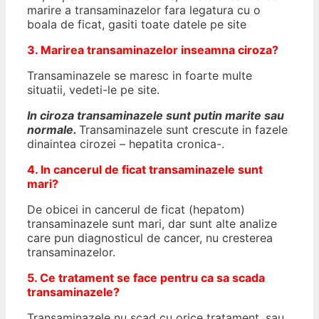
marire a transaminazelor fara legatura cu o
boala de ficat, gasiti toate datele pe site
3. Marirea transaminazelor inseamna ciroza?
Transaminazele se maresc in foarte multe
situatii, vedeti-le pe site.
In
ciroza transaminazele sunt putin marite sau
normale.
Transaminazele sunt crescute in fazele
dinaintea cirozei – hepatita cronica-.
4. In cancerul de ficat transaminazele sunt
mari?
De obicei in cancerul de ficat (hepatom)
transaminazele sunt mari, dar sunt alte analize
care pun diagnosticul de cancer, nu cresterea
transaminazelor.
5. Ce tratament se face pentru ca sa scada
transaminazele?
Transaminazele nu scad cu orice tratament, sau