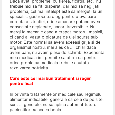
Daca aveti probleme cu fierea, ficatul, etc, nu
trebuie nici sa fiti disperat, dar nici sa neglijati
problema, cel mai intelept este sa mergeti la un
specialist gastroenterolog pentru o evaluare
corecta a situatiei, orice amanare putand avea
consecinte neplacute, uneori ireversibile. Nu
mergi la mecanic cand a crapat motorul masinii,
ci cand ai vazut o picatura de ulei scursa sub
motor. Este normal sa avem aceeasi grija si de
organismul nostru, mai ales ca …. chiar daca
avem bani, nu avem piese de schimb. Experienta
mea medicala imi permite sa afirm ca pentru
orice problema medicala trebuie cautata
rezolvarea potrivita .
Care este cel mai bun tratament si regim
pentru ficat
In privinta tratamentelor medicale sau regimului
alimentar indicatiile generale ca cele de pe site,
sunt … generale, nu se aplica automat tuturor
pacientilor cu aceea boala.