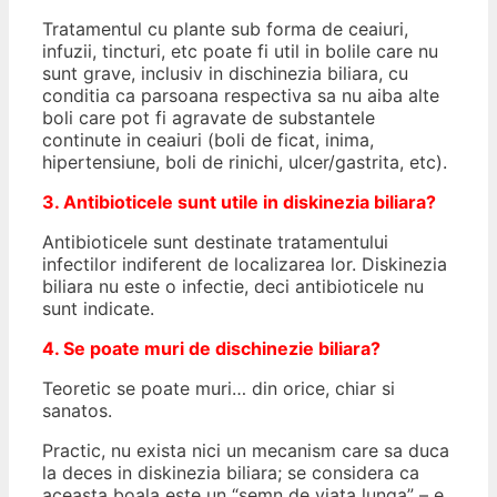
Tratamentul cu plante sub forma de ceaiuri,
infuzii, tincturi, etc poate fi util in bolile care nu
sunt grave, inclusiv in dischinezia biliara, cu
conditia ca parsoana respectiva sa nu aiba alte
boli care pot fi agravate de substantele
continute in ceaiuri (boli de ficat, inima,
hipertensiune, boli de rinichi, ulcer/gastrita, etc).
3. Antibioticele sunt utile in diskinezia biliara?
Antibioticele sunt destinate tratamentului
infectilor indiferent de localizarea lor. Diskinezia
biliara nu este o infectie, deci antibioticele nu
sunt indicate.
4. Se poate muri de dischinezie biliara?
Teoretic se poate muri… din orice, chiar si
sanatos.
Practic, nu exista nici un mecanism care sa duca
la deces in diskinezia biliara; se considera ca
aceasta boala este un “semn de viata lunga” – e