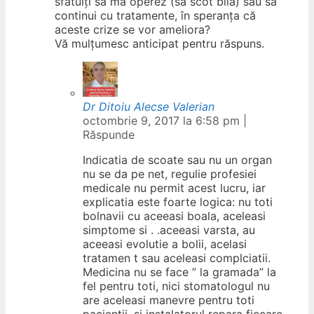
sfătuiți să mă operez (să scot bila) sau să
continui cu tratamente, în speranța că
aceste crize se vor ameliora?
Vă mulțumesc anticipat pentru răspuns.
Dr Ditoiu Alecse Valerian
octombrie 9, 2017 la 6:58 pm
|
Răspunde
Indicatia de scoate sau nu un organ
nu se da pe net, regulie profesiei
medicale nu permit acest lucru, iar
explicatia este foarte logica: nu toti
bolnavii cu aceeasi boala, aceleasi
simptome si . .aceeasi varsta, au
aceeasi evolutie a bolii, acelasi
tratamen t sau aceleasi complciatii.
Medicina nu se face ” la gramada” la
fel pentru toti, nici stomatologul nu
are aceleasi manevre pentru toti
pacientii, si instalatorul repara fiecare