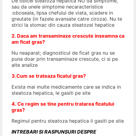
De obicei steatoza hepatica NU da simptome,
sau da unele simptome necaracteristice
:oboseala, lipsa chefului de viata, scadere in
greutate (in fazele avansate catre ciroza). Nu te
strici la stomac din cauza steatozei hepatice
2. Daca am transaminaze crescute inseamna ca
am ficat gras?
Nu neaparat; diagnosticul de ficat gras nu se
puna doar prin transaminaze crescute, ci si pe
alte analize
3.Cum se trateaza ficatul gras?
Exista mai multe medicamente care se indica in
steatoza hepatica, le gasiti pe site
4. Ce regim se tine pentru tratarea ficatului
gras?
Regimul pentru steatoza hepatica il gasiti pe site
INTREBARI SI RASPUNSURI DESPRE