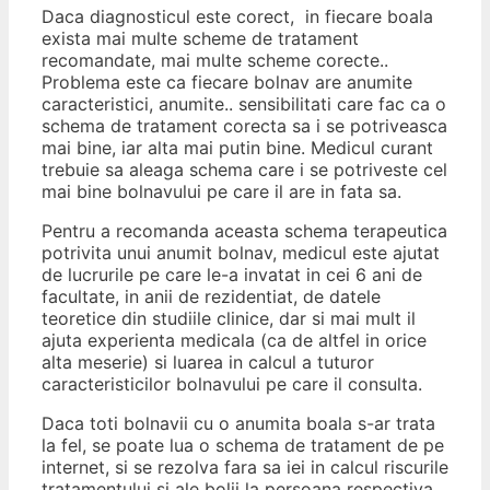
Daca diagnosticul este corect, in fiecare boala
exista mai multe scheme de tratament
recomandate, mai multe scheme corecte..
Problema este ca fiecare bolnav are anumite
caracteristici, anumite.. sensibilitati care fac ca o
schema de tratament corecta sa i se potriveasca
mai bine, iar alta mai putin bine. Medicul curant
trebuie sa aleaga schema care i se potriveste cel
mai bine bolnavului pe care il are in fata sa.
Pentru a recomanda aceasta schema terapeutica
potrivita unui anumit bolnav, medicul este ajutat
de lucrurile pe care le-a invatat in cei 6 ani de
facultate, in anii de rezidentiat, de datele
teoretice din studiile clinice, dar si mai mult il
ajuta experienta medicala (ca de altfel in orice
alta meserie) si luarea in calcul a tuturor
caracteristicilor bolnavului pe care il consulta.
Daca toti bolnavii cu o anumita boala s-ar trata
la fel, se poate lua o schema de tratament de pe
internet, si se rezolva fara sa iei in calcul riscurile
tratamentului si ale bolii la persoana respectiva..