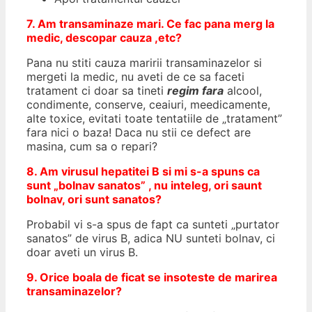
7. Am transaminaze mari. Ce fac pana merg la
medic, descopar cauza ,etc?
Pana nu stiti cauza maririi transaminazelor si
mergeti la medic, nu aveti de ce sa faceti
tratament ci doar sa tineti
regim far
a
alcool,
condimente, conserve, ceaiuri, meedicamente,
alte toxice, evitati toate tentatiile de „tratament”
fara nici o baza! Daca nu stii ce defect are
masina, cum sa o repari?
8. Am virusul hepatitei B si mi s-a spuns ca
sunt „bolnav sanatos” , nu inteleg, ori saunt
bolnav, ori sunt sanatos?
Probabil vi s-a spus de fapt ca sunteti „purtator
sanatos” de virus B, adica NU sunteti bolnav, ci
doar aveti un virus B.
9. Orice boala de ficat se insoteste de marirea
transaminazelor?