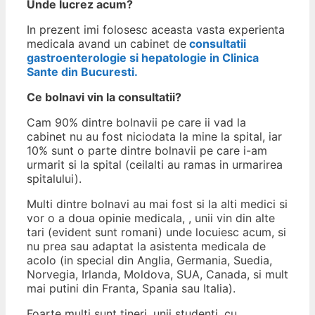
Unde lucrez acum?
In prezent imi folosesc aceasta vasta experienta
medicala avand un cabinet de
consultatii
gastroenterologie si hepatologie in Clinica
Sante din Bucuresti.
Ce bolnavi vin la consultatii?
Cam 90% dintre bolnavii pe care ii vad la
cabinet nu au fost niciodata la mine la spital, iar
10% sunt o parte dintre bolnavii pe care i-am
urmarit si la spital (ceilalti au ramas in urmarirea
spitalului).
Multi dintre bolnavi au mai fost si la alti medici si
vor o a doua opinie medicala, , unii vin din alte
tari (evident sunt romani) unde locuiesc acum, si
nu prea sau adaptat la asistenta medicala de
acolo (in special din Anglia, Germania, Suedia,
Norvegia, Irlanda, Moldova, SUA, Canada, si mult
mai putini din Franta, Spania sau Italia).
Foarte multi sunt tineri, unii studenti, cu