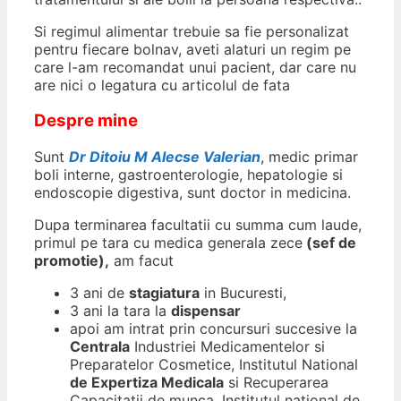
Si regimul alimentar trebuie sa fie personalizat
pentru fiecare bolnav, aveti alaturi un regim pe
care l-am recomandat unui pacient, dar care nu
are nici o legatura cu articolul de fata
Despre mine
Sunt
Dr Ditoiu M Alecse Valerian
, medic primar
boli interne, gastroenterologie, hepatologie si
endoscopie digestiva, sunt doctor in medicina.
Dupa terminarea facultatii cu summa cum laude,
primul pe tara cu medica generala zece
(sef de
promotie),
am facut
3 ani de
stagiatura
in Bucuresti,
3 ani la tara la
dispensar
apoi am intrat prin concursuri succesive la
Centrala
Industriei Medicamentelor si
Preparatelor Cosmetice, Institutul National
de Expertiza Medicala
si Recuperarea
Capacitatii de munca, Institutul national de