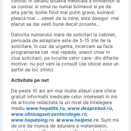
cunosc in detaliu situatia medicala a bolnavilor si
sa cunosc si omul nu numai bolnavul si pe de
alta parte, bolile fiind mai putin grave, bolnavii
pleaca mai ….veseli de la mine, este desigur mai
placut sa dai vesti bune decat proaste…
Datorita numarului mare de solicitari la cabinet,
perioada de asteptare este de 5-15 zile de la
solicitare. In caz de urgenta, incercam sa face
programarea cat mai repede, uneori chiar in
ziua solicitarii, pe locurile celor care- din diferite
motive- nu pot veni la consult (de obicei este un
astfel de loc zilnic).
Activitate pe net
De peste 10 ani am mai multe siteuri care ofera
gratuit informatii medicale celor interesati in mii
de articole redactate la un nivel de intelegere
mediu
www.hepatite.ro
,
www.despreboli.ro
,
www.clinicagastroenterologie.ro,
www.hepatolog.ro
si
www.helpme.ro
.
Sunt mii
de ore de munca de adunare a materialelor,