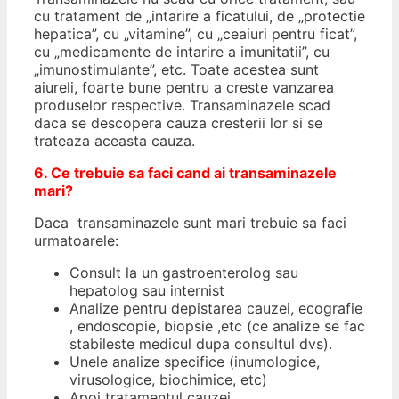
cu tratament de „intarire a ficatului, de „protectie
hepatica”, cu „vitamine”, cu „ceaiuri pentru ficat”,
cu „medicamente de intarire a imunitatii”, cu
„imunostimulante”, etc. Toate acestea sunt
aiureli, foarte bune pentru a creste vanzarea
produselor respective. Transaminazele scad
daca se descopera cauza cresterii lor si se
trateaza aceasta cauza.
6. Ce trebuie sa faci cand ai transaminazele
mari?
Daca transaminazele sunt mari trebuie sa faci
urmatoarele:
Consult la un gastroenterolog sau
hepatolog sau internist
Analize pentru depistarea cauzei, ecografie
, endoscopie, biopsie ,etc (ce analize se fac
stabileste medicul dupa consultul dvs).
Unele analize specifice (inumologice,
virusologice, biochimice, etc)
Apoi tratamentul cauzei