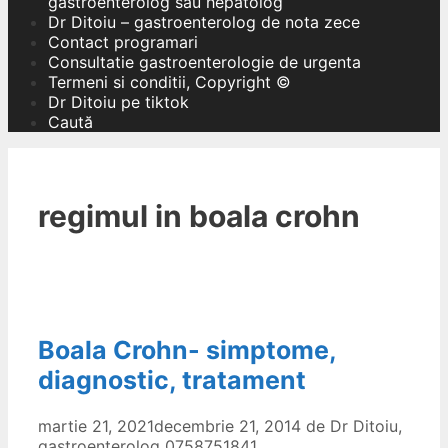
gastroenterolog sau hepatolog
Dr Ditoiu – gastroenterolog de nota zece
Contact programari
Consultatie gastroenterologie de urgenta
Termeni si conditii, Copyright ©
Dr Ditoiu pe tiktok
Caută
regimul in boala crohn
Boala Crohn- simptome,
diagnostic, tratament
martie 21, 2021
decembrie 21, 2014
de
Dr Ditoiu,
gastroenterolog 0758751841