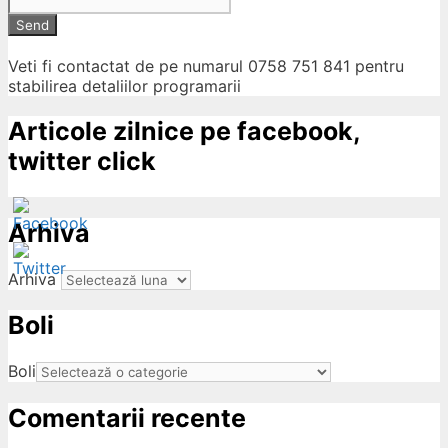
Send
Veti fi contactat de pe numarul 0758 751 841 pentru
stabilirea detaliilor programarii
Articole zilnice pe facebook,
twitter click
Arhiva
Arhiva
Boli
ow
Boli
Comentarii recente