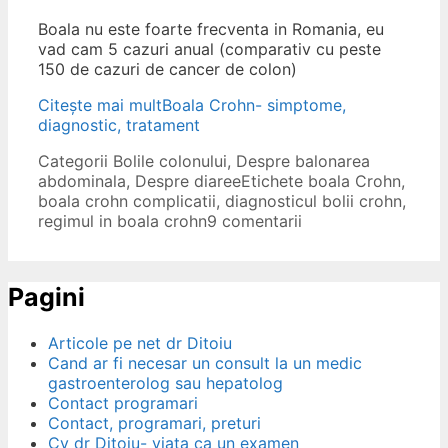
Boala nu este foarte frecventa in Romania, eu
vad cam 5 cazuri anual (comparativ cu peste
150 de cazuri de cancer de colon)
Citește mai mult
Boala Crohn- simptome,
diagnostic, tratament
Categorii
Bolile colonului
,
Despre balonarea
abdominala
,
Despre diaree
Etichete
boala Crohn
,
boala crohn complicatii
,
diagnosticul bolii crohn
,
regimul in boala crohn
9 comentarii
Pagini
Articole pe net dr Ditoiu
Cand ar fi necesar un consult la un medic
gastroenterolog sau hepatolog
Contact programari
Contact, programari, preturi
Cv dr Ditoiu- viata ca un examen