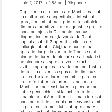
iunie 7, 2017 la 2:53 am
|
Răspunde
Copilul meu care acum are 13ani sa nascut
cu malformatie congenitala la intestinul
gros , am umblat cu el prin toate spitalele
din tara a primit zeci de diagnostice gresite
,pana am ajuns la Cluj acolo i sa pus
diagnosticul corect ,la varsta de 3 ani
copilul a suferit 2 operati la clinica de
chilurgie infantila Cluj,toate bune dupa
operatie dar pe la varsta de 7 ani se mai
plange de dureri de piceore de articulati si
pe piceoare an spte are venele forte
vizibille aproape ca la varice am am fost la
doctor cu el si mi sa spus ca ie din cauza
cresteri fortate dar mie nu mi se pare ca
creste fortat creste normal,si acum are
13ani si are aceleasi dureri la piceoare an
sptele genunchiului si la lncheitura de la
laba piciorului.Am citit mult si mam intresat
pana am dat de artcoul dumneavoastra mi
se pare ca sntomele lui sant aproximatv la
fel ca an articol dar nu prea al dore burta