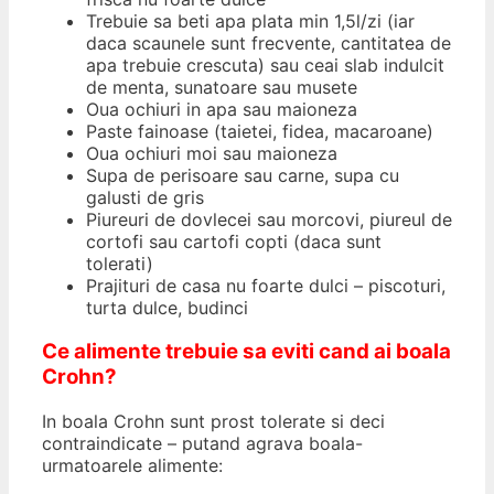
Trebuie sa beti apa plata min 1,5l/zi (iar
daca scaunele sunt frecvente, cantitatea de
apa trebuie crescuta) sau ceai slab indulcit
de menta, sunatoare sau musete
Oua ochiuri in apa sau maioneza
Paste fainoase (taietei, fidea, macaroane)
Oua ochiuri moi sau maioneza
Supa de perisoare sau carne, supa cu
galusti de gris
Piureuri de dovlecei sau morcovi, piureul de
cortofi sau cartofi copti (daca sunt
tolerati)
Prajituri de casa nu foarte dulci – piscoturi,
turta dulce, budinci
Ce alimente trebuie sa eviti cand ai boala
Crohn?
In boala Crohn sunt prost tolerate si deci
contraindicate – putand agrava boala-
urmatoarele alimente: