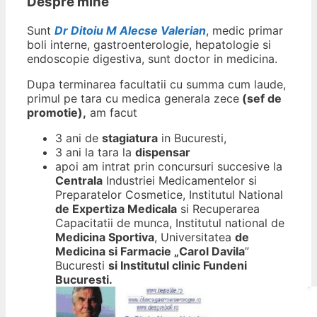
Despre mine
Sunt
Dr Ditoiu M Alecse Valerian
, medic primar
boli interne, gastroenterologie, hepatologie si
endoscopie digestiva, sunt doctor in medicina.
Dupa terminarea facultatii cu summa cum laude,
primul pe tara cu medica generala zece
(sef de
promotie),
am facut
3 ani de
stagiatura
in Bucuresti,
3 ani la tara la
dispensar
apoi am intrat prin concursuri succesive la
Centrala
Industriei Medicamentelor si
Preparatelor Cosmetice, Institutul National
de Expertiza Medicala
si Recuperarea
Capacitatii de munca, Institutul national de
Medicina Sportiva
, Universitatea
de
Medicina si Farmacie „Carol Davila
”
Bucuresti
si Institutul clinic Fundeni
Bucuresti.