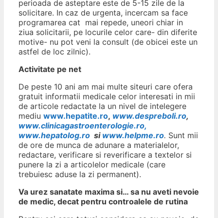
perioada de asteptare este de 5-15 zile de la
solicitare. In caz de urgenta, incercam sa face
programarea cat mai repede, uneori chiar in
ziua solicitarii, pe locurile celor care- din diferite
motive- nu pot veni la consult (de obicei este un
astfel de loc zilnic).
Activitate pe net
De peste 10 ani am mai multe siteuri care ofera
gratuit informatii medicale celor interesati in mii
de articole redactate la un nivel de intelegere
mediu
www.hepatite.ro
,
www.despreboli.ro
,
www.clinicagastroenterologie.ro,
www.hepatolog.ro
si
www.helpme.ro
.
Sunt mii
de ore de munca de adunare a materialelor,
redactare, verificare si reverificare a textelor si
punere la zi a articolelor medicale (care
trebuiesc aduse la zi permanent).
Va urez sanatate maxima si… sa nu aveti nevoie
de medic, decat pentru controalele de rutina