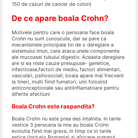
150 de cazuri de cancer de colon)
De ce apare boala Crohn?
Motivele pentru care o persoana face boala
Crohn nu sunt cunoscute, dar se pare ca
mecanismele principale tin de o dereglare a
sistemului imun, care ataca unele componente
ale mucoasei tubului digestiv. Aceasta dereglare
are si ea niste cauze presupuse- genetice,
infectioase,factori de mediu, factori alimentari,
vasculari, psihosociali; boala apare mai frecvent
la tineri, multi fiind fumatori, unii folosind
anticonceptionale sau antiinflamatoare pentru
diferite afectiuni
Boala Crohn este raspandita?
Boala Crohn nu este prea des intalnita. In tarile
vestice 3 persoana la mie au boala Crohn
evolutia fiind mai grava, in timp ce in tarile
estice (inclusiv Romania) si africane numarul