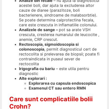
Analize din fecale
– nu ajuta la diagnosticul
acestei boli, dar ajuta la excluderea altor
cauze de diaree (parazitoze, boli
bacterienere, sindroame de malabsorbtie).
Se poate determina calprotectina fecala,
care este crescuta in inflamatiile colonului.
Analizele de sange –
pot sa arate VSH
crescuta, cresterea numarului de leucocite ,
anemie, CRP crescut.
Rectoscopia, sigmoidoscopia si
colonoscopia
, permit diagnosticul cert de
rectocolita si prelevarea de biopsii; poate fi
contraindicata in puseul sever de
rectocolita
Irigografia cu bariu
– este utila pentru
diagnostic
Alte explorari :
Explorarea cu capsula endoscopica
Examenul CT sau entero RMN
Care sunt complicatiile bolii
Crohn?