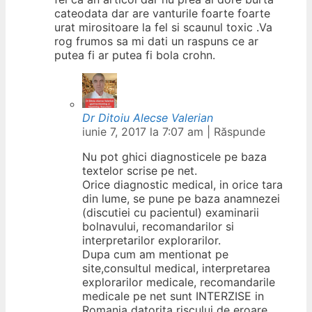
cateodata dar are vanturile foarte foarte
urat mirositoare la fel si scaunul toxic .Va
rog frumos sa mi dati un raspuns ce ar
putea fi ar putea fi bola crohn.
Dr Ditoiu Alecse Valerian
iunie 7, 2017 la 7:07 am
|
Răspunde
Nu pot ghici diagnosticele pe baza
textelor scrise pe net.
Orice diagnostic medical, in orice tara
din lume, se pune pe baza anamnezei
(discutiei cu pacientul) examinarii
bolnavului, recomandarilor si
interpretarilor explorarilor.
Dupa cum am mentionat pe
site,consultul medical, interpretarea
explorarilor medicale, recomandarile
medicale pe net sunt INTERZISE in
Romania datorita riscului de eroare.