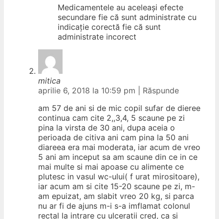
Medicamentele au aceleași efecte
secundare fie că sunt administrate cu
indicație corectă fie că sunt
administrate incorect
mitica
aprilie 6, 2018 la 10:59 pm
|
Răspunde
am 57 de ani si de mic copil sufar de dieree
continua cam cite 2,,3,4, 5 scaune pe zi
pina la virsta de 30 ani, dupa aceia o
perioada de citiva ani cam pina la 50 ani
diareea era mai moderata, iar acum de vreo
5 ani am inceput sa am scaune din ce in ce
mai multe si mai apoase cu alimente ce
plutesc in vasul wc-ului( f urat mirositoare),
iar acum am si cite 15-20 scaune pe zi, m-
am epuizat, am slabit vreo 20 kg, si parca
nu ar fi de ajuns m-i s-a imflamat colonul
rectal la intrare cu ulceratii cred, ca si