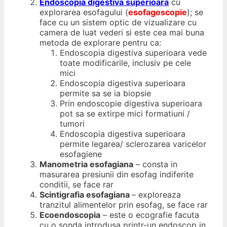
Endoscopia digestiva superioara
cu
explorarea esofagului (
esofagoscopie
); se
face cu un sistem optic de vizualizare cu
camera de luat vederi si este cea mai buna
metoda de explorare pentru ca:
Endoscopia digestiva superioara vede
toate modificarile, inclusiv pe cele
mici
Endoscopia digestiva superioara
permite sa se ia biopsie
Prin endoscopie digestiva superioara
pot sa se extirpe mici formatiuni /
tumori
Endoscopia digestiva superioara
permite legarea/ sclerozarea varicelor
esofagiene
Manometria esofagiana
– consta in
masurarea presiunii din esofag indiferite
conditii, se face rar
Scintigrafia esofagiana
– exploreaza
tranzitul alimentelor prin esofag, se face rar
Ecoendoscopia
– este o ecografie facuta
cu o sonda introdusa printr-un endoscop in