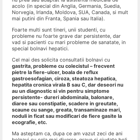
acolo (in special din Anglia, Germania, Suedia,
Norvegia, Irlanda, Moldova, SUA, Canada, si mult
mai putini din Franta, Spania sau Italia).
Foarte multi sunt tineri, unii studenti, cu
probleme nu foarte grave dar persistente, dar
vad si pacienti cu mari probleme de sanatate, in
special bolnavi hepatici.
Cel mai des solicita consultatii bolnavi cu
gastrita, probleme cu colecistul – frecvent
pietre la fiere-ulcer, boala de reflux
gastroesofagian, ciroza, steatoza hepatica,
hepatita cronica virala B sau C, dar deseori nu
au un diagnostic si vin pentru simptome
persistente- dureri abdominala, balonare,
diaree sau constipatie, scadere in greutate,
scaune cu sange, greata, transaminaze mari,
noduli in ficat sau modificari de fiere gasite la
ecografie, etc.
Ma asteptam ca, dupa ce am vazut zeci de ani
bolnavi cu cela mai diverse, grave si ciudate boli