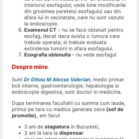
interiorul esofagului; vede bine modificarile
din grosimea peretelui esofagului sau din
afara lui in vecinatate, care nu sunt vazute
la endoscopie.
Examenul CT
– nu se face obisnuit pentru
esofag, decat daca exista o tumora care
trebuie operata, si trebuie evaluata
extinderea tumorii in afara esofagului.
Ecografia obisnuita
– nu vede esofagul
Despre mine
Sunt
Dr Ditoiu M Alecse Valerian
, medic primar
boli interne, gastroenterologie, hepatologie si
endoscopie digestiva, sunt doctor in medicina.
Dupa terminarea facultatii cu summa cum laude,
primul pe tara cu medica generala zece
(sef de
promotie),
am facut
3 ani de
stagiatura
in Bucuresti,
3 ani la tara la
dispensar
apoi am intrat prin concursuri succesive la