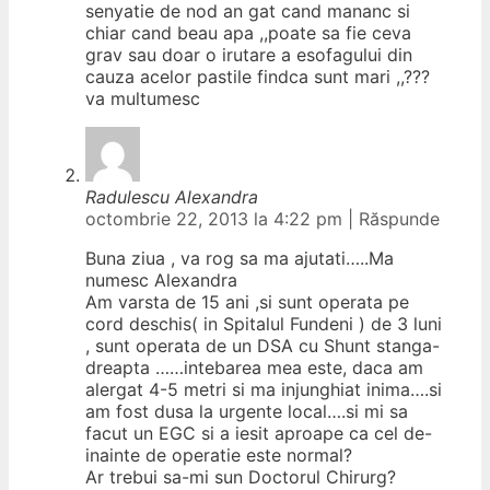
senyatie de nod an gat cand mananc si
chiar cand beau apa ,,poate sa fie ceva
grav sau doar o irutare a esofagului din
cauza acelor pastile findca sunt mari ,,???
va multumesc
Radulescu Alexandra
octombrie 22, 2013 la 4:22 pm
|
Răspunde
Buna ziua , va rog sa ma ajutati…..Ma
numesc Alexandra
Am varsta de 15 ani ,si sunt operata pe
cord deschis( in Spitalul Fundeni ) de 3 luni
, sunt operata de un DSA cu Shunt stanga-
dreapta ……intebarea mea este, daca am
alergat 4-5 metri si ma injunghiat inima….si
am fost dusa la urgente local….si mi sa
facut un EGC si a iesit aproape ca cel de-
inainte de operatie este normal?
Ar trebui sa-mi sun Doctorul Chirurg?