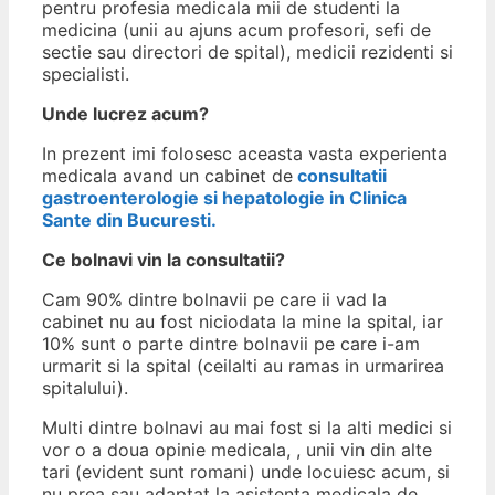
pentru profesia medicala mii de studenti la
medicina (unii au ajuns acum profesori, sefi de
sectie sau directori de spital), medicii rezidenti si
specialisti.
Unde lucrez acum?
In prezent imi folosesc aceasta vasta experienta
medicala avand un cabinet de
consultatii
gastroenterologie si hepatologie in Clinica
Sante din Bucuresti.
Ce bolnavi vin la consultatii?
Cam 90% dintre bolnavii pe care ii vad la
cabinet nu au fost niciodata la mine la spital, iar
10% sunt o parte dintre bolnavii pe care i-am
urmarit si la spital (ceilalti au ramas in urmarirea
spitalului).
Multi dintre bolnavi au mai fost si la alti medici si
vor o a doua opinie medicala, , unii vin din alte
tari (evident sunt romani) unde locuiesc acum, si
nu prea sau adaptat la asistenta medicala de