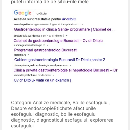
puteti informa de pe siteu-rile mele
Categorii
Analize medicale
,
Bolile esofagului
,
Despre endoscopie
Etichete
afectiunile
esofagului diagnostic
,
bolile esofagului
diagnostic
,
diagnosticul esofagului
,
explorarea
esofagului