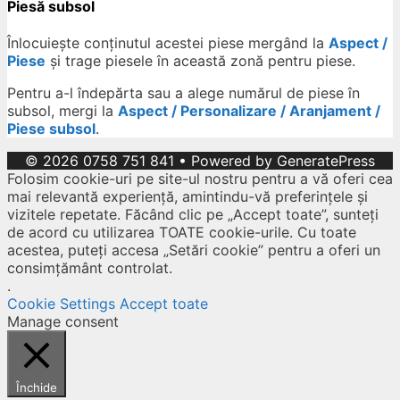
Piesă subsol
Înlocuiește conținutul acestei piese mergând la
Aspect /
Piese
și trage piesele în această zonă pentru piese.
Pentru a-l îndepărta sau a alege numărul de piese în
subsol, mergi la
Aspect / Personalizare / Aranjament /
Piese subsol
.
© 2026 0758 751 841
• Powered by
GeneratePress
Folosim cookie-uri pe site-ul nostru pentru a vă oferi cea
mai relevantă experiență, amintindu-vă preferințele și
vizitele repetate. Făcând clic pe „Accept toate”, sunteți
de acord cu utilizarea TOATE cookie-urile. Cu toate
acestea, puteți accesa „Setări cookie” pentru a oferi un
consimțământ controlat.
.
Cookie Settings
Accept toate
Manage consent
Închide