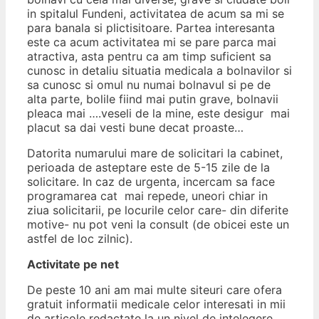
in spitalul Fundeni, activitatea de acum sa mi se
para banala si plictisitoare. Partea interesanta
este ca acum activitatea mi se pare parca mai
atractiva, asta pentru ca am timp suficient sa
cunosc in detaliu situatia medicala a bolnavilor si
sa cunosc si omul nu numai bolnavul si pe de
alta parte, bolile fiind mai putin grave, bolnavii
pleaca mai ….veseli de la mine, este desigur mai
placut sa dai vesti bune decat proaste…
Datorita numarului mare de solicitari la cabinet,
perioada de asteptare este de 5-15 zile de la
solicitare. In caz de urgenta, incercam sa face
programarea cat mai repede, uneori chiar in
ziua solicitarii, pe locurile celor care- din diferite
motive- nu pot veni la consult (de obicei este un
astfel de loc zilnic).
Activitate pe net
De peste 10 ani am mai multe siteuri care ofera
gratuit informatii medicale celor interesati in mii
de articole redactate la un nivel de intelegere