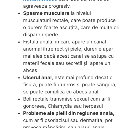
agraveaza progresiv.
Spasme musculare
la nivelul
musculaturii rectale, care poate produce
o durere foarte ascuțită, care de multe ori
dispare repede.
Fistula anala, in care apare un canal
anormal între rect și piele, durerile apar
mai ales dacă acest canal se astupa cu
materii fecale sau secretii și apare un
abces
Ulcerul anal
, este mai profund decat o
fisura, poate fi dureros si poate sangera;
se poate complica cu abces anal.
Boli rectale transmise sexual cum ar fi
gonoreea, Chlamydia sau herpesul
Probleme ale pielii din regiunea anala,
cum ar fi psoriazisul sau dermatita, pot
provoca mâncărimi sau arsuri anale