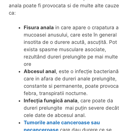
anala poate fi provocata si de multe alte cauze
ca:
Fisura anala
in care apare o crapatura a
mucoasei anusului, care este în general
insotita de o durere acută, ascuțită. Pot
exista spasme musculare asociate,
rezultând dureri prelungite pe mai multe
ore
Abcesul anal
, este o infecție bacteriană
care in afara de dureri anale prelungite,
constante si permanente, poate provoca
febra, transpiratii nocturne.
Infecția fungică anala
, care poate da
dureri prelungite mai puțin severe decât
cele date de abcesul anal.
Tumorile anale canceroase sau
necanceroase
care dau durere ce se