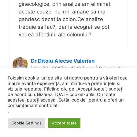
ginecologice, prin analize am eliminat
aceste cauze, nu-mi ramane sa ma
gandesc decat la colon.Ce analize
trebuie sa fac?, dar la ecograf se pot
vedea afectiuni ale colonului?
Dr Ditoiu Alecse Valerian
iulie 29, 2017 la 10:24 pm
|
Răspunde
Folosim cookie-uri pe site-ul nostru pentru a vă oferi cea
mai relevantă experiență, amintindu-vă preferințele și
vizitele repetate. Făcând clic pe „Accept toate”, sunteți
Colonul nu se vede la ecograf. Cred ca
de acord cu utilizarea TOATE cookie-urile. Cu toate
acestea, puteți accesa „Setări cookie” pentru a oferi un
v-ar fi mai util sa va medicul din zona
consimțământ controlat.
dvs, el se poate orienta usor dupa
.
consult asupra cauzei durerii
Cookie Settings
Accept toate
Cu stima