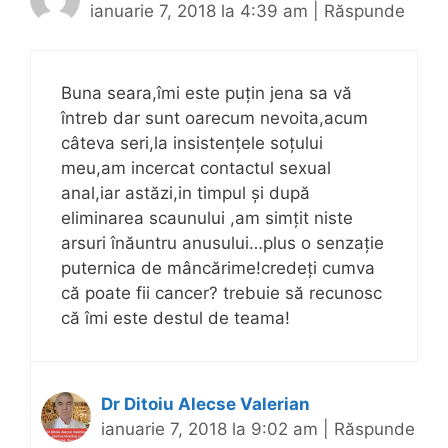
ianuarie 7, 2018 la 4:39 am
|
Răspunde
Buna seara,îmi este puțin jena sa vă
întreb dar sunt oarecum nevoita,acum
câteva seri,la insistențele soțului
meu,am incercat contactul sexual
anal,iar astăzi,in timpul și după
eliminarea scaunului ,am simțit niste
arsuri înăuntru anusului…plus o senzație
puternica de mâncărime!credeți cumva
că poate fii cancer? trebuie să recunosc
că îmi este destul de teama!
Dr Ditoiu Alecse Valerian
ianuarie 7, 2018 la 9:02 am
|
Răspunde