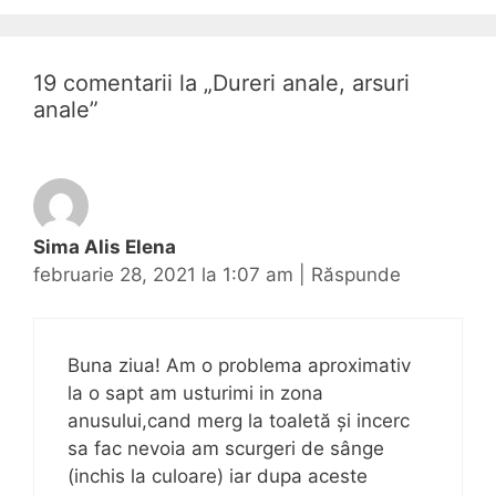
a
i
e
r
e
19 comentarii la „
Dureri anale, arsuri
a
anale
”
r
t
i
c
o
Sima Alis Elena
l
februarie 28, 2021 la 1:07 am
|
Răspunde
e
Buna ziua! Am o problema aproximativ
la o sapt am usturimi in zona
anusului,cand merg la toaletă și incerc
sa fac nevoia am scurgeri de sânge
(inchis la culoare) iar dupa aceste