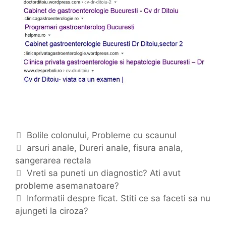
C
Bolile colonului
,
Probleme cu scaunul
a
E
arsuri anale
,
Dureri anale
,
fisura anala
,
sangerarea rectala
t
t
N
e
i
Vreti sa puneti un diagnostic? Ati avut
a
probleme asemanatoare?
g
c
v
o
h
Informatii despre ficat. Stiti ce sa faceti sa nu
i
ajungeti la ciroza?
r
e
g
i
t