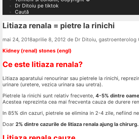
Dr Ditoiu pe tiktok
Caută
Litiaza renala = pietre la rinichi
mai 24, 2018
aprilie 8, 2012
de
Dr Ditoiu, gastroenterolo
Kidney (renal) stones (engl)
Ce este litiaza renala?
Litiaza aparatului renourinar sau pietrele la rinichi, reprez
urinare (uretere, vezica urinara sau uretra).
Pietrele la rinichi sunt relativ frecvente,
4-5% dintre oamen
Acestea reprezinta cea mai frecventa cauza de durere rena
In 85% din cazuri, pietrele se elimina in 2-4 zile, nefiind 
Doar
2% dintre cazurile de litiaza renala ajung la chirurg.
Litiaza renala cauze