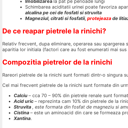
Imobilizarea
la pat pe perioade lungi
Schimbarea aciditatii urinei poate favoriza apari
alcalina pe cei de fosfati si struvita
Magneziul, citrati si fosfatii,
protejeaza
de liti
De ce reapar pietrele la rinichi?
Relativ frecvent, dupa eliminare, operarea sau spargerea si 
aparitia lor initiala (factori care au fost enumerati mai sus 
Compozitia pietrelor de la rinichi
Rareori pietrele de la rinichi sunt formati dintr-o singura 
Cel mai frecvent pietrele de la rinichi sunt formate din ur
Calciu
– cca 70 – 90% din pietrele renale sunt format
Acid uric
– reprezinta cam 10% din pietrele de la rinic
Struvita
, este formata din fosfat de magneziu si a
Cistina
–
este un aminoacid din care se formeaza pro
Xantina
.