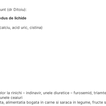
unt (dr Ditoiu):
dus de lichide
alciu, acid uric, cistina)
elor la rinichi – indinavir, unele diuretice – furosemid, triam
 unele ceaiuri
rta, alimentatia bogata in carne si saraca in legume, fructe s