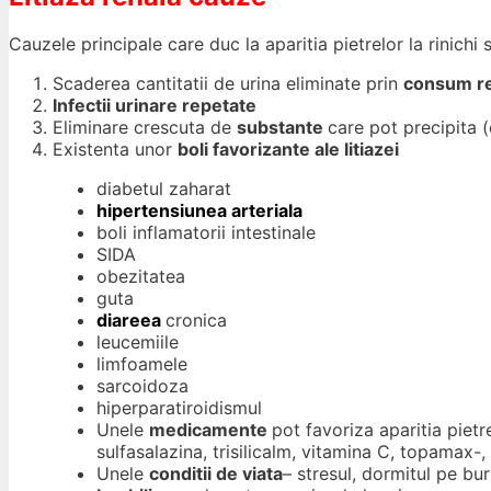
Cauzele principale care duc la aparitia pietrelor la rinichi s
Scaderea cantitatii de urina eliminate prin
consum re
Infectii urinare repetate
Eliminare crescuta de
substante
care pot precipita (c
Existenta unor
boli favorizante ale litiazei
diabetul zaharat
hipertensiunea arteriala
boli inflamatorii intestinale
SIDA
obezitatea
guta
diareea
cronica
leucemiile
limfoamele
sarcoidoza
hiperparatiroidismul
Unele
medicamente
pot favoriza aparitia pietr
sulfasalazina, trisilicalm, vitamina C, topamax-,
Unele
conditii de viata
– stresul, dormitul pe bu