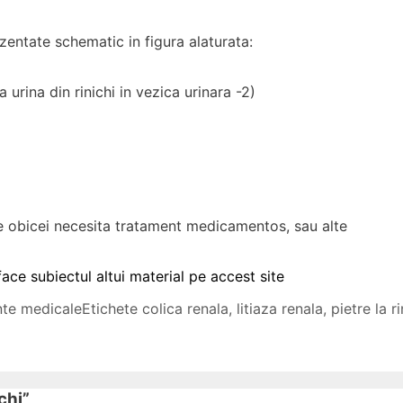
ezentate schematic in figura alaturata:
 urina din rinichi in vezica urinara -2)
 de obicei necesita tratament medicamentos, sau alte
 face subiectul altui material pe accest site
te medicale
Etichete
colica renala
,
litiaza renala
,
pietre la ri
ichi
”