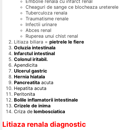
Embolie renala cu infarct renal
Cheaguri de sange ce blocheaza ureterele
Tuberculoza renala
Traumatisme renale
Infectii urinare
Abces renal
Ruperea unui chist renal
Litiaza biliara =
pietrele le fiere
Ocluzia intestinala
Infarctul intestinal
Colonul iritabil.
Apendicita
Ulcerul gastric
Hernia hiatala
Pancreatita
acuta
Hepatita acuta
Peritonita
Bolile inflamatorii intestinale
Crizele de inima
Criza de
lombosciatica
Litiaza renala diagnostic