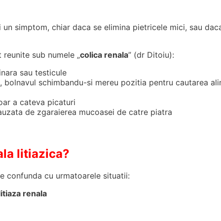
ci un simptom, chiar daca se elimina pietricele mici, sau dac
nt reunite sub numele „
colica renala
” (dr Ditoiu):
inara sau testicule
, bolnavul schimbandu-si mereu pozitia pentru cautarea alina
oar a cateva picaturi
auzata de zgaraierea mucoasei de catre piatra
la litiazica?
te confunda cu urmatoarele situatii:
itiaza renala