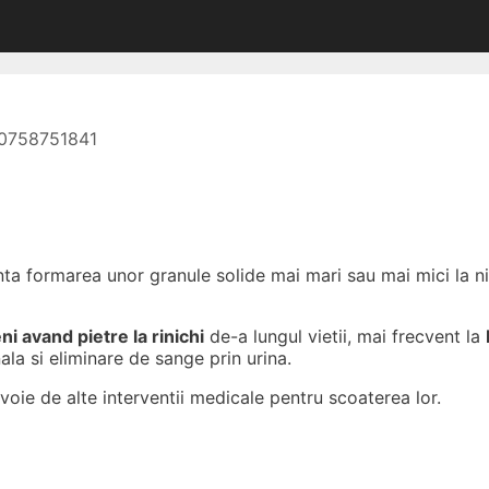
g 0758751841
inta formarea unor granule solide mai mari sau mai mici la nive
i avand pietre la rinichi
de-a lungul vietii, mai frecvent la
la si eliminare de sange prin urina.
nevoie de alte interventii medicale pentru scoaterea lor.