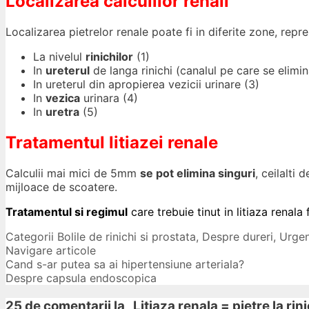
Localizarea calculilor renali
Localizarea pietrelor renale poate fi in diferite zone, repr
La nivelul
rinichilor
(1)
In
ureterul
de langa rinichi (canalul pe care se elimina
In ureterul din apropierea vezicii urinare (3)
In
vezica
urinara (4)
In
uretra
(5)
Tratamentul litiazei renale
Calculii mai mici de 5mm
se pot elimina singuri
, ceilalti
mijloace de scoatere.
Tratamentul si regimul
care trebuie tinut in litiaza renala
Categorii
Bolile de rinichi si prostata
,
Despre dureri
,
Urgen
Navigare articole
Cand s-ar putea sa ai hipertensiune arteriala?
Despre capsula endoscopica
25 de comentarii la „
Litiaza renala = pietre la rin