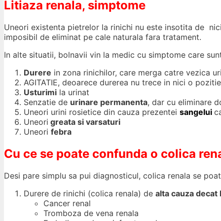
Litiaza renala, simptome
Uneori existenta pietrelor la rinichi nu este insotita de ni
imposibil de eliminat pe cale naturala fara tratament.
In alte situatii, bolnavii vin la medic cu simptome care su
Durere
in zona rinichilor, care merga catre vezica ur
AGITATIE, deoarece durerea nu trece in nici o pozitie
Usturimi
la urinat
Senzatie de
urinare permanenta
, dar cu eliminare d
Uneori urini rosietice din cauza prezentei
sangelui
c
Uneori
greata si varsaturi
Uneori
febra
Cu ce se poate confunda o colica rena
Desi pare simplu sa pui diagnosticul, colica renala se poa
Durere de rinichi (colica renala) de
alta cauza decat l
Cancer renal
Tromboza de vena renala