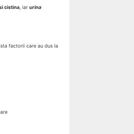
si cistina
, iar
urina
sta factorii care au dus la
nare