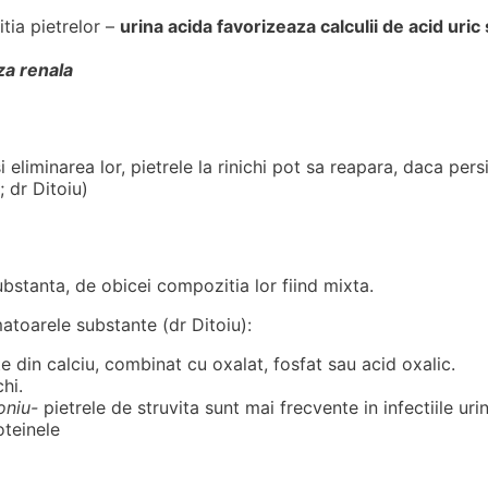
tia pietrelor –
urina acida favorizeaza calculii de acid uric 
aza renala
eliminarea lor, pietrele la rinichi pot sa reapara, daca persi
; dr Ditoiu)
substanta, de obicei compozitia lor fiind mixta.
matoarele substante (dr Ditoiu):
e din calciu, combinat cu oxalat, fosfat sau acid oxalic.
hi.
moniu-
pietrele de struvita sunt mai frecvente in infectiile uri
teinele