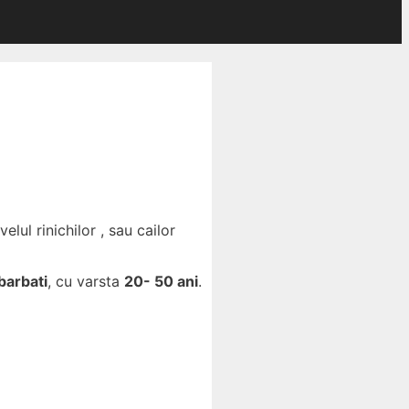
lul rinichilor , sau cailor
barbati
, cu varsta
20- 50 ani
.