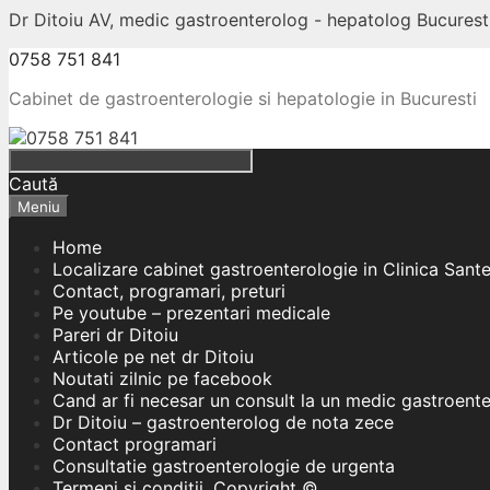
Dr Ditoiu AV, medic gastroenterolog - hepatolog Bucuresti
0758 751 841
Cabinet de gastroenterologie si hepatologie in Bucuresti
Caută
Meniu
Home
Localizare cabinet gastroenterologie in Clinica Sant
Contact, programari, preturi
Pe youtube – prezentari medicale
Pareri dr Ditoiu
Articole pe net dr Ditoiu
Noutati zilnic pe facebook
Cand ar fi necesar un consult la un medic gastroent
Dr Ditoiu – gastroenterolog de nota zece
Contact programari
Consultatie gastroenterologie de urgenta
Termeni si conditii, Copyright ©