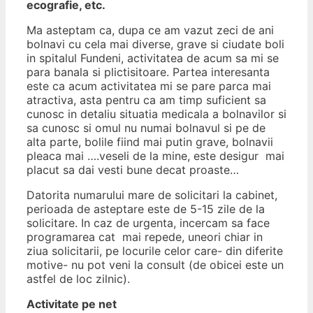
ecografie, etc.
Ma asteptam ca, dupa ce am vazut zeci de ani
bolnavi cu cela mai diverse, grave si ciudate boli
in spitalul Fundeni, activitatea de acum sa mi se
para banala si plictisitoare. Partea interesanta
este ca acum activitatea mi se pare parca mai
atractiva, asta pentru ca am timp suficient sa
cunosc in detaliu situatia medicala a bolnavilor si
sa cunosc si omul nu numai bolnavul si pe de
alta parte, bolile fiind mai putin grave, bolnavii
pleaca mai ….veseli de la mine, este desigur mai
placut sa dai vesti bune decat proaste…
Datorita numarului mare de solicitari la cabinet,
perioada de asteptare este de 5-15 zile de la
solicitare. In caz de urgenta, incercam sa face
programarea cat mai repede, uneori chiar in
ziua solicitarii, pe locurile celor care- din diferite
motive- nu pot veni la consult (de obicei este un
astfel de loc zilnic).
Activitate pe net