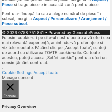
Piese
și trage piesele în această zonă pentru piese.
Pentru a-l îndepărta sau a alege numărul de piese în
subsol, mergi la
Aspect / Personalizare / Aranjament /
Piese subsol
.
© 2026 0758 751 841
• Powered by
GeneratePress
Folosim cookie-uri pe site-ul nostru pentru a vă oferi cea
mai relevantă experiență, amintindu-vă preferințele și
vizitele repetate. Făcând clic pe „Accept toate”, sunteți
de acord cu utilizarea TOATE cookie-urile. Cu toate
acestea, puteți accesa „Setări cookie” pentru a oferi un
consimțământ controlat.
.
Cookie Settings
Accept toate
Manage consent
Închide
Privacy Overview