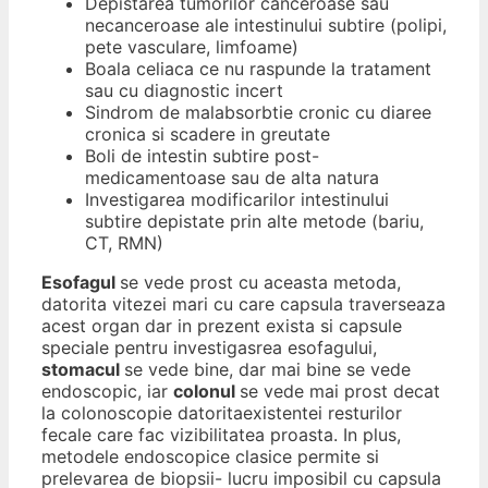
Depistarea tumorilor canceroase sau
necanceroase ale intestinului subtire (polipi,
pete vasculare, limfoame)
Boala celiaca ce nu raspunde la tratament
sau cu diagnostic incert
Sindrom de malabsorbtie cronic cu diaree
cronica si scadere in greutate
Boli de intestin subtire post-
medicamentoase sau de alta natura
Investigarea modificarilor intestinului
subtire depistate prin alte metode (bariu,
CT, RMN)
Esofagul
se vede prost cu aceasta metoda,
datorita vitezei mari cu care capsula traverseaza
acest organ dar in prezent exista si capsule
speciale pentru investigasrea esofagului,
stomacul
se vede bine, dar mai bine se vede
endoscopic, iar
colonul
se vede mai prost decat
la colonoscopie datoritaexistentei resturilor
fecale care fac vizibilitatea proasta. In plus,
metodele endoscopice clasice permite si
prelevarea de biopsii- lucru imposibil cu capsula