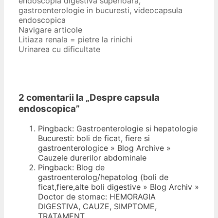
endoscopia digestiva superioara
,
gastroenterologie in bucuresti
,
videocapsula
endoscopica
Navigare articole
Litiaza renala = pietre la rinichi
Urinarea cu dificultate
2 comentarii la „
Despre capsula
endoscopica
”
Pingback: Gastroenterologie si hepatologie
Bucuresti: boli de ficat, fiere si
gastroenterologice » Blog Archive »
Cauzele durerilor abdominale
Pingback: Blog de
gastroenterolog/hepatolog (boli de
ficat,fiere,alte boli digestive » Blog Archiv »
Doctor de stomac: HEMORAGIA
DIGESTIVA, CAUZE, SIMPTOME,
TRATAMENT