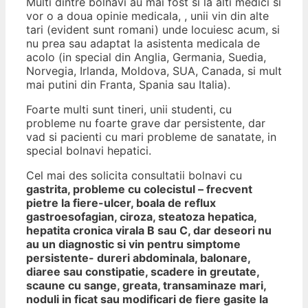
Multi dintre bolnavi au mai fost si la alti medici si
vor o a doua opinie medicala, , unii vin din alte
tari (evident sunt romani) unde locuiesc acum, si
nu prea sau adaptat la asistenta medicala de
acolo (in special din Anglia, Germania, Suedia,
Norvegia, Irlanda, Moldova, SUA, Canada, si mult
mai putini din Franta, Spania sau Italia).
Foarte multi sunt tineri, unii studenti, cu
probleme nu foarte grave dar persistente, dar
vad si pacienti cu mari probleme de sanatate, in
special bolnavi hepatici.
Cel mai des solicita consultatii bolnavi cu
gastrita, probleme cu colecistul – frecvent
pietre la fiere-ulcer, boala de reflux
gastroesofagian, ciroza, steatoza hepatica,
hepatita cronica virala B sau C, dar deseori nu
au un diagnostic si vin pentru simptome
persistente- dureri abdominala, balonare,
diaree sau constipatie, scadere in greutate,
scaune cu sange, greata, transaminaze mari,
noduli in ficat sau modificari de fiere gasite la