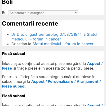
Boli
ow
Boli
Comentarii recente
Dr Ditoiu, gastroenterolog 0758751841
la
Sfatul
medicului – forum in cancer
Crisstian
la
Sfatul medicului – forum in cancer
Piesă subsol
Înlocuiește conținutul acestei piese mergând la
Aspect /
Piese
și trage piesele în această zonă pentru piese.
Pentru a-l îndepărta sau a alege numărul de piese în
subsol, mergi la
Aspect / Personalizare / Aranjament /
Piese subsol
.
Piesă subsol
Înlocuiește conținutul acestei piese mergând la
Aspect /