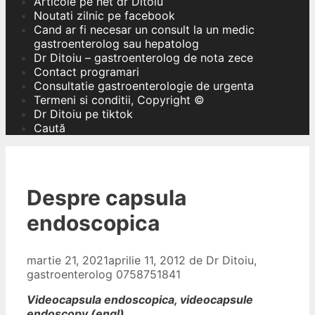
Articole pe net dr Ditoiu
Noutati zilnic pe facebook
Cand ar fi necesar un consult la un medic
gastroenterolog sau hepatolog
Dr Ditoiu – gastroenterolog de nota zece
Contact programari
Consultatie gastroenterologie de urgenta
Termeni si conditii, Copyright ©
Dr Ditoiu pe tiktok
Caută
Despre capsula
endoscopica
martie 21, 2021
aprilie 11, 2012
de
Dr Ditoiu,
gastroenterolog 0758751841
Videocapsula endoscopica, videocapsule
endoscopy (engl)