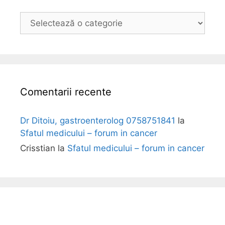
B
o
l
i
Comentarii recente
Dr Ditoiu, gastroenterolog 0758751841
la
Sfatul medicului – forum in cancer
Crisstian
la
Sfatul medicului – forum in cancer