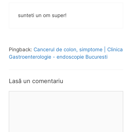
sunteti un om super!
Pingback:
Cancerul de colon, simptome | Clinica
Gastroenterologie - endoscopie Bucuresti
Lasă un comentariu
C
o
m
e
n
t