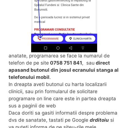
anatate, programarea se face la numarul de
telefon de pe site
0758 751 841
, sau
direct
apasand butonul din josul ecranului stanga al
telefonului mobil
.
In dreapta aveti butonul cu harta localizarii
clinicii, sau prin formularul de solicitare
programare on line care este in partea dreapta
sus a paginii de web
Daca doriti sa gasiti informatii despre problema
dvs de sanatate, tastati pe Google
drditoiu
si
va puteti informa de pe siteu-rile mele