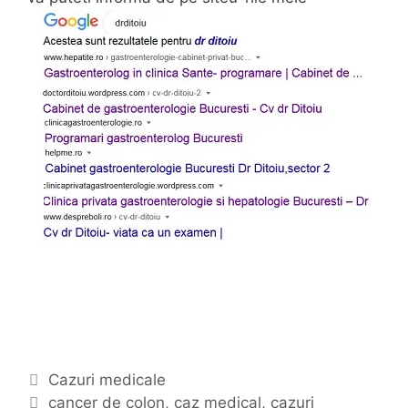
C
Cazuri medicale
a
E
cancer de colon
,
caz medical
,
cazuri