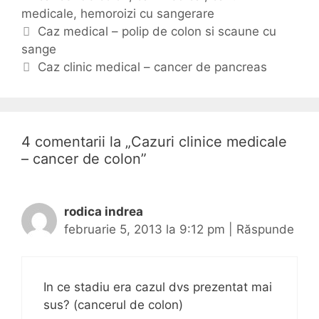
medicale
t
t
,
hemoroizi cu sangerare
N
e
i
Caz medical – polip de colon si scaune cu
a
sange
g
c
v
o
h
Caz clinic medical – cancer de pancreas
i
r
e
g
i
t
a
i
e
r
4 comentarii la „
Cazuri clinice medicale
e
– cancer de colon
”
a
r
t
rodica indrea
i
februarie 5, 2013 la 9:12 pm
|
Răspunde
c
o
l
In ce stadiu era cazul dvs prezentat mai
e
sus? (cancerul de colon)