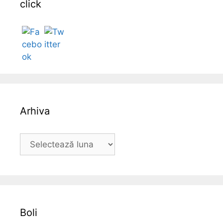
click
Follow
Arhiva
A
r
h
i
v
a
Boli