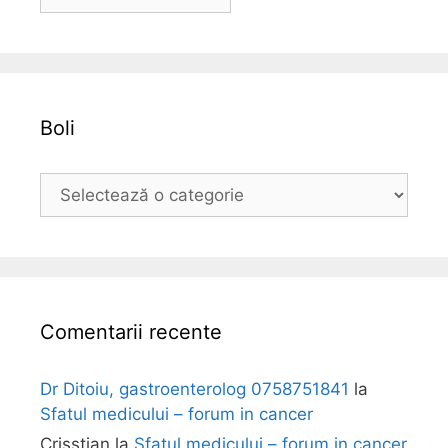
r
h
i
v
a
Boli
B
o
l
i
Comentarii recente
Dr Ditoiu, gastroenterolog 0758751841
la
Sfatul medicului – forum in cancer
Crisstian
la
Sfatul medicului – forum in cancer