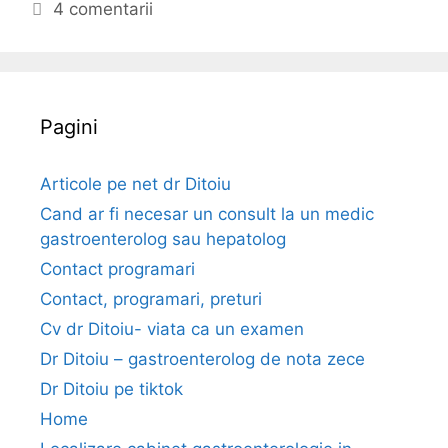
i
e
i
4 comentarii
c
g
c
l
o
h
i
r
e
n
i
t
Pagini
i
i
e
c
e
Articole pe net dr Ditoiu
m
Cand ar fi necesar un consult la un medic
e
gastroenterolog sau hepatolog
d
Contact programari
i
Contact, programari, preturi
c
a
Cv dr Ditoiu- viata ca un examen
l
Dr Ditoiu – gastroenterolog de nota zece
e
Dr Ditoiu pe tiktok
–
Home
c