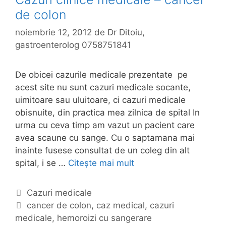
de colon
noiembrie 12, 2012
de
Dr Ditoiu,
gastroenterolog 0758751841
De obicei cazurile medicale prezentate pe
acest site nu sunt cazuri medicale socante,
uimitoare sau uluitoare, ci cazuri medicale
obisnuite, din practica mea zilnica de spital In
urma cu ceva timp am vazut un pacient care
avea scaune cu sange. Cu o saptamana mai
inainte fusese consultat de un coleg din alt
spital, i se …
Citește mai mult
C
a
z
C
Cazuri medicale
u
a
E
cancer de colon
,
caz medical
,
cazuri
r
medicale
t
t
,
hemoroizi cu sangerare