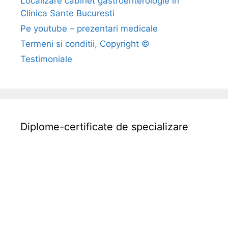
Localizare cabinet gastroenterologie in
a
Clinica Sante Bucuresti
n
c
Pe youtube – prezentari medicale
e
Termeni si conditii, Copyright ©
r
Testimoniale
d
e
c
o
l
Diplome-certificate de specializare
o
n