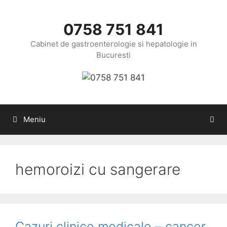
Sari
la
0758 751 841
conținut
Cabinet de gastroenterologie si hepatologie in
Bucuresti
Meniu
hemoroizi cu sangerare
Cazuri clinice medicale – cancer