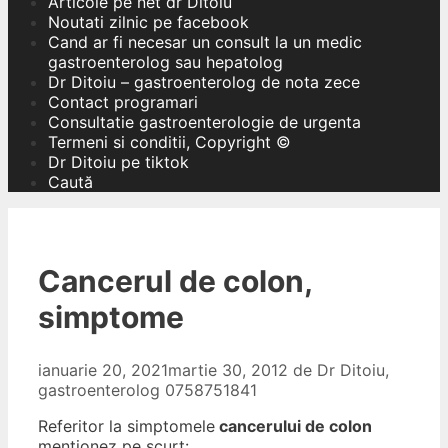
Articole pe net dr Ditoiu
Noutati zilnic pe facebook
Cand ar fi necesar un consult la un medic
gastroenterolog sau hepatolog
Dr Ditoiu – gastroenterolog de nota zece
Contact programari
Consultatie gastroenterologie de urgenta
Termeni si conditii, Copyright ©
Dr Ditoiu pe tiktok
Caută
Cancerul de colon,
simptome
ianuarie 20, 2021
martie 30, 2012
de
Dr Ditoiu,
gastroenterolog 0758751841
Referitor la simptomele
cancerului de colon
mentionez pe scurt: