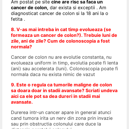
Am postat pe site
cine are risc sa faca un
cancer de colon,
dar exista si exceptii . Am
diagnosticat cancer de colon si la 18 ani la o
fetita .
8. V-as mai intreba in cat timp evolueaza (se
formeaza un cancer de colon?). Trebuie luni de
zile, ani de zile? Cum de colonoscopia a fost
normala?
Cancer de colon nu are evolutie constanta, nu
evolueaza uniform in timp, evolutia poate fi lenta
(ani) sau accelerata (luni). Colonoscopia poate fi
normala daca nu exista nimic de vazut
9. Este o regula ca tumorile maligne de colon
sa doara doar in stadii avansate? Scriati undeva
aici ca ele pot sa dea dureri in stadii mai
avansate.
Durerea intr-un cancer apare in general atunci
cand tumora irita un nerv din zona prin invazie
sau prin obstructia colonului care duce la