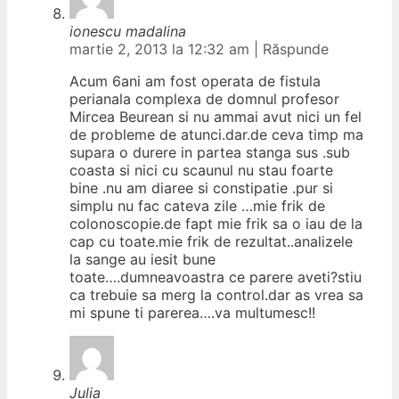
ionescu madalina
martie 2, 2013 la 12:32 am
|
Răspunde
Acum 6ani am fost operata de fistula
perianala complexa de domnul profesor
Mircea Beurean si nu ammai avut nici un fel
de probleme de atunci.dar.de ceva timp ma
supara o durere in partea stanga sus .sub
coasta si nici cu scaunul nu stau foarte
bine .nu am diaree si constipatie .pur si
simplu nu fac cateva zile …mie frik de
colonoscopie.de fapt mie frik sa o iau de la
cap cu toate.mie frik de rezultat..analizele
la sange au iesit bune
toate….dumneavoastra ce parere aveti?stiu
ca trebuie sa merg la control.dar as vrea sa
mi spune ti parerea….va multumesc!!
Julia