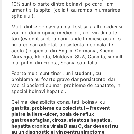
10% sunt o parte dintre bolnavii pe care i-am
urmarit si la spital (ceilalti au ramas in urmarirea
spitalului).
Multi dintre bolnavi au mai fost si la alti medici si
vor o a doua opinie medicala, , unii vin din alte
tari (evident sunt romani) unde locuiesc acum, si
nu prea sau adaptat la asistenta medicala de
acolo (in special din Anglia, Germania, Suedia,
Norvegia, Irlanda, Moldova, SUA, Canada, si mult
mai putini din Franta, Spania sau Italia).
Foarte multi sunt tineri, unii studenti, cu
probleme nu foarte grave dar persistente, dar
vad si pacienti cu mari probleme de sanatate, in
special bolnavi hepatici.
Cel mai des solicita consultatii bolnavi cu
gastrita, probleme cu colecistul – frecvent
pietre la fiere-ulcer, boala de reflux
gastroesofagian, ciroza, steatoza hepatica,
hepatita cronica virala B sau C, dar deseori nu
au un diagnostic si vin pentru simptome