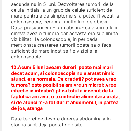
secunda nu in 5 luni. Dezvoltarea tumorii de la
celula initiala la un grup de celule suficient de
mare pentru a da simptome si a putea fi vazut la
colonoscopie, cere mai multe luni de obicei.
Daca presupunem – prin absurd- ca acum 5 luni
cineva avea o tumora dar aceasta era sub limita
vizibilitatii la colonoscopie, in perioada
mentionata cresterea tumorii poate sa o faca
suficient de mare incat sa fie vizibila la
colonoscopie.
12.Acum 5 luni aveam dureri, poate mai mari
decat acum, si colonoscopia nu a aratat nimic
atunci. era normala. Ce credeti? pot avea vreo
tumora? este posibil sa am vreun microb,vreo
infectie in intestin? pt ca totul a inceput de la
faptul ca am avut o toxinfectie alimentara urata,
si de atunci m-a tot durut abdomenul, in partea
de jos, stanga
Date teoretice despre durerea abdominala in
stanga sunt deja postate pe site