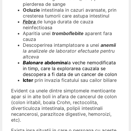
pierderea de sange
Ocluzie
intestinala in cazuri avansate, prin
cresterea tumorii care astupa intestinul
Febra
de lunga durata de cauza
neinfectioasa
Aparitia unei
tromboflebite
aparent fara
cauza
Descoperirea intamplatoare a unei
anemii
la analizele de laborator efectuate pentru
altceva
Balonare
abdomina
la veche nemodificata
in timp, care la explorarea cauzala se
descopera a fi data de un cancer de colon
Icter
prin invazia ficatului sau cailor biliare
Evident ca unele dintre simptomele mentioante
apar si in alte boli in afara de cancerul de colon
(colon iritabil, boala Crohn, rectocolita,
diverticuloza intestinala, polipii intestinali
necancerosi, parazitoze digestive, hemoroizi,
etc).
Exista insa situatii in care o persoana cu aceste