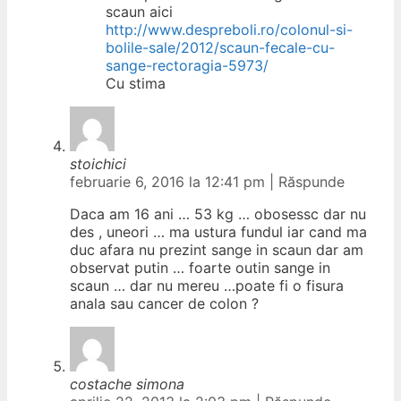
scaun aici
http://www.despreboli.ro/colonul-si-
bolile-sale/2012/scaun-fecale-cu-
sange-rectoragia-5973/
Cu stima
stoichici
februarie 6, 2016 la 12:41 pm
|
Răspunde
Daca am 16 ani … 53 kg … obosessc dar nu
des , uneori … ma ustura fundul iar cand ma
duc afara nu prezint sange in scaun dar am
observat putin … foarte outin sange in
scaun … dar nu mereu …poate fi o fisura
anala sau cancer de colon ?
costache simona