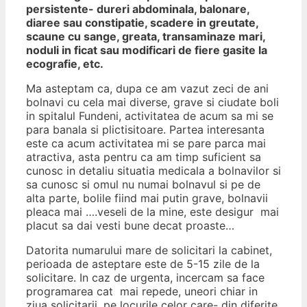
persistente- dureri abdominala, balonare,
diaree sau constipatie, scadere in greutate,
scaune cu sange, greata, transaminaze mari,
noduli in ficat sau modificari de fiere gasite la
ecografie, etc.
Ma asteptam ca, dupa ce am vazut zeci de ani
bolnavi cu cela mai diverse, grave si ciudate boli
in spitalul Fundeni, activitatea de acum sa mi se
para banala si plictisitoare. Partea interesanta
este ca acum activitatea mi se pare parca mai
atractiva, asta pentru ca am timp suficient sa
cunosc in detaliu situatia medicala a bolnavilor si
sa cunosc si omul nu numai bolnavul si pe de
alta parte, bolile fiind mai putin grave, bolnavii
pleaca mai ….veseli de la mine, este desigur mai
placut sa dai vesti bune decat proaste…
Datorita numarului mare de solicitari la cabinet,
perioada de asteptare este de 5-15 zile de la
solicitare. In caz de urgenta, incercam sa face
programarea cat mai repede, uneori chiar in
ziua solicitarii, pe locurile celor care- din diferite