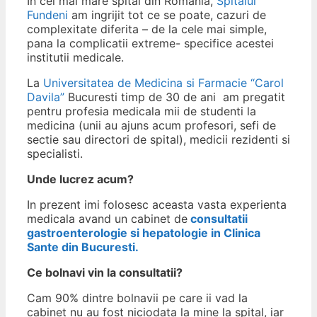
In cel mai mare spital din Romania,
Spitalul
Fundeni
am ingrijit tot ce se poate, cazuri de
complexitate diferita – de la cele mai simple,
pana la complicatii extreme- specifice acestei
institutii medicale.
La
Universitatea de Medicina si Farmacie “Carol
Davila”
Bucuresti timp de 30 de ani am pregatit
pentru profesia medicala mii de studenti la
medicina (unii au ajuns acum profesori, sefi de
sectie sau directori de spital), medicii rezidenti si
specialisti.
Unde lucrez acum?
In prezent imi folosesc aceasta vasta experienta
medicala avand un cabinet de
consultatii
gastroenterologie si hepatologie in Clinica
Sante din Bucuresti.
Ce bolnavi vin la consultatii?
Cam 90% dintre bolnavii pe care ii vad la
cabinet nu au fost niciodata la mine la spital, iar