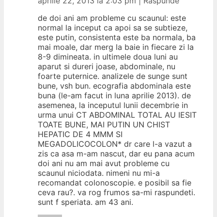
aprilie 22, 2013 la 2:03 pm
|
Răspunde
de doi ani am probleme cu scaunul: este
normal la inceput ca apoi sa se subtieze,
este putin, consistenta este ba normala, ba
mai moale, dar merg la baie in fiecare zi la
8-9 dimineata. in ultimele doua luni au
aparut si dureri joase, abdominale, nu
foarte puternice. analizele de sunge sunt
bune, vsh bun. ecografia abdominala este
buna (le-am facut in luna aprilie 2013). de
asemenea, la inceputul lunii decembrie in
urma unui CT ABDOMINAL TOTAL AU IESIT
TOATE BUNE, MAI PUTIN UN CHIST
HEPATIC DE 4 MMM SI
MEGADOLICOCOLON* dr care l-a vazut a
zis ca asa m-am nascut, dar eu pana acum
doi ani nu am mai avut probleme cu
scaunul niciodata. nimeni nu mi-a
recomandat colonoscopie. e posibil sa fie
ceva rau?. va rog frumos sa-mi raspundeti.
sunt f speriata. am 43 ani.