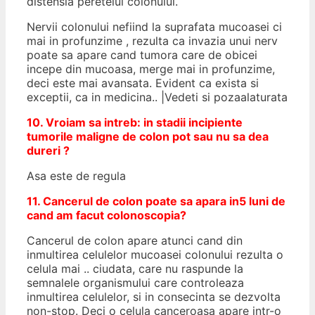
distensia peretelui colonului.
Nervii colonului nefiind la suprafata mucoasei ci
mai in profunzime , rezulta ca invazia unui nerv
poate sa apare cand tumora care de obicei
incepe din mucoasa, merge mai in profunzime,
deci este mai avansata. Evident ca exista si
exceptii, ca in medicina.. |Vedeti si pozaalaturata
10. Vroiam sa intreb: in stadii incipiente
tumorile maligne de colon pot sau nu sa dea
dureri ?
Asa este de regula
11. Cancerul de colon poate sa apara in5 luni de
cand am facut colonoscopia?
Cancerul de colon apare atunci cand din
inmultirea celulelor mucoasei colonului rezulta o
celula mai .. ciudata, care nu raspunde la
semnalele organismului care controleaza
inmultirea celulelor, si in consecinta se dezvolta
non-stop. Deci o celula canceroasa apare intr-o