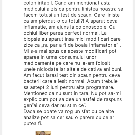
colon iritabil. Cand am mentionat asta
medicului a zis ca pentru linistea noastra sa
facem totusi un test de scaun. Care liniste
ca am pierdut-o cu totul!?! A aparut ceva
inflamatie, am ajuns la colonoscopie. Cu
ochiul liber parea perfect normal. La
biopsie au aparut insa mici modificari care
zice ca „nu par a fi de boala inflamatorie” .
Mi s-a mai spus ca aceste modificari pot
aparea in urma consumului unor
medicamente pe care nu le-am folosit
unele niciodata iar altele de cativa ani buni.
Am facut iarasi test din scaun pentru ceva
bacterii care a iesit normal. Acum trebuie
sa astept 2 luni pentru alta programare.
Mentionez ca nu sunt in tara. Nu pot sa-mi
explic cum pot sa dea un astfel de raspuns
gen”ai ceva dar nu stim ce”.
Daca se poate va rog un sfat cu ce alte
analize pot sa cer sau o parere cu ce ar
putea fi.