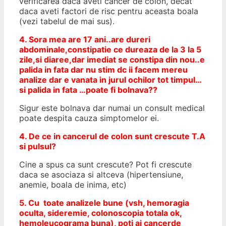
verificarea daca aveti cancer de colon, decat
daca aveti factori de risc pentru aceasta boala
(vezi tabelul de mai sus).
4. Sora mea are 17 ani..are dureri
abdominale,constipatie ce dureaza de la 3 la 5
zile,si diaree,dar imediat se constipa din nou..e
palida in fata dar nu stim dc ii facem mereu
analize dar e vanata in jurul ochilor tot timpul…
si palida in fata …poate fi bolnava??
Sigur este bolnava dar numai un consult medical
poate despita cauza simptomelor ei.
4. De ce in cancerul de colon sunt crescute T.A
si pulsul?
Cine a spus ca sunt crescute? Pot fi crescute
daca se asociaza si altceva (hipertensiune,
anemie, boala de inima, etc)
5. Cu toate analizele bune (vsh, hemoragia
oculta, sideremie, colonoscopia totala ok,
hemoleucograma buna), poti ai cancerde