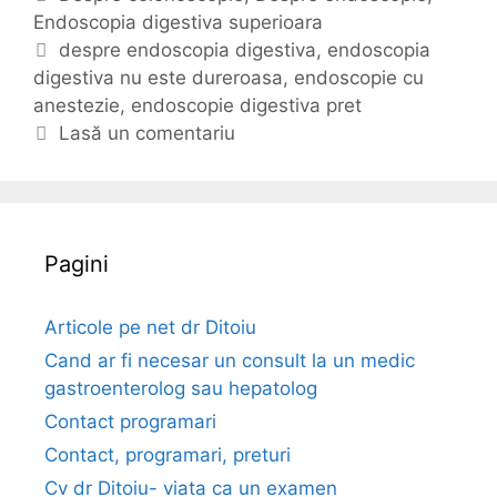
c
Endoscopia digestiva superioara
a
u
t
E
despre endoscopia digestiva
,
endoscopia
r
digestiva nu este dureroasa
e
t
,
endoscopie cu
t
anestezie
g
i
,
endoscopie digestiva pret
d
o
c
Lasă un comentariu
e
r
h
s
i
e
p
i
t
r
e
Pagini
e
e
n
Articole pe net dr Ditoiu
d
Cand ar fi necesar un consult la un medic
o
gastroenterolog sau hepatolog
s
Contact programari
c
Contact, programari, preturi
o
p
Cv dr Ditoiu- viata ca un examen