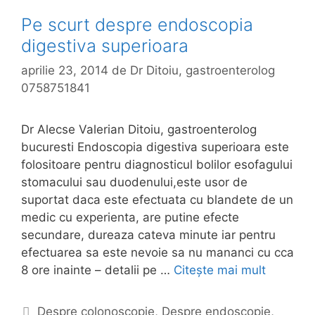
Pe scurt despre endoscopia
digestiva superioara
aprilie 23, 2014
de
Dr Ditoiu, gastroenterolog
0758751841
Dr Alecse Valerian Ditoiu, gastroenterolog
bucuresti Endoscopia digestiva superioara este
folositoare pentru diagnosticul bolilor esofagului
stomacului sau duodenului,este usor de
suportat daca este efectuata cu blandete de un
medic cu experienta, are putine efecte
secundare, dureaza cateva minute iar pentru
efectuarea sa este nevoie sa nu mananci cu cca
8 ore inainte – detalii pe …
Citește mai mult
P
e
s
C
Despre colonoscopie
,
Despre endoscopie
,