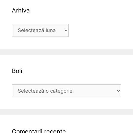
Arhiva
A
r
h
i
v
a
Boli
B
o
l
i
Comentarii recente