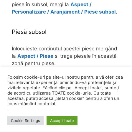
piese în subsol, mergi la
Aspect /
Personalizare / Aranjament / Piese subsol
.
Piesă subsol
Înlocuiește conținutul acestei piese mergând
la
Aspect / Piese
și trage piesele în această
zonă pentru piese.
Folosim cookie-uri pe site-ul nostru pentru a vă oferi cea
Pentru a-l îndepărta sau a alege numărul de
mai relevantă experiență, amintindu-vă preferințele și
piese în subsol, mergi la
Aspect /
vizitele repetate. Făcând clic pe „Accept toate”, sunteți
Personalizare / Aranjament / Piese subsol
.
de acord cu utilizarea TOATE cookie-urile. Cu toate
acestea, puteți accesa „Setări cookie” pentru a oferi un
consimțământ controlat.
.
© 2026 0758 751 841
• Powered by
GeneratePress
Cookie Settings
Accept toate
programari
Catre clinica