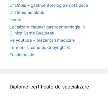
i
Dr Ditoiu – gastroenterolog de nota zece
a
Dr Ditoiu pe tiktok
d
Home
i
Localizare cabinet gastroenterologie in
g
Clinica Sante Bucuresti
e
s
Pe youtube – prezentari medicale
t
Termeni si conditii, Copyright ©
i
Testimoniale
v
a
s
u
p
Diplome-certificate de specializare
e
r
i
o