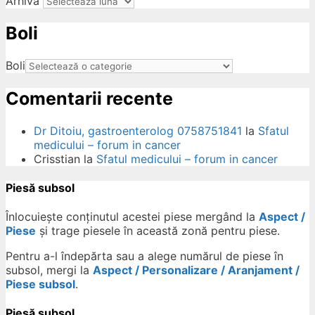
Arhiva
Boli
ow
Boli
Comentarii recente
Dr Ditoiu, gastroenterolog 0758751841
la
Sfatul
medicului – forum in cancer
Crisstian
la
Sfatul medicului – forum in cancer
Piesă subsol
Înlocuiește conținutul acestei piese mergând la
Aspect /
Piese
și trage piesele în această zonă pentru piese.
Pentru a-l îndepărta sau a alege numărul de piese în
subsol, mergi la
Aspect / Personalizare / Aranjament /
Piese subsol
.
Piesă subsol