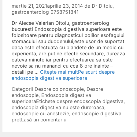
martie 21, 2021
aprilie 23, 2014
de
Dr Ditoiu,
gastroenterolog 0758751841
Dr Alecse Valerian Ditoiu, gastroenterolog
bucuresti Endoscopia digestiva superioara este
folositoare pentru diagnosticul bolilor esofagului
stomacului sau duodenului,este usor de suportat
daca este efectuata cu blandete de un medic cu
experienta, are putine efecte secundare, dureaza
cateva minute iar pentru efectuarea sa este
nevoie sa nu mananci cu cca 8 ore inainte –
detalii pe …
Citește mai mult
Pe scurt despre
endoscopia digestiva superioara
Categorii
Despre colonoscopie
,
Despre
endoscopie
,
Endoscopia digestiva
superioara
Etichete
despre endoscopia digestiva
,
endoscopia digestiva nu este dureroasa
,
endoscopie cu anestezie
,
endoscopie digestiva
pret
Lasă un comentariu