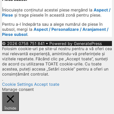
Înlocuiește conținutul acestei piese mergând la
Aspect /
Piese
și trage piesele în această zonă pentru piese.
Pentru a-l îndepărta sau a alege numărul de piese în
subsol, mergi la
Aspect / Personalizare / Aranjament /
Piese subsol
.
© 2026 0758 751 841
• Powered by
GeneratePress
Folosim cookie-uri pe site-ul nostru pentru a vă oferi cea
mai relevantă experiență, amintindu-vă preferințele și
vizitele repetate. Făcând clic pe „Accept toate”, sunteți
de acord cu utilizarea TOATE cookie-urile. Cu toate
acestea, puteți accesa „Setări cookie” pentru a oferi un
consimțământ controlat.
.
Cookie Settings
Accept toate
Manage consent
Închide