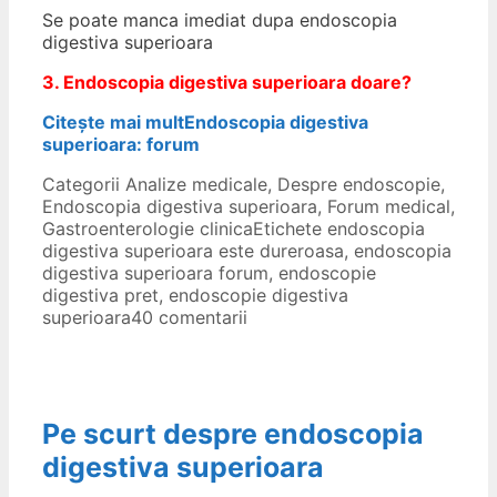
Se poate manca imediat dupa endoscopia
digestiva superioara
3. Endoscopia digestiva superioara d
oare
?
Citește mai mult
Endoscopia digestiva
superioara: forum
Categorii
Analize medicale
,
Despre endoscopie
,
Endoscopia digestiva superioara
,
Forum medical
,
Gastroenterologie clinica
Etichete
endoscopia
digestiva superioara este dureroasa
,
endoscopia
digestiva superioara forum
,
endoscopie
digestiva pret
,
endoscopie digestiva
superioara
40 comentarii
Pe scurt despre endoscopia
digestiva superioara