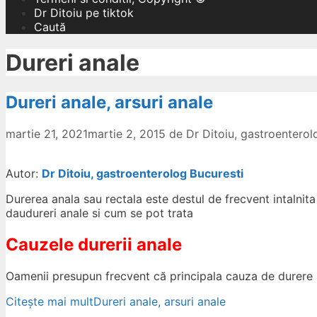
Dr Ditoiu pe tiktok
Caută
Dureri anale
Dureri anale, arsuri anale
martie 21, 2021
martie 2, 2015
de
Dr Ditoiu, gastroentero
Autor:
Dr Ditoiu, gastroenterolog Bucuresti
Durerea anala sau rectala este destul de frecvent intalnita 
daudureri anale si cum se pot trata
Cauzele durerii anale
Oamenii presupun frecvent că principala cauza de durere
Citește mai mult
Dureri anale, arsuri anale