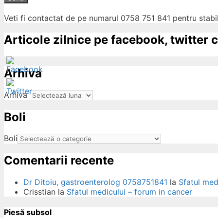
Veti fi contactat de pe numarul 0758 751 841 pentru stabil
Articole zilnice pe facebook, twitter c
Arhiva
Arhiva
Boli
ow
Boli
Comentarii recente
Dr Ditoiu, gastroenterolog 0758751841
la
Sfatul med
Crisstian
la
Sfatul medicului – forum in cancer
Piesă subsol