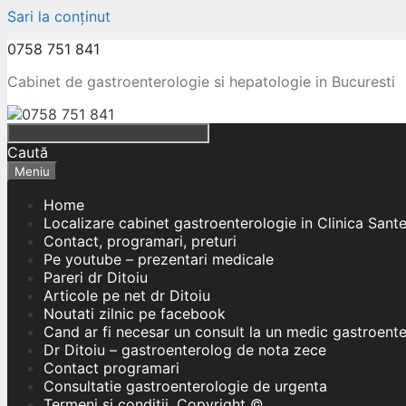
Sari la conținut
0758 751 841
Cabinet de gastroenterologie si hepatologie in Bucuresti
Caută
Meniu
Home
Localizare cabinet gastroenterologie in Clinica Sant
Contact, programari, preturi
Pe youtube – prezentari medicale
Pareri dr Ditoiu
Articole pe net dr Ditoiu
Noutati zilnic pe facebook
Cand ar fi necesar un consult la un medic gastroent
Dr Ditoiu – gastroenterolog de nota zece
Contact programari
Consultatie gastroenterologie de urgenta
Termeni si conditii, Copyright ©