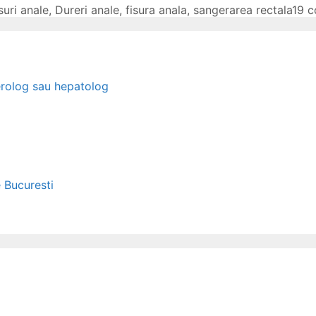
suri anale
,
Dureri anale
,
fisura anala
,
sangerarea rectala
19 c
erolog sau hepatolog
e Bucuresti