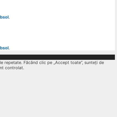
ubsol
.
ubsol
.
le repetate. Făcând clic pe „Accept toate”, sunteți de
nt controlat.