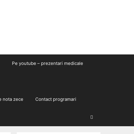
Pe youtube – prezentari medicale
e nota zece
Contact programari
Caută