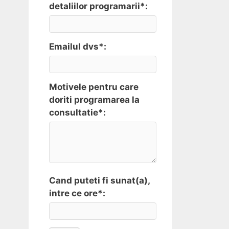
detaliilor programarii*:
Emailul dvs*:
Motivele pentru care
doriti programarea la
consultatie*:
Cand puteti fi sunat(a),
intre ce ore*: