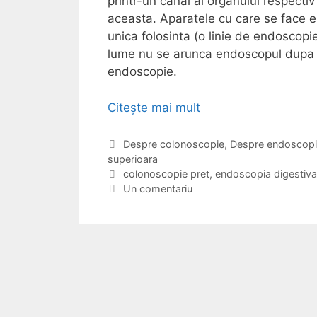
printr-un canal al organului respectiv 
aceasta. Aparatele cu care se face
unica folosinta (o linie de endoscopie
lume nu se arunca endoscopul dupa fo
endoscopie.
Citește mai mult
E
n
d
C
Despre colonoscopie
,
Despre endoscopi
superioara
a
o
t
E
colonoscopie pret
,
endoscopia digestiva
s
e
t
Un comentariu
c
g
i
o
o
c
p
r
h
i
i
e
i
t
a
e
d
i