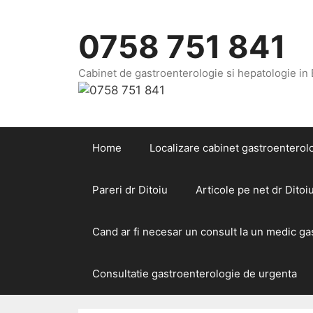
Sari
la
0758 751 841
conținut
Cabinet de gastroenterologie si hepatologie in
Home
Localizare cabinet gastroenterolo
Pareri dr Ditoiu
Articole pe net dr Ditoi
Cand ar fi necesar un consult la un medic g
Consultatie gastroenterologie de urgenta