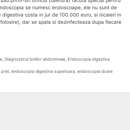
sau printr-un orificiu (taietura) facuta special pentru
 endoscopia se numesc endoscoape, ele nu sunt de
 digestiva costa in jur de 100.000 euro, si nicaieri in
losire), dar se spala si dezinfecteaza dupa fiecare
e
,
Diagnosticul bolilor abdominale
,
Endoscopia digestiva
 pret
,
endoscopia digestiva superioara
,
endoscopia doare