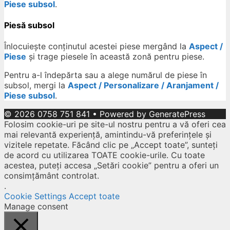
Piese subsol
.
Piesă subsol
Înlocuiește conținutul acestei piese mergând la
Aspect /
Piese
și trage piesele în această zonă pentru piese.
Pentru a-l îndepărta sau a alege numărul de piese în
subsol, mergi la
Aspect / Personalizare / Aranjament /
Piese subsol
.
© 2026 0758 751 841
• Powered by
GeneratePress
Folosim cookie-uri pe site-ul nostru pentru a vă oferi cea
mai relevantă experiență, amintindu-vă preferințele și
vizitele repetate. Făcând clic pe „Accept toate”, sunteți
de acord cu utilizarea TOATE cookie-urile. Cu toate
acestea, puteți accesa „Setări cookie” pentru a oferi un
consimțământ controlat.
.
Cookie Settings
Accept toate
Manage consent