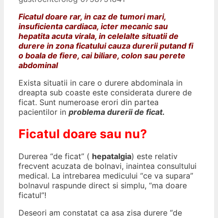
Ficatul doare rar, in caz de tumori mari,
insuficienta cardiaca, icter mecanic sau
hepatita acuta virala, in celelalte situatii de
durere in zona ficatului cauza durerii putand fi
o boala de fiere, cai biliare, colon sau perete
abdominal
Exista situatii in care o durere abdominala in
dreapta sub coaste este considerata durere de
ficat. Sunt numeroase erori din partea
pacientilor in
problema durerii de ficat.
Ficatul doare sau nu?
Durerea “de ficat” (
hepatalgia
) este relativ
frecvent acuzata de bolnavi, inaintea consultului
medical. La intrebarea medicului “ce va supara”
bolnavul raspunde direct si simplu, “ma doare
ficatul”!
Deseori am constatat ca asa zisa durere “de