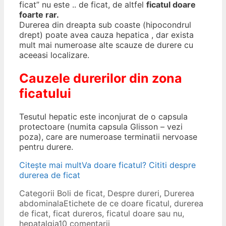
ficat” nu este .. de ficat, de altfel
ficatul doare
foarte rar.
Durerea din dreapta sub coaste (hipocondrul
drept) poate avea cauza hepatica , dar exista
mult mai numeroase alte scauze de durere cu
aceeasi localizare.
Cauzele durerilor din zona
ficatului
Tesutul hepatic este inconjurat de o capsula
protectoare (numita capsula Glisson – vezi
poza), care are numeroase terminatii nervoase
pentru durere.
Citește mai mult
Va doare ficatul? Cititi despre
durerea de ficat
Categorii
Boli de ficat
,
Despre dureri
,
Durerea
abdominala
Etichete
de ce doare ficatul
,
durerea
de ficat
,
ficat dureros
,
ficatul doare sau nu
,
hepatalgia
10 comentarii