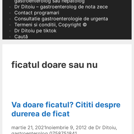
gastroenterolog sau hepatolog
Dr Ditoiu – gastroenterolog de nota zece
Contact programari
Consultatie gastroenterologie de urgenta
Termeni si conditii, Copyright ©
Dr Ditoiu pe tiktok
Caută
ficatul doare sau nu
Va doare ficatul? Cititi despre
durerea de ficat
martie 21, 2021
noiembrie 9, 2012
de
Dr Ditoiu,
gastroenterolog 0758751841