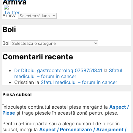
Arhiva
Arhiva
Boli
ow
Boli
Comentarii recente
Dr Ditoiu, gastroenterolog 0758751841
la
Sfatul
medicului – forum in cancer
Crisstian
la
Sfatul medicului – forum in cancer
Piesă subsol
Înlocuiește conținutul acestei piese mergând la
Aspect /
Piese
și trage piesele în această zonă pentru piese.
Pentru a-l îndepărta sau a alege numărul de piese în
subsol, mergi la
Aspect / Personalizare / Aranjament /