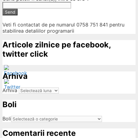
Send
Veti fi contactat de pe numarul 0758 751 841 pentru
stabilirea detaliilor programarii
Articole zilnice pe facebook,
twitter click
Arhiva
Arhiva
Boli
ow
Boli
Comentarii recente