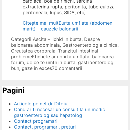
cardiaca, boli de rinichi, sarcina
extrauterina rupta, peritonita, tuberculoza
peritoneala, lupus, SIDA, etc)
Citește mai mult
Burta umflata (abdomen
marit) – cauzele balonarii
Categorii
Ascita - lichid in burta
,
Despre
balonarea abdominala
,
Gastroenterologie clinica
,
Greutatea corporala
,
Tranzitul intestinal -
probleme
Etichete
am burta umflata
,
balonarea
forum
,
de ce te umfli in burta
,
gastroenterolog
bun
,
gaze in exces
70 comentarii
Pagini
Articole pe net dr Ditoiu
Cand ar fi necesar un consult la un medic
gastroenterolog sau hepatolog
Contact programari
Contact, programari, preturi