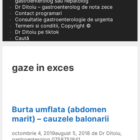
gastroenterolog sau hepatolog
Dr Ditoiu – gastroenterolog de nota zece
Contact programari
Consultatie gastroenterologie de urgenta
Termeni si conditii, Copyright ©
Dr Ditoiu pe tiktok
Caută
gaze in exces
Burta umflata (abdomen
marit) – cauzele balonarii
octombrie 4, 2019
august 5, 2018
de
Dr Ditoiu,
gastroenterolog 0758751841