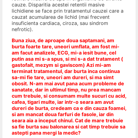
cauze. Disparitia acestei retentii masive
lichidiene se face prin tratamentul cauzei care a
cauzat acumularea de lichid (mai frecvent
insuficienta cardiaca, ciroza, sau sindrom
nefrotic).
Buna ziua, de aproape doua saptamani, am
burta foarte tare, uneori umflata, am fost mi-
am facut analizele, ECG, mi-a iesit bune, cel
putin asa mi s-a spus, si mi s-a dat tratament (
gastofait, mezym si gaviscom)
Azi mi-am
terminat tratamentul, dar burta inca continua
sa-mi fie tare, uneori am dureri, si ma simt
obosit.
N-am mai avut pana acum probleme de
sanatate, dar in ultimul timp, nu prea mancam
cum trebuie, si consumam multe sucuri cu acid,
cafea, tigari multe, iar intr-o seara am avut
dureri de burta, credeam ca e din cauza foamei,
si am mancat doua farfuri de fasole, iar din
seara aia a inceput chinul. Cat de mare trebuie
sa fie burta sau balonarea si cat timp trebuie sa
astepti pana mergi la medic?