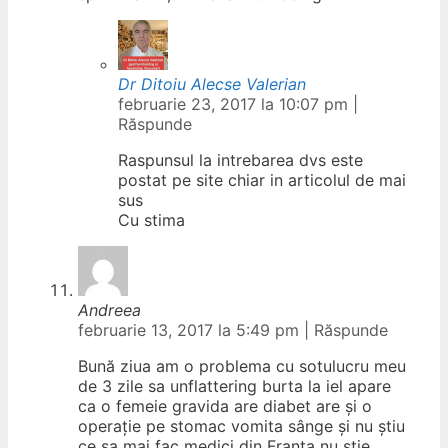
Dr Ditoiu Alecse Valerian
februarie 23, 2017 la 10:07 pm
|
Răspunde
Raspunsul la intrebarea dvs este
postat pe site chiar in articolul de mai
sus
Cu stima
Andreea
februarie 13, 2017 la 5:49 pm
|
Răspunde
Bună ziua am o problema cu sotulucru meu
de 3 zile sa unflattering burta la iel apare
ca o femeie gravida are diabet are și o
operație pe stomac vomita sânge și nu știu
ce sa mai fac medici din Franța nu știe