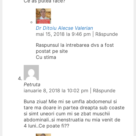
Ce as putea face?
Dr Ditoiu Alecse Valerian
mai 15, 2018 la 9:46 pm
|
Răspunde
Raspunsul la intrebarea dvs a fost
postat pe site
Cu stima
Petruta
ianuarie 8, 2018 la 10:02 pm
|
Răspunde
Buna ziua! Mie mi se umfla abdomenul si
tare ma doare in partea dreapta sub coaste
si simt uneori cum mi se zbat muschii
abdominali..si menstruatia nu mia venit de
4 luni..Ce poate fi??