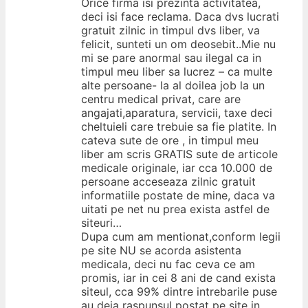
Orice firma isi prezinta activitatea,
deci isi face reclama. Daca dvs lucrati
gratuit zilnic in timpul dvs liber, va
felicit, sunteti un om deosebit..Mie nu
mi se pare anormal sau ilegal ca in
timpul meu liber sa lucrez – ca multe
alte persoane- la al doilea job la un
centru medical privat, care are
angajati,aparatura, servicii, taxe deci
cheltuieli care trebuie sa fie platite. In
cateva sute de ore , in timpul meu
liber am scris GRATIS sute de articole
medicale originale, iar cca 10.000 de
persoane acceseaza zilnic gratuit
informatiile postate de mine, daca va
uitati pe net nu prea exista astfel de
siteuri…
Dupa cum am mentionat,conform legii
pe site NU se acorda asistenta
medicala, deci nu fac ceva ce am
promis, iar in cei 8 ani de cand exista
siteul, cca 99% dintre intrebarile puse
au deja raspunsul postat pe site in