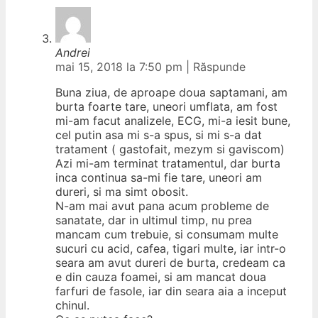
Andrei
mai 15, 2018 la 7:50 pm
|
Răspunde
Buna ziua, de aproape doua saptamani, am
burta foarte tare, uneori umflata, am fost
mi-am facut analizele, ECG, mi-a iesit bune,
cel putin asa mi s-a spus, si mi s-a dat
tratament ( gastofait, mezym si gaviscom)
Azi mi-am terminat tratamentul, dar burta
inca continua sa-mi fie tare, uneori am
dureri, si ma simt obosit.
N-am mai avut pana acum probleme de
sanatate, dar in ultimul timp, nu prea
mancam cum trebuie, si consumam multe
sucuri cu acid, cafea, tigari multe, iar intr-o
seara am avut dureri de burta, credeam ca
e din cauza foamei, si am mancat doua
farfuri de fasole, iar din seara aia a inceput
chinul.