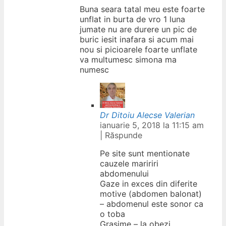
Buna seara tatal meu este foarte
unflat in burta de vro 1 luna
jumate nu are durere un pic de
buric iesit inafara si acum mai
nou si picioarele foarte unflate
va multumesc simona ma
numesc
Dr Ditoiu Alecse Valerian
ianuarie 5, 2018 la 11:15 am
|
Răspunde
Pe site sunt mentionate
cauzele maririri
abdomenului
Gaze in exces din diferite
motive (abdomen balonat)
– abdomenul este sonor ca
o toba
Grasime – la obezi