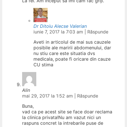
La fel. Am inceput să îmi cam fac griji.
Dr Ditoiu Alecse Valerian
iunie 7, 2017 la 7:03 am
|
Răspunde
Aveti in articolul de mai sus cauzele
posibile ale maririi abdomenului, dar
nu stiu care este situatia dvs
medicala, poate fi oricare din cauze
CU stima
Alin
mai 29, 2017 la 1:52 am
|
Răspunde
Buna,
vad ca pe acest site se face doar reclama
la clinica privata!Nu am vazut nici un
raspuns concret la intrebarile puse de