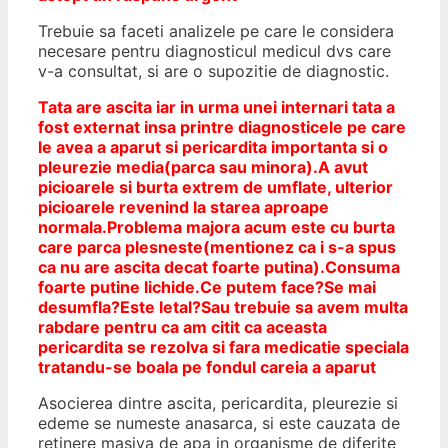
Trebuie sa faceti analizele pe care le considera
necesare pentru diagnosticul medicul dvs care
v-a consultat, si are o supozitie de diagnostic.
Tata are ascita iar in urma unei internari tata a
fost externat insa printre diagnosticele pe care
le avea a aparut si pericardita importanta si o
pleurezie media(parca sau minora).A avut
picioarele si burta extrem de umflate, ulterior
picioarele revenind la starea aproape
normala.Problema majora acum este cu burta
care parca plesneste(mentionez ca i s-a spus
ca nu are ascita decat foarte putina).Consuma
foarte putine lichide.Ce putem face?Se mai
desumfla?Este letal?Sau trebuie sa avem multa
rabdare pentru ca am citit ca aceasta
pericardita se rezolva si fara medicatie speciala
tratandu-se boala pe fondul careia a aparut
Asocierea dintre ascita, pericardita, pleurezie si
edeme se numeste anasarca, si este cauzata de
retinere masiva de apa in organisme de diferite