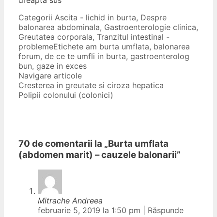
dreapta sus
Categorii
Ascita - lichid in burta
,
Despre
balonarea abdominala
,
Gastroenterologie clinica
,
Greutatea corporala
,
Tranzitul intestinal -
probleme
Etichete
am burta umflata
,
balonarea
forum
,
de ce te umfli in burta
,
gastroenterolog
bun
,
gaze in exces
Navigare articole
Cresterea in greutate si ciroza hepatica
Polipii colonului (colonici)
70 de comentarii la „
Burta umflata
(abdomen marit) – cauzele balonarii
”
Mitrache Andreea
februarie 5, 2019 la 1:50 pm
|
Răspunde