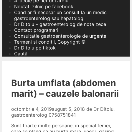
Articole pe net dr Ditoiu
Noutati zilnic pe facebook
Cand ar fi necesar un consult la un medic
gastroenterolog sau hepatolog
Dr Ditoiu – gastroenterolog de nota zece
Contact programari
Consultatie gastroenterologie de urgenta
Termeni si conditii, Copyright ©
Dr Ditoiu pe tiktok
Caută
Burta umflata (abdomen
marit) – cauzele balonarii
octombrie 4, 2019
august 5, 2018
de
Dr Ditoiu,
gastroenterolog 0758751841
Sunt foarte multe persoane, in special femei,
care se plang ca au burta mare, uneori gasind