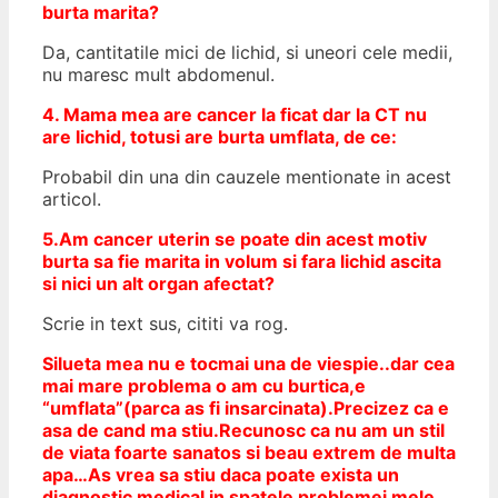
burta marita?
Da, cantitatile mici de lichid, si uneori cele medii,
nu maresc mult abdomenul.
4. Mama mea are cancer la ficat dar la CT nu
are lichid, totusi are burta umflata, de ce:
Probabil din una din cauzele mentionate in acest
articol.
5.
Am cancer uterin se poate din acest motiv
burta sa fie marita in volum si fara lichid ascita
si nici un alt organ afectat
?
Scrie in text sus, cititi va rog.
Silueta mea nu e tocmai una de viespie..dar cea
mai mare problema o am cu burtica,e
“umflata”(parca as fi insarcinata).Precizez ca e
asa de cand ma stiu.Recunosc ca nu am un stil
de viata foarte sanatos si beau extrem de multa
apa…As vrea sa stiu daca poate exista un
diagnostic medical in spatele problemei mele.