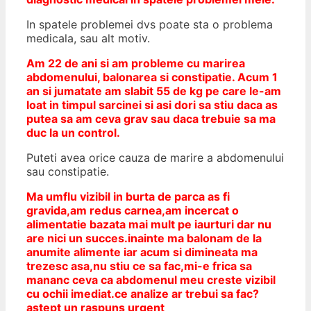
In spatele problemei dvs poate sta o problema
medicala, sau alt motiv.
Am 22 de ani si am probleme cu marirea
abdomenului, balonarea si constipatie. Acum 1
an si jumatate am slabit 55 de kg pe care le-am
loat in timpul sarcinei si asi dori sa stiu daca as
putea sa am ceva grav sau daca trebuie sa ma
duc la un control.
Puteti avea orice cauza de marire a abdomenului
sau constipatie.
Ma umflu vizibil in burta de parca as fi
gravida,am redus carnea,am incercat o
alimentatie bazata mai mult pe iaurturi dar nu
are nici un succes.inainte ma balonam de la
anumite alimente iar acum si dimineata ma
trezesc asa,nu stiu ce sa fac,mi-e frica sa
mananc ceva ca abdomenul meu creste vizibil
cu ochii imediat.ce analize ar trebui sa fac?
astept un raspuns urgent