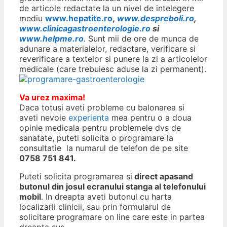
de articole redactate la un nivel de intelegere
mediu
www.hepatite.ro
,
www.despreboli.ro
,
www.clinicagastroenterologie.ro
si
www.helpme.ro
.
Sunt mii de ore de munca de
adunare a materialelor, redactare, verificare si
reverificare a textelor si punere la zi a articolelor
medicale (care trebuiesc aduse la zi permanent).
Va urez maxima!
Daca totusi aveti probleme cu balonarea si
aveti nevoie
experienta
mea pentru o a doua
opinie medicala pentru problemele dvs de
sanatate, puteti solicita o programare la
consultatie la numarul de telefon de pe site
0758 751 841.
Puteti solicita programarea si
direct apasand
butonul din josul ecranului stanga al telefonului
mobil
. In dreapta aveti butonul cu harta
localizarii clinicii, sau prin formularul de
solicitare programare on line care este in partea