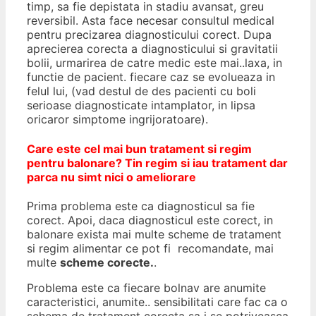
timp, sa fie depistata in stadiu avansat, greu
reversibil. Asta face necesar consultul medical
pentru precizarea diagnosticului corect. Dupa
aprecierea corecta a diagnosticului si gravitatii
bolii, urmarirea de catre medic este mai..laxa, in
functie de pacient. fiecare caz se evolueaza in
felul lui, (vad destul de des pacienti cu boli
serioase diagnosticate intamplator, in lipsa
oricaror simptome ingrijoratoare).
Care este cel mai bun tratament si regim
pentru balonare? Tin regim si iau tratament dar
parca nu simt nici o ameliorare
Prima problema este ca diagnosticul sa fie
corect. Apoi, daca diagnosticul este corect, in
balonare exista mai multe scheme de tratament
si regim alimentar ce pot fi recomandate, mai
multe
scheme corecte.
.
Problema este ca fiecare bolnav are anumite
caracteristici, anumite.. sensibilitati care fac ca o
schema de tratament corecta sa i se potriveasca