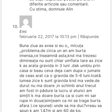
diferite articole sau comentarii.
Cu stima, domnule Alin
Emi
februarie 22, 2017 la 10:13 pm
|
Răspunde
Buna ziua as avea si eu o,, micuța
,,problema.de circa un an am burta
imensa,ce înseamnă asta,knd ma trezesc
dimineața nu sunt chiar umflata tare as zice
k as arata gravida in 3 luni .dak umblu prin
casa si beau ceva deja cam dupa o jumate
de ceas arat ca o gravida de 5-6 luni.toată
lumea zice k sunt gravida knd ma vede.de
durut nu ma doare ,in schimb anul trecut
am fost in pădure la lucru si atunci am
simțit k ma doare burta ca si cum mi sar
rupe in doua(simțeam ca mi se trage burta
afara ).ce spuneți unde sa ma duc?vreau sa
spun k am 1,47m si am 60 de kg.