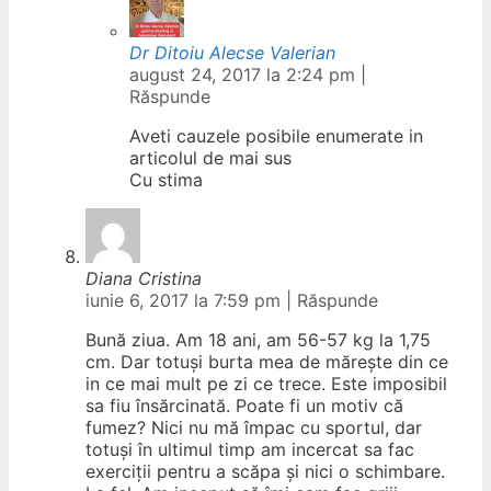
Dr Ditoiu Alecse Valerian
august 24, 2017 la 2:24 pm
|
Răspunde
Aveti cauzele posibile enumerate in
articolul de mai sus
Cu stima
Diana Cristina
iunie 6, 2017 la 7:59 pm
|
Răspunde
Bună ziua. Am 18 ani, am 56-57 kg la 1,75
cm. Dar totuși burta mea de mărește din ce
in ce mai mult pe zi ce trece. Este imposibil
sa fiu însărcinată. Poate fi un motiv că
fumez? Nici nu mă împac cu sportul, dar
totuși în ultimul timp am incercat sa fac
exerciții pentru a scăpa și nici o schimbare.