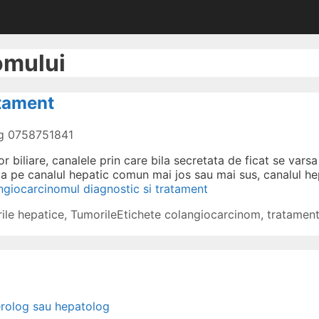
omului
atament
og 0758751841
biliare, canalele prin care bila secretata de ficat se varsa
a pe canalul hepatic comun mai jos sau mai sus, canalul he
ngiocarcinomul diagnostic si tratament
ile hepatice
,
Tumorile
Etichete
colangiocarcinom
,
tratament
erolog sau hepatolog