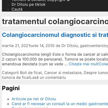
Dr Ditoiu pe tiktok
Caută
tratamentul colangiocarcin
Colangiocarcinomul diagnostic si tr
martie 21, 2021
iunie 14, 2010
de
Dr Ditoiu, gastroenterol
Cholangiocarcinoma (engl) Este o forma de cancer al cailor 
2 cazuri la 100.000 de persoane). Tumora se poate localiz
amandoua deodata (cum se vede …
Citește mai mult
Cola
Categorii
Boli de ficat
,
Cancer si metastaze
,
Despre tumor
tumora de ficat
Lasă un comentariu
Pagini
Articole pe net dr Ditoiu
Cand ar fi necesar un consult la un medic gastroent