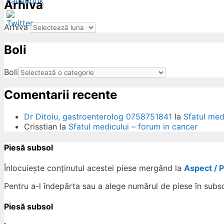
Arhiva
Arhiva
Boli
ow
Boli
Comentarii recente
Dr Ditoiu, gastroenterolog 0758751841
la
Sfatul med
Crisstian
la
Sfatul medicului – forum in cancer
Piesă subsol
Înlocuiește conținutul acestei piese mergând la
Aspect / 
Pentru a-l îndepărta sau a alege numărul de piese în subs
Piesă subsol