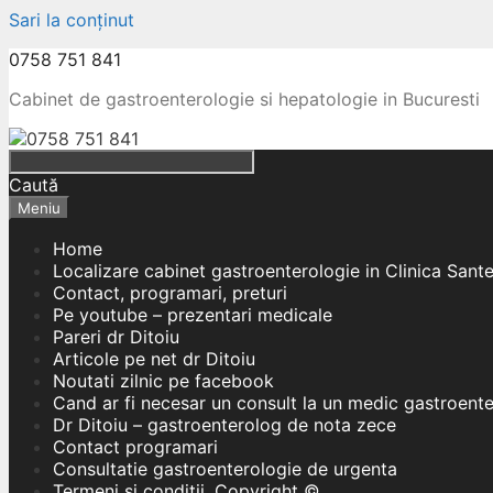
Sari la conținut
0758 751 841
Cabinet de gastroenterologie si hepatologie in Bucuresti
Caută
Meniu
Home
Localizare cabinet gastroenterologie in Clinica Sant
Contact, programari, preturi
Pe youtube – prezentari medicale
Pareri dr Ditoiu
Articole pe net dr Ditoiu
Noutati zilnic pe facebook
Cand ar fi necesar un consult la un medic gastroent
Dr Ditoiu – gastroenterolog de nota zece
Contact programari
Consultatie gastroenterologie de urgenta
Termeni si conditii, Copyright ©